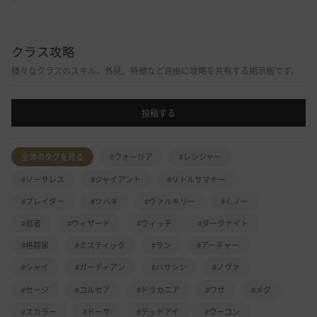
クラス攻略
様々なクラスのスキル、外見、特徴など自由に攻略を共有する掲示板です。
投稿する
全体のタグを見る
#ウォーリア
#レンジャー
#ソーサレス
#ジャイアント
#リトルサマナー
#ブレイダー
#ツバキ
#ヴァルキリー
#くノ一
#忍者
#ウィザード
#ウィッチ
#ダークナイト
#格闘家
#ミスティック
#ラン
#アーチャー
#シャイ
#ガーディアン
#ハサシン
#ノヴァ
#セージ
#コルセア
#ドラカニア
#ウサ
#メグ
#スカラー
#ドーサ
#デッドアイ
#ウーコン