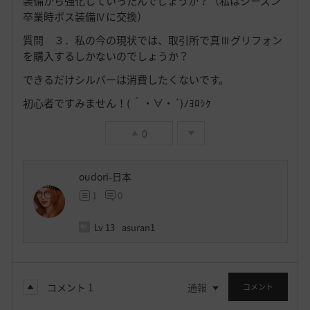
装備から強化していったんでしょうか？（私はシーズン
卒業時ボス装備Ⅳに交換）
質問 ３．私の今の現状では、取引所で真Ⅲグリフォン
を購入するしかないのでしょうか？
できるだけシルバーは消費したくないです。
初心者ですみません！( ｀・∀・´)ﾉﾖﾛｼｸ
0
oudori-日本
1
0
Lv
13
asuran1
コメント
1
通報
コメント