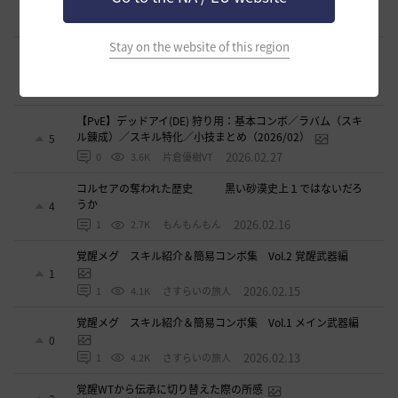
ル錬成）／スキル特化／小技まとめ（2026/03）
3
2026.03.31
0
4.3K
片倉優樹VT
Stay on the website of this region
【PvE】伝承ウィッチ無限コンボの引用【覚醒ウィッチ/伝承
ウィザード/覚醒ウサ】※3/31更新
9
2026.03.10
0
6.1K
アイシャハル-日本
【PvE】デッドアイ(DE) 狩り用：基本コンボ／ラバム（スキ
ル錬成）／スキル特化／小技まとめ（2026/02）
5
2026.02.27
0
3.6K
片倉優樹VT
コルセアの奪われた歴史 黒い砂漠史上１ではないだろ
うか
4
2026.02.16
1
2.7K
もんもんもん
覚醒メグ スキル紹介＆簡易コンボ集 Vol.2 覚醒武器編
1
2026.02.15
1
4.1K
さすらいの旅人
覚醒メグ スキル紹介＆簡易コンボ集 Vol.1 メイン武器編
0
2026.02.13
1
4.2K
さすらいの旅人
覚醒WTから伝承に切り替えた際の所感