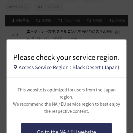
#セラフィム
#エージェント
登録日順
検索順
コメント順
推奨順
話題順
[エージェント攻略]スキルコンボ動画並びにスキル特化
1
1 日前
0
201
夜狐丸
[エージェント攻略]スキルコンボ動画・コマンド・特化と論
評少々
Please check your service region.
2
1 日前
0
194
まそん
Access Service Region : Black Desert (Japan)
暫定最終版エージェント(AG)PvE簡易ガイド(08/02改稿)
0
7 日前
0
994
ゆのみっく
This website is optimized for users from the Japan
初心者・楽したい人向け覚醒セージのPvEスキル回し
region.
0
2026.05.25
0
2.3K
バ一バリアン-日本
We recommend the NA / EU service region to best enjoy
the respective content.
闇セラフィムのPVP関係
1
2026.04.11
0
3.4K
シャルグレア
【PvE】覚醒くノ一(KN) 狩り用：基本コンボ／ラバム（スキ
Go to the NA / EU website