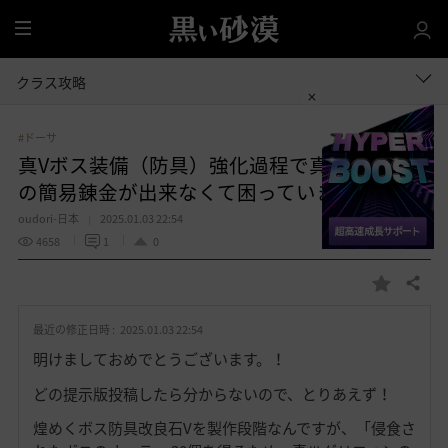
全
体
クラス攻略
#ドーサ
真Vボス装備（防具）強化過程で真Ⅲボス装備
の簡易錬金が出来なくて困っています。
oudori-日本
2025.01.03 22:54
4658
1
0
共有する
お
気
最近の修正日時 :
2025.01.03 22:54
に
入
明けましておめでとうございます。！
り
どの提示版投稿したら分からないので、とりあえず！
煌めくボス防具改良石Vを製作段階なんですが、「侵食さ