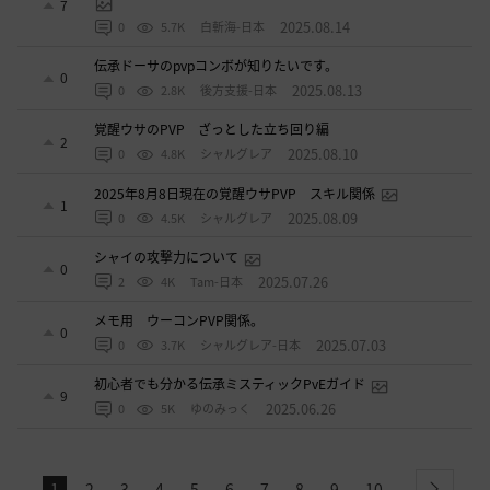
7
2025.08.14
0
5.7K
白斬海-日本
伝承ドーサのpvpコンボが知りたいです。
0
2025.08.13
0
2.8K
後方支援-日本
覚醒ウサのPVP ざっとした立ち回り編
2
2025.08.10
0
4.8K
シャルグレア
2025年8月8日現在の覚醒ウサPVP スキル関係
1
2025.08.09
0
4.5K
シャルグレア
シャイの攻撃力について
0
2025.07.26
2
4K
Tam-日本
メモ用 ウーコンPVP関係。
0
2025.07.03
0
3.7K
シャルグレア-日本
初心者でも分かる伝承ミスティックPvEガイド
9
2025.06.26
0
5K
ゆのみっく
1
2
3
4
5
6
7
8
9
10