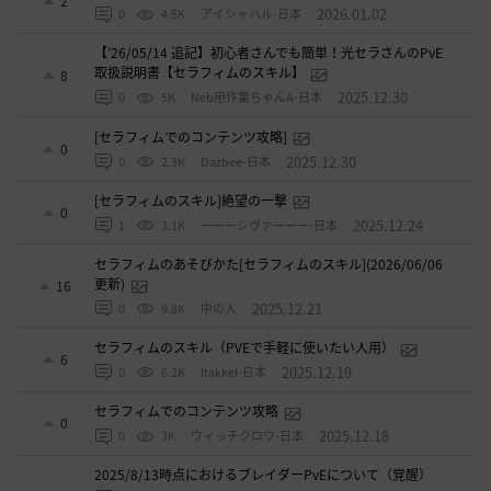
2
2026.01.02
0
4.5K
アイシャハル-日本
【’26/05/14 追記】初心者さんでも簡単！光セラさんのPvE
取扱説明書【セラフィムのスキル】
8
2025.12.30
0
5K
Neb用作業ちゃんA-日本
[セラフィムでのコンテンツ攻略]
0
2025.12.30
0
2.3K
Dazbee-日本
[セラフィムのスキル]絶望の一撃
0
2025.12.24
1
3.1K
ーーーシヴァーーー-日本
セラフィムのあそびかた[セラフィムのスキル](2026/06/06
更新)
16
2025.12.21
0
9.8K
中の人
セラフィムのスキル（PVEで手軽に使いたい人用）
6
2025.12.19
0
6.2K
ItakkeI-日本
セラフィムでのコンテンツ攻略
0
2025.12.18
0
3K
ウィッチクロウ-日本
2025/8/13時点におけるブレイダーPvEについて（覚醒）