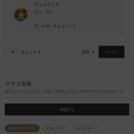
チョコミント
2
5
Lv
60
チョコミント
コメント
8
通報
コメント
クラス攻略
様々なクラスのスキル、外見、特徴など自由に攻略を共有する掲示板です。
投稿する
全体のタグを見る
#ウォーリア
#レンジャー