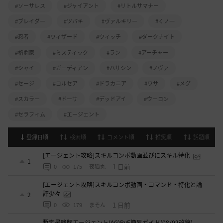
#ソーサレス
#ジャイアント
#リトルサマナー
#ブレイダー
#ツバキ
#ヴァルキリー
#くノ一
#忍者
#ウィザード
#ウィッチ
#ダークナイト
#格闘家
#ミスティック
#ラン
#アーチャー
#シャイ
#ガーディアン
#ハサシン
#ノヴァ
#セージ
#コルセア
#ドラカニア
#ウサ
#メグ
#スカラー
#ドーサ
#デッドアイ
#ウーコン
#セラフィム
#エージェント
登録日順
検索順
コメント順
推奨順
話題順
[エージェント攻略]スキルコンボ動画並びにスキル特化
1
1 日前
0
175
夜狐丸
[エージェント攻略]スキルコンボ動画・コマンド・特化と論
評少々
2
1 日前
0
179
まそん
暫定最終版エージェント(AG)PvE簡易ガイド(08/02改稿)