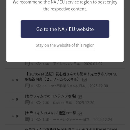
We recommend the NA / EU service region to best enjoy
2026.02.16
1
2.7K
もんもんもん
the respective content.
覚醒メグ スキル紹介＆簡易コンボ集 Vol.2 覚醒武器編
1
2026.02.15
1
4.1K
さすらいの旅人
Go to the NA / EU website
覚醒メグ スキル紹介＆簡易コンボ集 Vol.1 メイン武器編
0
Stay on the website of this region
2026.02.13
1
4.2K
さすらいの旅人
覚醒WTから伝承に切り替えた際の所感
2
2026.01.02
0
4.5K
アイシャハル-日本
【’26/05/14 追記】初心者さんでも簡単！光セラさんのPvE
取扱説明書【セラフィムのスキル】
8
2025.12.30
0
5K
Neb用作業ちゃんA-日本
[セラフィムでのコンテンツ攻略]
0
2025.12.30
0
2.3K
Dazbee-日本
[セラフィムのスキル]絶望の一撃
0
2025.12.24
1
3.1K
ーーーシヴァーーー-日本
セラフィムのあそびかた[セラフィムのスキル](2026/06/06