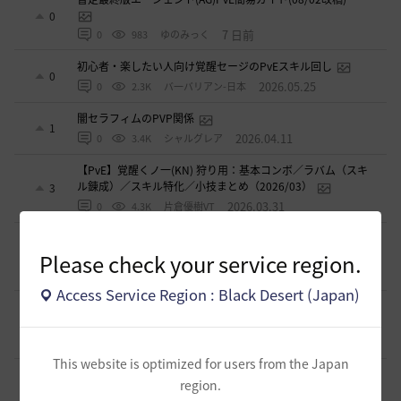
0
7 日前
0
983
ゆのみっく
初心者・楽したい人向け覚醒セージのPvEスキル回し
0
2026.05.25
0
2.3K
バ一バリアン-日本
闇セラフィムのPVP関係
1
2026.04.11
0
3.4K
シャルグレア
【PvE】覚醒くノ一(KN) 狩り用：基本コンボ／ラバム（スキ
ル錬成）／スキル特化／小技まとめ（2026/03）
3
2026.03.31
0
4.3K
片倉優樹VT
【PvE】伝承ウィッチ無限コンボの引用【覚醒ウィッチ/伝承
ウィザード/覚醒ウサ】※3/31更新
Please check your service region.
9
2026.03.10
0
6.1K
アイシャハル-日本
Access Service Region : Black Desert (Japan)
【PvE】デッドアイ(DE) 狩り用：基本コンボ／ラバム（スキ
ル錬成）／スキル特化／小技まとめ（2026/02）
5
2026.02.27
0
3.6K
片倉優樹VT
This website is optimized for users from the Japan
コルセアの奪われた歴史 黒い砂漠史上１ではないだろ
region.
うか
4