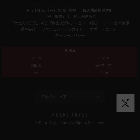
Pearl Abyssサービス利用規約
個人情報処理方針
「黒い砂漠」サービス利用規約
「特定商取引法」及び「資金決済法」に基づく表記
ゲーム基本情報
運営会社
ファンコンテンツガイド
サポートセンター
クッキーポリシー
黒い砂漠
ジャンル
MMORPG
課金形態
基本プレイ無料
対象
全年齢
黒い砂漠 -
日本
© Pearl Abyss Corp. All Rights Reserved.