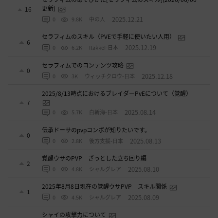
更新)
16
2025.12.21
0
9.8K
中の人
セラフィムのスキル（PVEで手軽に使いたい人用）
6
2025.12.19
0
6.2K
ItakkeI-日本
セラフィムでのコンテンツ攻略
0
2025.12.18
0
3K
ウィッチクロウ-日本
2025/8/13時点におけるブレイダーPvEについて（覚醒）
7
2025.08.14
0
5.7K
白斬海-日本
伝承ドーサのpvpコンボが知りたいです。
0
2025.08.13
0
2.8K
後方支援-日本
覚醒ウサのPVP ざっとした立ち回り編
2
2025.08.10
0
4.8K
シャルグレア
2025年8月8日現在の覚醒ウサPVP スキル関係
1
2025.08.09
0
4.5K
シャルグレア
シャイの攻撃力について