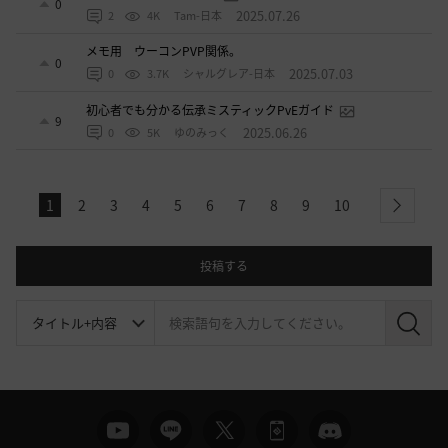
0
2025.07.26
2
4K
Tam-日本
メモ用 ウーコンPVP関係。
0
2025.07.03
0
3.7K
シャルグレア-日本
初心者でも分かる伝承ミスティックPvEガイド
9
2025.06.26
0
5K
ゆのみっく
1
2
3
4
5
6
7
8
9
10
next
投稿する
検
索