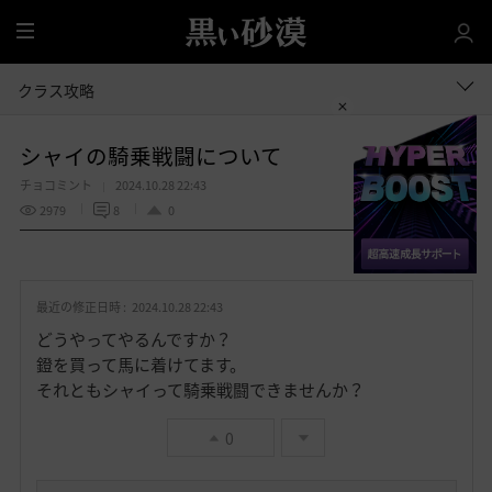
全
体
クラス攻略
シャイの騎乗戦闘について
チョコミント
2024.10.28 22:43
2979
8
0
共有する
お
気
最近の修正日時 :
2024.10.28 22:43
に
入
どうやってやるんですか？
り
鐙を買って馬に着けてます。
それともシャイって騎乗戦闘できませんか？
0