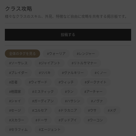
クラス攻略
様々なクラスのスキル、外見、特徴など自由に攻略を共有する掲示板です。
投稿する
全体のタグを見る
#ウォーリア
#レンジャー
#ソーサレス
#ジャイアント
#リトルサマナー
#ブレイダー
#ツバキ
#ヴァルキリー
#くノ一
#忍者
#ウィザード
#ウィッチ
#ダークナイト
#格闘家
#ミスティック
#ラン
#アーチャー
#シャイ
#ガーディアン
#ハサシン
#ノヴァ
#セージ
#コルセア
#ドラカニア
#ウサ
#メグ
#スカラー
#ドーサ
#デッドアイ
#ウーコン
#セラフィム
#エージェント