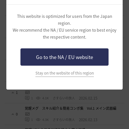
ル錬成）／スキル特化／小技まとめ（2026/03）
3
2026.03.31
0
4.3K
片倉優樹VT
This website is optimized for users from the Japan
【PvE】伝承ウィッチ無限コンボの引用【覚醒ウィッチ/伝承
region.
ウィザード/覚醒ウサ】※3/31更新
9
We recommend the NA / EU service region to best enjoy
2026.03.10
0
6.1K
アイシャハル-日本
the respective content.
【PvE】デッドアイ(DE) 狩り用：基本コンボ／ラバム（スキ
ル錬成）／スキル特化／小技まとめ（2026/02）
5
2026.02.27
0
3.7K
片倉優樹VT
Go to the NA / EU website
コルセアの奪われた歴史 黒い砂漠史上１ではないだろ
うか
4
Stay on the website of this region
2026.02.16
1
2.7K
もんもんもん
覚醒メグ スキル紹介＆簡易コンボ集 Vol.2 覚醒武器編
1
2026.02.15
1
4.1K
さすらいの旅人
覚醒メグ スキル紹介＆簡易コンボ集 Vol.1 メイン武器編
0
2026.02.13
1
4.3K
さすらいの旅人