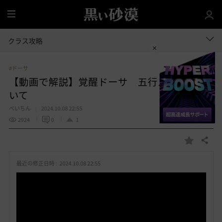
全
体
クラス攻略
#ドーサ
【動画で解説】覚醒ドーサ 五行スキルにつ
いて
ぺいちん
2024.10.08 22:55
2924
0
1
共有する
お
気
最近の修正日時 :
2024.10.08 22:55
に
入
り