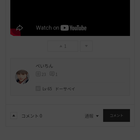
1
ぺいちん
23
1
Lv
65
ドーサペイ
コメント
0
通報
コメント