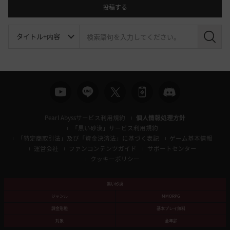
投稿する
検
索
Pearl Abyssサービス利用規約
個人情報処理方針
「黒い砂漠」サービス利用規約
「特定商取引法」及び「資金決済法」に基づく表記
ゲーム基本情報
運営会社
ファンコンテンツガイド
サポートセンター
クッキーポリシー
黒い砂漠
ジャンル
MMORPG
課金形態
基本プレイ無料
対象
全年齢