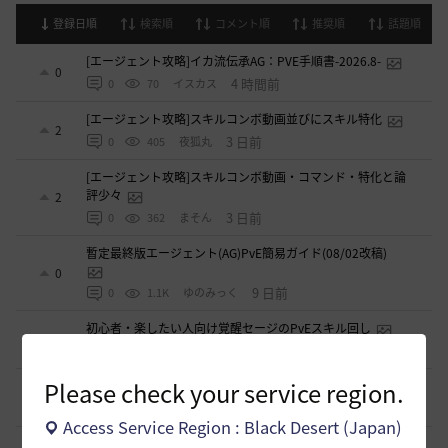
登録日順
検索順
コメント順
推奨順
話題順
[エージェント攻略]イカ流伝承AG：PVE手順書-2026.8-
0
4 時間前
0
70
イスカス
[エージェント攻略]スキルコンボ動画並びにスキル特化
2
3 日前
0
405
夜狐丸
[エージェント攻略]スキルコンボ動画・コマンド・特化と論
評少々
2
3 日前
0
362
まそん
暫定最終版エージェント(AG)PvE簡易ガイド(08/02改稿)
0
9 日前
0
1.1K
ゆのみっく
初心者・楽したい人向け覚醒セージのPvEスキル回し
0
2026.05.25
0
2.3K
バ一バリアン-日本
Please check your service region.
闇セラフィムのPVP関係
1
2026.04.11
0
3.4K
シャルグレア
Access Service Region : Black Desert (Japan)
【PvE】覚醒くノ一(KN) 狩り用：基本コンボ／ラバム（スキ