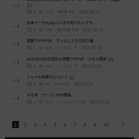
7
2025.08.14
0
5.7K
白斬海-日本
伝承ドーサのpvpコンボが知りたいです。
0
2025.08.13
0
2.8K
後方支援-日本
覚醒ウサのPVP ざっとした立ち回り編
2
2025.08.10
0
4.8K
シャルグレア
2025年8月8日現在の覚醒ウサPVP スキル関係
1
2025.08.09
0
4.6K
シャルグレア
シャイの攻撃力について
0
2025.07.26
2
4K
Tam-日本
メモ用 ウーコンPVP関係。
0
2025.07.03
0
3.7K
シャルグレア-日本
1
2
3
4
5
6
7
8
9
10
next