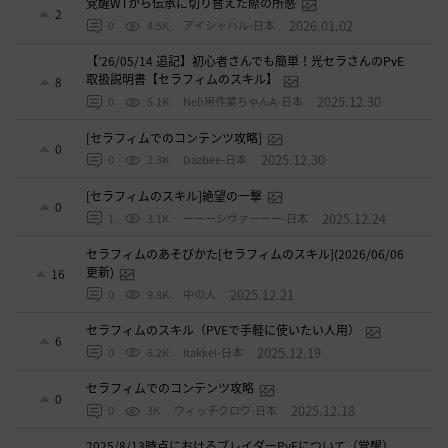
覚醒WTから伝承に切り替えた際の所感
2
2026.01.02
0
4.5K
アイシャハル-日本
【’26/05/14 追記】初心者さんでも簡単！光セラさんのPvE
取扱説明書【セラフィムのスキル】
8
2025.12.30
0
5.1K
Neb用作業ちゃんA-日本
[セラフィムでのコンテンツ攻略]
0
2025.12.30
0
2.3K
Dazbee-日本
[セラフィムのスキル]絶望の一撃
0
2025.12.24
1
3.1K
ーーーシヴァーーー-日本
セラフィムのあそびかた[セラフィムのスキル](2026/06/06
更新)
16
2025.12.21
0
9.8K
中の人
セラフィムのスキル（PVEで手軽に使いたい人用）
6
2025.12.19
0
6.2K
ItakkeI-日本
セラフィムでのコンテンツ攻略
0
2025.12.18
0
3K
ウィッチクロウ-日本
2025/8/13時点におけるブレイダーPvEについて（覚醒）