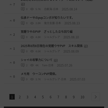
7
2025.08.14
0
5.7K
白斬海-日本
伝承ドーサのpvpコンボが知りたいです。
0
2025.08.13
0
2.8K
後方支援-日本
覚醒ウサのPVP ざっとした立ち回り編
2
2025.08.10
0
4.8K
シャルグレア
2025年8月8日現在の覚醒ウサPVP スキル関係
1
2025.08.09
0
4.6K
シャルグレア
シャイの攻撃力について
0
2025.07.26
2
4K
Tam-日本
メモ用 ウーコンPVP関係。
0
2025.07.03
0
3.7K
シャルグレア-日本
1
2
3
4
5
6
7
8
9
10
next