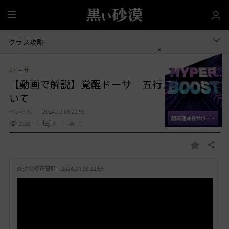
全
体
クラス攻略
#ドーサ
【動画で解説】覚醒ドーサ 五行スキルにつ
いて
ぺいちん
2024.10.08 22:55
2929
0
1
共有する
お
気
最近の修正日時 :
2024.10.08 22:55
に
入
り