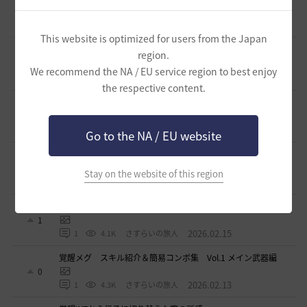
ル錬成）／スキル特化／小技まとめ（2026/03）
3
2026.03.31
0
4.3K
片倉優樹VT
This website is optimized for users from the Japan
【PvE】伝承ウィッチ無限コンボの引用【覚醒ウィッチ/伝承
region.
ウィザード/覚醒ウサ】※3/31更新
9
We recommend the NA / EU service region to best enjoy
2026.03.10
0
6.1K
アイシャハル-日本
the respective content.
【PvE】デッドアイ(DE) 狩り用：基本コンボ／ラバム（スキ
ル錬成）／スキル特化／小技まとめ（2026/02）
5
2026.02.27
0
3.7K
片倉優樹VT
Go to the NA / EU website
コルセアの奪われた歴史 黒い砂漠史上１ではないだろ
うか
4
Stay on the website of this region
2026.02.16
1
2.7K
もんもんもん
覚醒メグ スキル紹介＆簡易コンボ集 Vol.2 覚醒武器編
1
2026.02.15
1
4.1K
さすらいの旅人
覚醒メグ スキル紹介＆簡易コンボ集 Vol.1 メイン武器編
0
2026.02.13
1
4.3K
さすらいの旅人