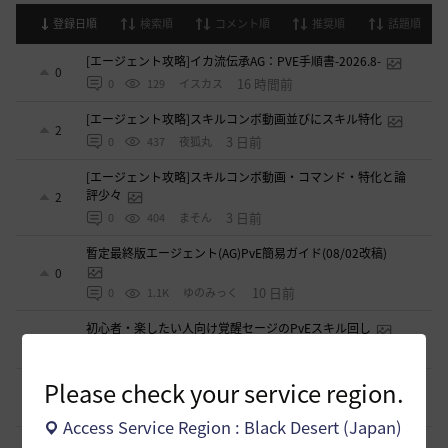
登録日順
検索順
コメント順
推奨順
話題順
[エージェント攻略]イカ流伝承AG：PVE手順書-2026.8-
0
16 時間前
0
129
イスカス
[エージェント攻略]スキルコンボ動画並びにスキル特化
2
3 日前
0
437
夜狐丸
[エージェント攻略]スキルコンボ動画・コマンド・特化と論
評少々
2
3 日前
0
404
まそん
暫定最終版エージェント(AG)PvE簡易ガイド(08/02改稿)
0
10 日前
0
1.1K
ゆのみっく
初心者・楽したい人向け覚醒セージのPvEスキル回し
0
2026.05.25
0
2.3K
バ一バリアン-日本
Please check your service region.
闇セラフィムのPVP関係
1
2026.04.11
0
3.4K
シャルグレア
Access Service Region : Black Desert (Japan)
【PvE】覚醒くノ一(KN) 狩り用：基本コンボ／ラバム（スキ