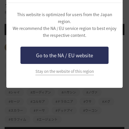
クラス攻略
様々なクラスのスキル、外見、特徴など自由に攻略を共有する掲示板です。
This website is optimized for users from the Japan
region.
We recommend the NA / EU service region to best enjoy
投稿する
the respective content.
全体のタグを見る
#ウォーリア
#レンジャー
Go to the NA / EU website
#ソーサレス
#ジャイアント
#リトルサマナー
#ブレイダー
#ツバキ
#ヴァルキリー
#くノ一
Stay on the website of this region
#忍者
#ウィザード
#ウィッチ
#ダークナイト
#格闘家
#ミスティック
#ラン
#アーチャー
#シャイ
#ガーディアン
#ハサシン
#ノヴァ
#セージ
#コルセア
#ドラカニア
#ウサ
#メグ
#スカラー
#ドーサ
#デッドアイ
#ウーコン
#セラフィム
#エージェント