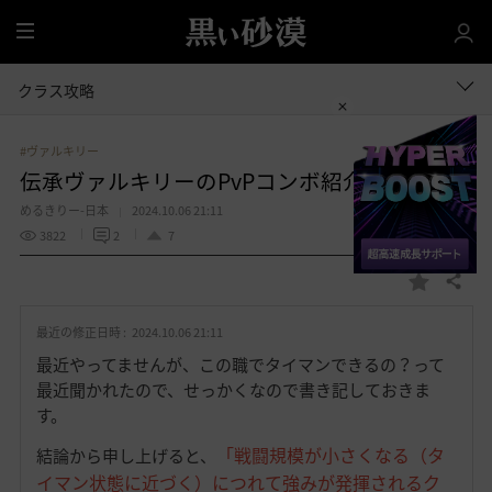
全
体
クラス攻略
#ヴァルキリー
伝承ヴァルキリーのPvPコンボ紹介
めるきりー-日本
2024.10.06 21:11
3822
2
7
共有する
お
気
最近の修正日時 :
2024.10.06 21:11
に
入
最近やってませんが、この職でタイマンできるの？って
り
最近聞かれたので、せっかくなので書き記しておきま
す。
「戦闘規模が小さくなる（タ
結論から申し上げると、
イマン状態に近づく）につれて強みが発揮されるク