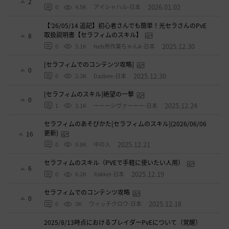
2
2026.01.02
0
4.5K
アイシャハル-日本
【’26/05/14 追記】初心者さんでも簡単！光セラさんのPvE
取扱説明書【セラフィムのスキル】
8
2025.12.30
0
5.1K
Neb用作業ちゃんA-日本
[セラフィムでのコンテンツ攻略]
0
2025.12.30
0
2.3K
Dazbee-日本
[セラフィムのスキル]絶望の一撃
0
2025.12.24
1
3.1K
ーーーシヴァーーー-日本
セラフィムのあそびかた[セラフィムのスキル](2026/06/06
更新)
16
2025.12.21
0
9.8K
中の人
セラフィムのスキル（PVEで手軽に使いたい人用）
6
2025.12.19
0
6.2K
ItakkeI-日本
セラフィムでのコンテンツ攻略
0
2025.12.18
0
3K
ウィッチクロウ-日本
2025/8/13時点におけるブレイダーPvEについて（覚醒）