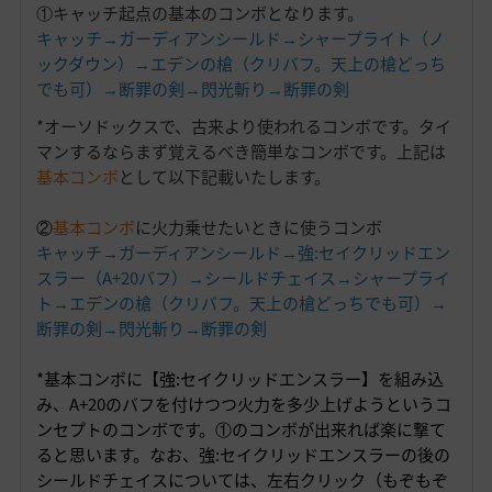
①キャッチ起点の基本のコンボとなります。
キャッチ→ガーディアンシールド→シャープライト（ノ
ックダウン）→エデンの槍（クリバフ。天上の槍どっち
でも可）→断罪の剣→閃光斬り→断罪の剣
*オーソドックスで、古来より使われるコンボです。タイ
マンするならまず覚えるべき簡単なコンボです。上記は
基本コンボ
として以下記載いたします。
②
基本コンボ
に火力乗せたいときに使うコンボ
キャッチ→ガーディアンシールド→強:セイクリッドエン
スラー（A+20バフ）→シールドチェイス→シャープライ
ト→エデンの槍（クリバフ。天上の槍どっちでも可）→
断罪の剣→閃光斬り→断罪の剣
*基本コンボに【強:セイクリッドエンスラー】を組み込
み、A+20のバフを付けつつ火力を多少上げようというコ
ンセプトのコンボです。①のコンボが出来れば楽に撃て
ると思います。なお、強:セイクリッドエンスラーの後の
シールドチェイスについては、左右クリック（もぞもぞ