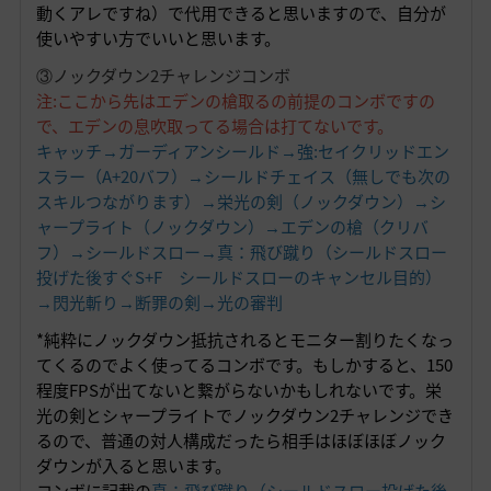
動くアレですね）で代用できると思いますので、自分が
使いやすい方でいいと思います。
③ノックダウン2チャレンジコンボ
注:ここから先はエデンの槍取るの前提のコンボですの
で、エデンの息吹取ってる場合は打てないです。
キャッチ→ガーディアンシールド→強:セイクリッドエン
スラー（A+20バフ）→シールドチェイス（無しでも次の
スキルつながります）→栄光の剣（ノックダウン）→シ
ャープライト（ノックダウン）→エデンの槍（クリバ
フ）→シールドスロー→真：飛び蹴り（シールドスロー
投げた後すぐS+F シールドスローのキャンセル目的）
→閃光斬り→断罪の剣→光の審判
*純粋にノックダウン抵抗されるとモニター割りたくなっ
てくるのでよく使ってるコンボです。もしかすると、150
程度FPSが出てないと繋がらないかもしれないです。栄
光の剣とシャープライトでノックダウン2チャレンジでき
るので、普通の対人構成だったら相手はほぼほぼノック
ダウンが入ると思います。
コンボに記載の
真：飛び蹴り（シールドスロー投げた後