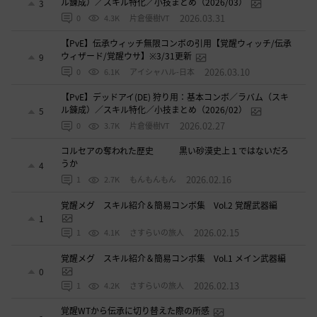
ル錬成）／スキル特化／小技まとめ（2026/03）
3
2026.03.31
0
4.3K
片倉優樹VT
【PvE】伝承ウィッチ無限コンボの引用【覚醒ウィッチ/伝承
ウィザード/覚醒ウサ】※3/31更新
9
2026.03.10
0
6.1K
アイシャハル-日本
【PvE】デッドアイ(DE) 狩り用：基本コンボ／ラバム（スキ
ル錬成）／スキル特化／小技まとめ（2026/02）
5
2026.02.27
0
3.7K
片倉優樹VT
コルセアの奪われた歴史 黒い砂漠史上１ではないだろ
うか
4
2026.02.16
1
2.7K
もんもんもん
覚醒メグ スキル紹介＆簡易コンボ集 Vol.2 覚醒武器編
1
2026.02.15
1
4.1K
さすらいの旅人
覚醒メグ スキル紹介＆簡易コンボ集 Vol.1 メイン武器編
0
2026.02.13
1
4.2K
さすらいの旅人
覚醒WTから伝承に切り替えた際の所感