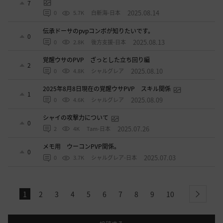
7
2025.08.14
0
5.7K
白斬海-日本
伝承ドーサのpvpコンボが知りたいです。
0
2025.08.13
0
2.8K
後方支援-日本
覚醒ウサのPVP ざっとした立ち回り編
2
2025.08.10
0
4.8K
シャルグレア
2025年8月8日現在の覚醒ウサPVP スキル関係
1
2025.08.09
0
4.6K
シャルグレア
シャイの攻撃力について
0
2025.07.26
2
4K
Tam-日本
メモ用 ウーコンPVP関係。
0
2025.07.03
0
3.7K
シャルグレア-日本
1
2
3
4
5
6
7
8
9
10
next