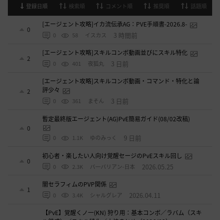
登録日順
検索順
コメント順
推奨順
話題順
[エージェント攻略]イカ流伝承AG：PVE手順書-2026.8-
0
3 時間前
0
58
イスカス
[エージェント攻略]スキルコンボ動画並びにスキル特化
2
3 日前
0
401
夜狐丸
[エージェント攻略]スキルコンボ動画・コマンド・特化と論
評少々
2
3 日前
0
361
まそん
暫定最終版エージェント(AG)PvE簡易ガイド(08/02改稿)
0
9 日前
0
1.1K
ゆのみっく
初心者・楽したい人向け覚醒セージのPvEスキル回し
0
2026.05.25
0
2.3K
バ一バリアン-日本
闇セラフィムのPVP関係
1
2026.04.11
0
3.4K
シャルグレア
【PvE】覚醒くノ一(KN) 狩り用：基本コンボ／ラバム（スキ