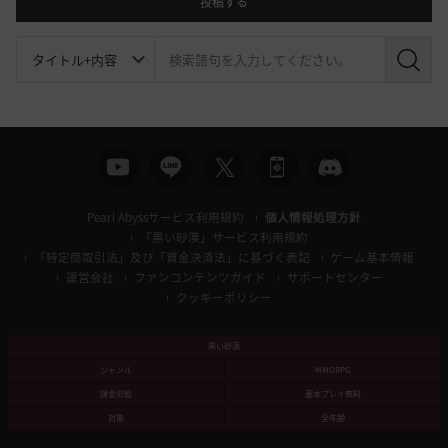
投稿する
検
索
Pearl Abyssサービス利用規約
個人情報処理方針
「黒い砂漠」サービス利用規約
「特定商取引法」及び「資金決済法」に基づく表記
ゲーム基本情報
運営会社
ファンコンテンツガイド
サポートセンター
クッキーポリシー
黒い砂漠
ジャンル
MMORPG
課金形態
基本プレイ無料
対象
全年齢