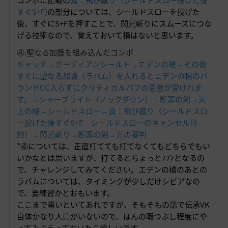
すぐS+F
)
の部分については、シールドスローを投げた
後、すぐにS+Fを押すことで、閃光斬りにスムーズにつな
げる技術なので、覚えておいて損はないと思います。
④.聖なる加護を組み込んだコンボ
キャッチ→ガーディアンシールド→エデンの槍→その後
すぐに聖なる加護（ラバム）を入れるとエデンの槍のバ
ウンドCC入らずにクリティカルバフの恩恵が受けれま
す。→シャープライト（ノックダウン）→断罪の剣→天
上の槍→シールドスロー→真：飛び蹴り（シールドスロ
ー投げた後すぐS+F シールドスローのキャンセル目
的）→閃光斬り→断罪の剣→光の審判
*④については、正直打てても打てなくてもどちらでもい
いかなとは思いますが、打てるとちょっとﾌﾌﾝとなるの
で、チャレンジしてみてください。エデンの槍のあとの
ラバムについては、タイミングが少しだけシビアなの
で、要練習かとおもいます。
ここまで書いといてあれですが、そもそもの話で伝承VK
自体かなり人口がいないので、ほんの暇つぶし程度にや