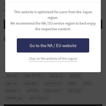
クラス攻略
様々なクラスのスキル、外見、特徴など自由に攻略を共有する掲示板です。
This website is optimized for users from the Japan
region.
We recommend the NA / EU service region to best enjoy
投稿する
the respective content.
全体のタグを見る
#ウォーリア
#レンジャー
Go to the NA / EU website
#ソーサレス
#ジャイアント
#リトルサマナー
#ブレイダー
#ツバキ
#ヴァルキリー
#くノ一
Stay on the website of this region
#忍者
#ウィザード
#ウィッチ
#ダークナイト
#格闘家
#ミスティック
#ラン
#アーチャー
#シャイ
#ガーディアン
#ハサシン
#ノヴァ
#セージ
#コルセア
#ドラカニア
#ウサ
#メグ
#スカラー
#ドーサ
#デッドアイ
#ウーコン
#セラフィム
#エージェント