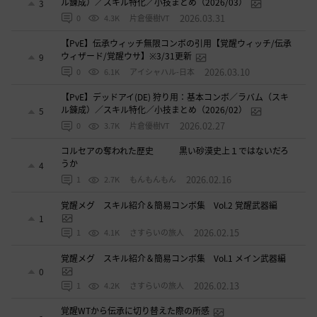
ル錬成）／スキル特化／小技まとめ（2026/03）
3
2026.03.31
0
4.3K
片倉優樹VT
【PvE】伝承ウィッチ無限コンボの引用【覚醒ウィッチ/伝承
ウィザード/覚醒ウサ】※3/31更新
9
2026.03.10
0
6.1K
アイシャハル-日本
【PvE】デッドアイ(DE) 狩り用：基本コンボ／ラバム（スキ
ル錬成）／スキル特化／小技まとめ（2026/02）
5
2026.02.27
0
3.7K
片倉優樹VT
コルセアの奪われた歴史 黒い砂漠史上１ではないだろ
うか
4
2026.02.16
1
2.7K
もんもんもん
覚醒メグ スキル紹介＆簡易コンボ集 Vol.2 覚醒武器編
1
2026.02.15
1
4.1K
さすらいの旅人
覚醒メグ スキル紹介＆簡易コンボ集 Vol.1 メイン武器編
0
2026.02.13
1
4.2K
さすらいの旅人
覚醒WTから伝承に切り替えた際の所感