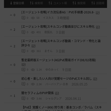
登録日順
検索順
コメント順
推奨順
話題順
[エージェント攻略]イカ流伝承AG：PVE手順書-2026.8-
0
3 時間前
0
58
イスカス
[エージェント攻略]スキルコンボ動画並びにスキル特化
2
3 日前
0
401
夜狐丸
[エージェント攻略]スキルコンボ動画・コマンド・特化と論
評少々
2
3 日前
0
361
まそん
暫定最終版エージェント(AG)PvE簡易ガイド(08/02改稿)
0
9 日前
0
1.1K
ゆのみっく
初心者・楽したい人向け覚醒セージのPvEスキル回し
0
2026.05.25
0
2.3K
バ一バリアン-日本
闇セラフィムのPVP関係
1
2026.04.11
0
3.4K
シャルグレア
【PvE】覚醒くノ一(KN) 狩り用：基本コンボ／ラバム（スキ