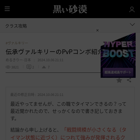
全
体
クラス攻略
#ヴァルキリー
伝承ヴァルキリーのPvPコンボ紹介
めるきりー-日本
2024.10.06 21:11
3821
2
7
共有する
お
気
最近の修正日時 :
2024.10.06 21:11
に
入
最近やってませんが、この職でタイマンできるの？って
り
最近聞かれたので、せっかくなので書き記しておきま
す。
「戦闘規模が小さくなる（タ
結論から申し上げると、
イマン状態に近づく）につれて強みが発揮されるク