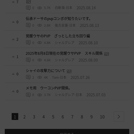
7
2025.08.14
0
5.7K
白斬海-日本
伝承ドーサのpvpコンボが知りたいです。
0
2025.08.13
0
2.8K
後方支援-日本
覚醒ウサのPVP ざっとした立ち回り編
2
2025.08.10
0
4.8K
シャルグレア
2025年8月8日現在の覚醒ウサPVP スキル関係
1
2025.08.09
0
4.6K
シャルグレア
シャイの攻撃力について
0
2025.07.26
2
4K
Tam-日本
メモ用 ウーコンPVP関係。
0
2025.07.03
0
3.7K
シャルグレア-日本
1
2
3
4
5
6
7
8
9
10
next