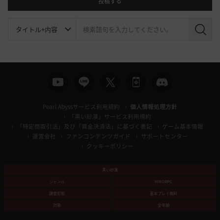
投稿する
検
索
Pearl Abyssサービス利用規約
個人情報処理方針
「黒い砂漠」サービス利用規約
「特定商取引法」及び「資金決済法」に基づく表記
ゲーム基本情報
運営会社
ファンコンテンツガイド
サポートセンター
クッキーポリシー
黒い砂漠
ジャンル
MMORPG
課金形態
基本プレイ無料
対象
全年齢