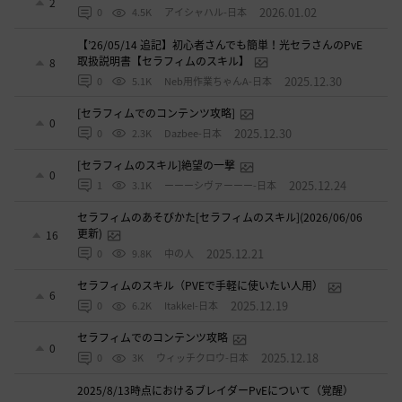
2
2026.01.02
0
4.5K
アイシャハル-日本
【’26/05/14 追記】初心者さんでも簡単！光セラさんのPvE
取扱説明書【セラフィムのスキル】
8
2025.12.30
0
5.1K
Neb用作業ちゃんA-日本
[セラフィムでのコンテンツ攻略]
0
2025.12.30
0
2.3K
Dazbee-日本
[セラフィムのスキル]絶望の一撃
0
2025.12.24
1
3.1K
ーーーシヴァーーー-日本
セラフィムのあそびかた[セラフィムのスキル](2026/06/06
更新)
16
2025.12.21
0
9.8K
中の人
セラフィムのスキル（PVEで手軽に使いたい人用）
6
2025.12.19
0
6.2K
ItakkeI-日本
セラフィムでのコンテンツ攻略
0
2025.12.18
0
3K
ウィッチクロウ-日本
2025/8/13時点におけるブレイダーPvEについて（覚醒）