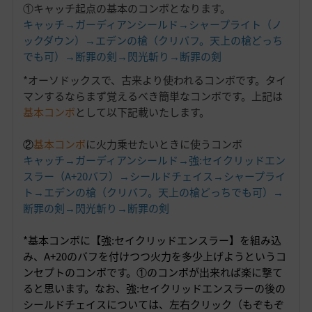
①キャッチ起点の基本のコンボとなります。
キャッチ→ガーディアンシールド→シャープライト（ノ
ックダウン）→エデンの槍（クリバフ。天上の槍どっち
でも可）→断罪の剣→閃光斬り→断罪の剣
*オーソドックスで、古来より使われるコンボです。タイ
マンするならまず覚えるべき簡単なコンボです。上記は
基本コンボ
として以下記載いたします。
②
基本コンボ
に火力乗せたいときに使うコンボ
キャッチ→ガーディアンシールド→強:セイクリッドエン
スラー（A+20バフ）→シールドチェイス→シャープライ
ト→エデンの槍（クリバフ。天上の槍どっちでも可）→
断罪の剣→閃光斬り→断罪の剣
*基本コンボに【強:セイクリッドエンスラー】を組み込
み、A+20のバフを付けつつ火力を多少上げようというコ
ンセプトのコンボです。①のコンボが出来れば楽に撃て
ると思います。なお、強:セイクリッドエンスラーの後の
シールドチェイスについては、左右クリック（もぞもぞ