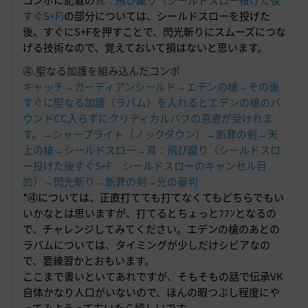
すぐS+F
)
の部分については、シールドスローを投げた
後、すぐにS+Fを押すことで、閃光斬りにスムーズにつな
げる技術なので、覚えておいて損はないと思います。
④.聖なる加護を組み込んだコンボ
キャッチ→ガーディアンシールド→エデンの槍→その後
すぐに聖なる加護（ラバム）を入れるとエデンの槍のバ
ウンドCC入らずにクリティカルバフの恩恵が受けれま
す。→シャープライト（ノックダウン）→断罪の剣→天
上の槍→シールドスロー→真：飛び蹴り（シールドスロ
ー投げた後すぐS+F シールドスローのキャンセル目
的）→閃光斬り→断罪の剣→光の審判
*④については、正直打てても打てなくてもどちらでもい
いかなとは思いますが、打てるとちょっとﾌﾌﾝとなるの
で、チャレンジしてみてください。エデンの槍のあとの
ラバムについては、タイミングが少しだけシビアなの
で、要練習かとおもいます。
ここまで書いといてあれですが、そもそもの話で伝承VK
自体かなり人口がいないので、ほんの暇つぶし程度にや