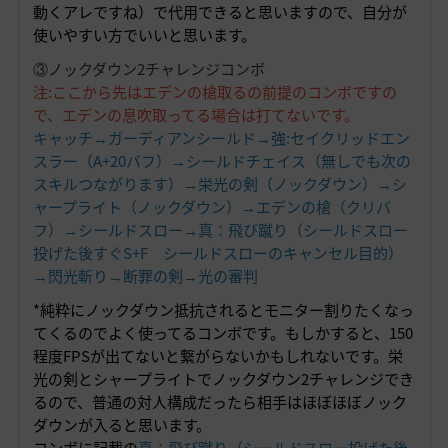
動くアレですね）で代用できると思いますので、自分が
使いやすい方でいいと思います。
③ノックダウン2チャレンジコンボ
注:ここから先はエデンの槍取るの前提のコンボですの
で、エデンの息吹取ってる場合は打てないです。
キャッチ→ガーディアンシールド→強:セイクリッドエン
スラー（A+20バフ）→シールドチェイス（無しでも次の
スキルつながります）→栄光の剣（ノックダウン）→シ
ャープライト（ノックダウン）→エデンの槍（クリバ
フ）→シールドスロー→真：飛び蹴り（シールドスロー
投げた後すぐS+F シールドスローのキャンセル目的）
→閃光斬り→断罪の剣→光の審判
*純粋にノックダウン抵抗されるとモニター割りたくなっ
てくるのでよく使ってるコンボです。もしかすると、150
程度FPSが出てないと繋がらないかもしれないです。栄
光の剣とシャープライトでノックダウン2チャレンジでき
るので、普通の対人構成だったら相手はほぼほぼノック
ダウンが入ると思います。
コンボに記載の
真：飛び蹴り（シールドスロー投げた後