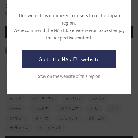
クラス攻略
様々なクラスのスキル、外見、特徴など自由に攻略を共有する掲示板です。
This website is optimized for users from the Japan
region.
We recommend the NA / EU service region to best enjoy
投稿する
the respective content.
全体のタグを見る
#ウォーリア
#レンジャー
Go to the NA / EU website
#ソーサレス
#ジャイアント
#リトルサマナー
#ブレイダー
#ツバキ
#ヴァルキリー
#くノ一
Stay on the website of this region
#忍者
#ウィザード
#ウィッチ
#ダークナイト
#格闘家
#ミスティック
#ラン
#アーチャー
#シャイ
#ガーディアン
#ハサシン
#ノヴァ
#セージ
#コルセア
#ドラカニア
#ウサ
#メグ
#スカラー
#ドーサ
#デッドアイ
#ウーコン
#セラフィム
#エージェント