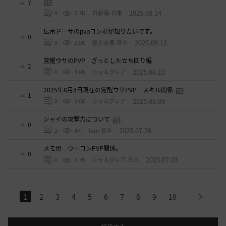
7
2025.08.14
0
5.7K
白斬海-日本
伝承ドーサのpvpコンボが知りたいです。
0
2025.08.13
0
2.8K
後方支援-日本
覚醒ウサのPVP ざっとした立ち回り編
2
2025.08.10
0
4.8K
シャルグレア
2025年8月8日現在の覚醒ウサPVP スキル関係
1
2025.08.09
0
4.6K
シャルグレア
シャイの攻撃力について
0
2025.07.26
2
4K
Tam-日本
メモ用 ウーコンPVP関係。
0
2025.07.03
0
3.7K
シャルグレア-日本
1
2
3
4
5
6
7
8
9
10
next