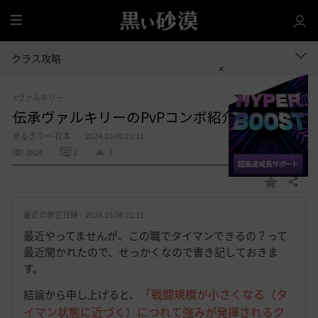
全
体
クラス攻略
#ヴァルキリー
伝承ヴァルキリーのPvPコンボ紹介
めるきりー-日本
2024.10.06 21:11
3824
2
7
共有する
お
気
最近の修正日時 :
2024.10.06 21:11
に
入
最近やってませんが、この職でタイマンできるの？って
り
最近聞かれたので、せっかくなので書き記しておきま
す。
「戦闘規模が小さくなる（タ
結論から申し上げると、
イマン状態に近づく）につれて強みが発揮されるク