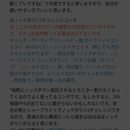
動くアレですね）で代用できると思いますので、自分が
使いやすい方でいいと思います。
③ノックダウン2チャレンジコンボ
注:ここから先はエデンの槍取るの前提のコンボですの
で、エデンの息吹取ってる場合は打てないです。
キャッチ→ガーディアンシールド→強:セイクリッドエン
スラー（A+20バフ）→シールドチェイス（無しでも次の
スキルつながります）→栄光の剣（ノックダウン）→シ
ャープライト（ノックダウン）→エデンの槍（クリバ
フ）→シールドスロー→真：飛び蹴り（シールドスロー
投げた後すぐS+F シールドスローのキャンセル目的）
→閃光斬り→断罪の剣→光の審判
*純粋にノックダウン抵抗されるとモニター割りたくなっ
てくるのでよく使ってるコンボです。もしかすると、150
程度FPSが出てないと繋がらないかもしれないです。栄
光の剣とシャープライトでノックダウン2チャレンジでき
るので、普通の対人構成だったら相手はほぼほぼノック
ダウンが入ると思います。
コンボに記載の
真：飛び蹴り（シールドスロー投げた後