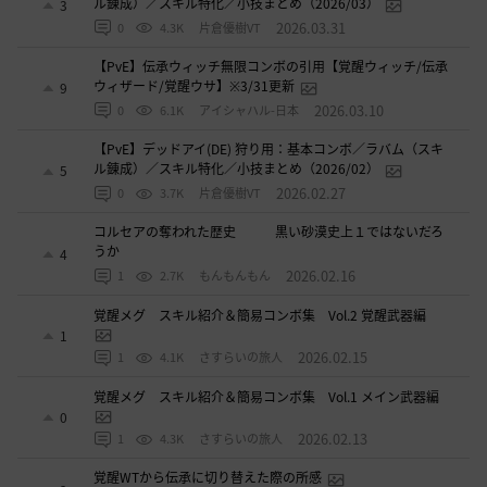
ル錬成）／スキル特化／小技まとめ（2026/03）
3
2026.03.31
0
4.3K
片倉優樹VT
【PvE】伝承ウィッチ無限コンボの引用【覚醒ウィッチ/伝承
ウィザード/覚醒ウサ】※3/31更新
9
2026.03.10
0
6.1K
アイシャハル-日本
【PvE】デッドアイ(DE) 狩り用：基本コンボ／ラバム（スキ
ル錬成）／スキル特化／小技まとめ（2026/02）
5
2026.02.27
0
3.7K
片倉優樹VT
コルセアの奪われた歴史 黒い砂漠史上１ではないだろ
うか
4
2026.02.16
1
2.7K
もんもんもん
覚醒メグ スキル紹介＆簡易コンボ集 Vol.2 覚醒武器編
1
2026.02.15
1
4.1K
さすらいの旅人
覚醒メグ スキル紹介＆簡易コンボ集 Vol.1 メイン武器編
0
2026.02.13
1
4.3K
さすらいの旅人
覚醒WTから伝承に切り替えた際の所感