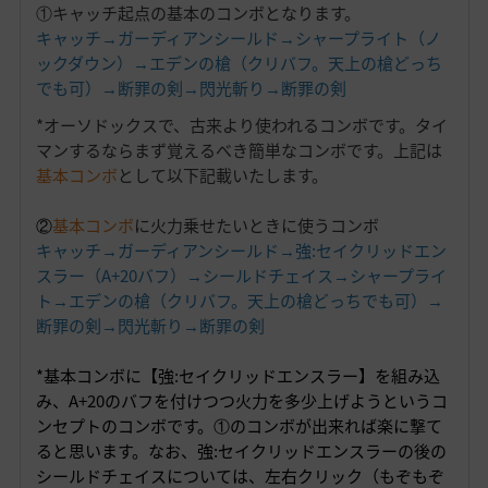
①キャッチ起点の基本のコンボとなります。
キャッチ→ガーディアンシールド→シャープライト（ノ
ックダウン）→エデンの槍（クリバフ。天上の槍どっち
でも可）→断罪の剣→閃光斬り→断罪の剣
*オーソドックスで、古来より使われるコンボです。タイ
マンするならまず覚えるべき簡単なコンボです。上記は
基本コンボ
として以下記載いたします。
②
基本コンボ
に火力乗せたいときに使うコンボ
キャッチ→ガーディアンシールド→強:セイクリッドエン
スラー（A+20バフ）→シールドチェイス→シャープライ
ト→エデンの槍（クリバフ。天上の槍どっちでも可）→
断罪の剣→閃光斬り→断罪の剣
*基本コンボに【強:セイクリッドエンスラー】を組み込
み、A+20のバフを付けつつ火力を多少上げようというコ
ンセプトのコンボです。①のコンボが出来れば楽に撃て
ると思います。なお、強:セイクリッドエンスラーの後の
シールドチェイスについては、左右クリック（もぞもぞ