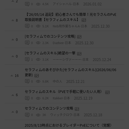
2
2026.01.02
0
4.5K
アイシャハル-日本
【’26/05/14 追記】初心者さんでも簡単！光セラさんのPvE
取扱説明書【セラフィムのスキル】
8
2025.12.30
0
5.1K
Neb用作業ちゃんA-日本
[セラフィムでのコンテンツ攻略]
0
2025.12.30
0
2.3K
Dazbee-日本
[セラフィムのスキル]絶望の一撃
0
2025.12.24
1
3.1K
ーーーシヴァーーー-日本
セラフィムのあそびかた[セラフィムのスキル](2026/06/06
更新)
16
2025.12.21
0
9.8K
中の人
セラフィムのスキル（PVEで手軽に使いたい人用）
6
2025.12.19
0
6.2K
ItakkeI-日本
セラフィムでのコンテンツ攻略
0
2025.12.18
0
3K
ウィッチクロウ-日本
2025/8/13時点におけるブレイダーPvEについて（覚醒）