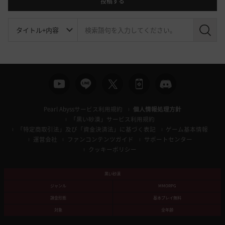
投稿する
検
索
Pearl Abyssサービス利用規約
個人情報処理方針
「黒い砂漠」サービス利用規約
「特定商取引法」及び「資金決済法」に基づく表記
ゲーム基本情報
運営会社
ファンコンテンツガイド
サポートセンター
クッキーポリシー
黒い砂漠
ジャンル
MMORPG
課金形態
基本プレイ無料
対象
全年齢