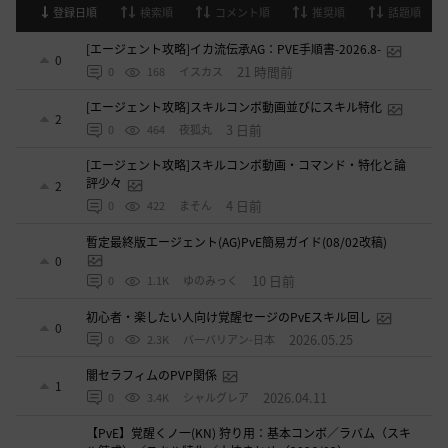
登録日順
検索順
コメント順
推奨順
話題順
[エージェント攻略]イカ流伝承AG：PVE手順書-2026.8-
0
21 時間前
0
168
イスカス
[エージェント攻略]スキルコンボ動画並びにスキル特化
2
3 日前
0
464
夜狐丸
[エージェント攻略]スキルコンボ動画・コマンド・特化と論
評少々
2
4 日前
0
422
まそん
暫定最終版エージェント(AG)PvE簡易ガイド(08/02改稿)
0
10 日前
0
1.1K
ゆのみっく
初心者・楽したい人向け覚醒セージのPvEスキル回し
0
2026.05.25
0
2.3K
バ一バリアン-日本
闇セラフィムのPVP関係
1
2026.04.11
0
3.4K
シャルグレア
【PvE】覚醒くノ一(KN) 狩り用：基本コンボ／ラバム（スキ