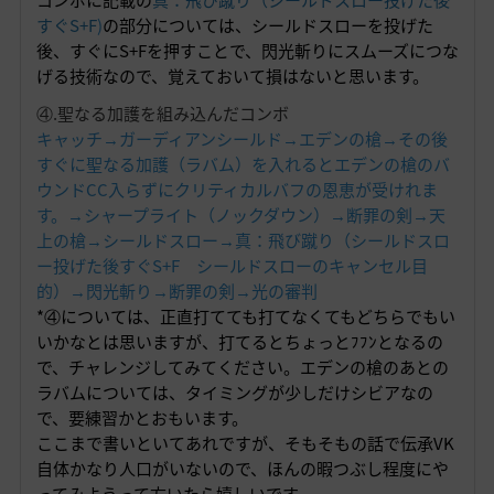
すぐS+F
)
の部分については、シールドスローを投げた
後、すぐにS+Fを押すことで、閃光斬りにスムーズにつな
げる技術なので、覚えておいて損はないと思います。
④.聖なる加護を組み込んだコンボ
キャッチ→ガーディアンシールド→エデンの槍→その後
すぐに聖なる加護（ラバム）を入れるとエデンの槍のバ
ウンドCC入らずにクリティカルバフの恩恵が受けれま
す。→シャープライト（ノックダウン）→断罪の剣→天
上の槍→シールドスロー→真：飛び蹴り（シールドスロ
ー投げた後すぐS+F シールドスローのキャンセル目
的）→閃光斬り→断罪の剣→光の審判
*④については、正直打てても打てなくてもどちらでもい
いかなとは思いますが、打てるとちょっとﾌﾌﾝとなるの
で、チャレンジしてみてください。エデンの槍のあとの
ラバムについては、タイミングが少しだけシビアなの
で、要練習かとおもいます。
ここまで書いといてあれですが、そもそもの話で伝承VK
自体かなり人口がいないので、ほんの暇つぶし程度にや