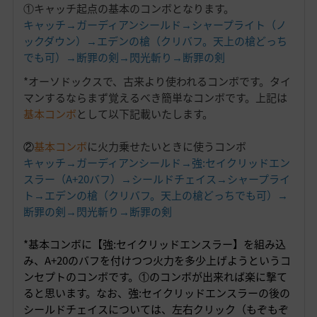
①キャッチ起点の基本のコンボとなります。
キャッチ→ガーディアンシールド→シャープライト（ノ
ックダウン）→エデンの槍（クリバフ。天上の槍どっち
でも可）→断罪の剣→閃光斬り→断罪の剣
*オーソドックスで、古来より使われるコンボです。タイ
マンするならまず覚えるべき簡単なコンボです。上記は
基本コンボ
として以下記載いたします。
②
基本コンボ
に火力乗せたいときに使うコンボ
キャッチ→ガーディアンシールド→強:セイクリッドエン
スラー（A+20バフ）→シールドチェイス→シャープライ
ト→エデンの槍（クリバフ。天上の槍どっちでも可）→
断罪の剣→閃光斬り→断罪の剣
*基本コンボに【強:セイクリッドエンスラー】を組み込
み、A+20のバフを付けつつ火力を多少上げようというコ
ンセプトのコンボです。①のコンボが出来れば楽に撃て
ると思います。なお、強:セイクリッドエンスラーの後の
シールドチェイスについては、左右クリック（もぞもぞ