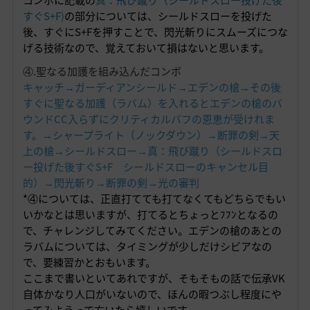
すぐS+F
)
の部分については、シールドスローを投げた
後、すぐにS+Fを押すことで、閃光斬りにスムーズにつな
げる技術なので、覚えておいて損はないと思います。
④.聖なる加護を組み込んだコンボ
キャッチ→ガーディアンシールド→エデンの槍→その後
すぐに聖なる加護（ラバム）を入れるとエデンの槍のバ
ウンドCC入らずにクリティカルバフの恩恵が受けれま
す。→シャープライト（ノックダウン）→断罪の剣→天
上の槍→シールドスロー→真：飛び蹴り（シールドスロ
ー投げた後すぐS+F シールドスローのキャンセル目
的）→閃光斬り→断罪の剣→光の審判
*④については、正直打てても打てなくてもどちらでもい
いかなとは思いますが、打てるとちょっとﾌﾌﾝとなるの
で、チャレンジしてみてください。エデンの槍のあとの
ラバムについては、タイミングが少しだけシビアなの
で、要練習かとおもいます。
ここまで書いといてあれですが、そもそもの話で伝承VK
自体かなり人口がいないので、ほんの暇つぶし程度にや