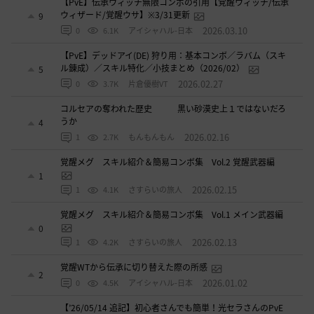
【PvE】伝承ウィッチ無限コンボの引用【覚醒ウィッチ/伝承
ウィザード/覚醒ウサ】※3/31更新
9
2026.03.10
0
6.1K
アイシャハル-日本
【PvE】デッドアイ(DE) 狩り用：基本コンボ／ラバム（スキ
ル錬成）／スキル特化／小技まとめ（2026/02）
5
2026.02.27
0
3.7K
片倉優樹VT
コルセアの奪われた歴史 黒い砂漠史上１ではないだろ
うか
4
2026.02.16
1
2.7K
もんもんもん
覚醒メグ スキル紹介＆簡易コンボ集 Vol.2 覚醒武器編
1
2026.02.15
1
4.1K
さすらいの旅人
覚醒メグ スキル紹介＆簡易コンボ集 Vol.1 メイン武器編
0
2026.02.13
1
4.2K
さすらいの旅人
覚醒WTから伝承に切り替えた際の所感
2
2026.01.02
0
4.5K
アイシャハル-日本
【’26/05/14 追記】初心者さんでも簡単！光セラさんのPvE