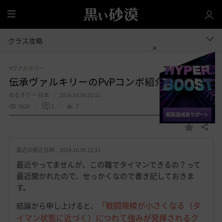
全
体
クラス攻略
#ヴァルキリー
伝承ヴァルキリーのPvPコンボ紹介
めるきりー-日本
2024.10.06 21:11
3820
2
7
共有する
お
気
最近の修正日時 :
2024.10.06 21:11
に
入
最近やってませんが、この職でタイマンできるの？って
り
最近聞かれたので、せっかくなので書き記しておきま
す。
「戦闘規模が小さくなる（タ
結論から申し上げると、
イマン状態に近づく）につれて強みが発揮されるク