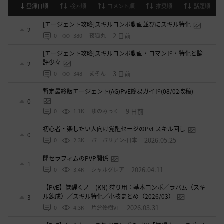
登録日順
検索順
コメント順
推奨順
話題順
[エージェント攻略]スキルコンボ動画並びにスキル特化
2
2 日前
0
380
夜狐丸
[エージェント攻略]スキルコンボ動画・コマンド・特化と論
評少々
2
3 日前
0
348
まそん
暫定最終版エージェント(AG)PvE簡易ガイド(08/02改稿)
0
9 日前
0
1.1K
ゆのみっく
初心者・楽したい人向け覚醒セージのPvEスキル回し
0
2026.05.25
0
2.3K
バ一バリアン-日本
闇セラフィムのPVP関係
1
2026.04.11
0
3.4K
シャルグレア
【PvE】覚醒くノ一(KN) 狩り用：基本コンボ／ラバム（スキ
ル錬成）／スキル特化／小技まとめ（2026/03）
3
2026.03.31
0
4.3K
片倉優樹VT