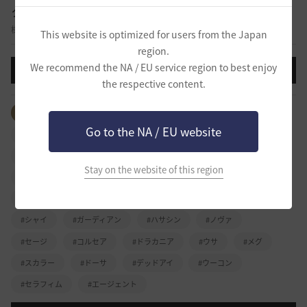
クラス攻略
様々なクラスのスキル、外見、特徴など自由に攻略を共有する掲示板です。
This website is optimized for users from the Japan
region.
We recommend the NA / EU service region to best enjoy
投稿する
the respective content.
全体のタグを見る
#ウォーリア
#レンジャー
Go to the NA / EU website
#ソーサレス
#ジャイアント
#リトルサマナー
#ブレイダー
#ツバキ
#ヴァルキリー
#くノ一
Stay on the website of this region
#忍者
#ウィザード
#ウィッチ
#ダークナイト
#格闘家
#ミスティック
#ラン
#アーチャー
#シャイ
#ガーディアン
#ハサシン
#ノヴァ
#セージ
#コルセア
#ドラカニア
#ウサ
#メグ
#スカラー
#ドーサ
#デッドアイ
#ウーコン
#セラフィム
#エージェント