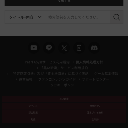
投稿する
検
索
Pearl Abyssサービス利用規約
個人情報処理方針
「黒い砂漠」サービス利用規約
「特定商取引法」及び「資金決済法」に基づく表記
ゲーム基本情報
運営会社
ファンコンテンツガイド
サポートセンター
クッキーポリシー
黒い砂漠
ジャンル
MMORPG
課金形態
基本プレイ無料
対象
全年齢