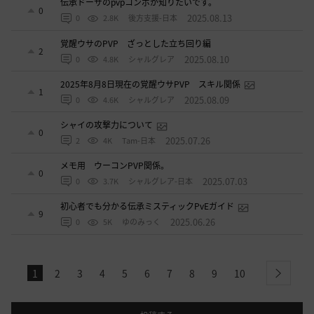
伝承ドーサのpvpコンボが知りたいです。
0
2025.08.13
0
2.8K
後方支援-日本
覚醒ウサのPVP ざっとした立ち回り編
2
2025.08.10
0
4.8K
シャルグレア
2025年8月8日現在の覚醒ウサPVP スキル関係
1
2025.08.09
0
4.6K
シャルグレア
シャイの攻撃力について
0
2025.07.26
2
4K
Tam-日本
メモ用 ウーコンPVP関係。
0
2025.07.03
0
3.7K
シャルグレア-日本
初心者でも分かる伝承ミスティックPvEガイド
9
2025.06.26
0
5K
ゆのみっく
1
2
3
4
5
6
7
8
9
10
next