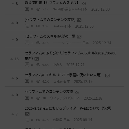
取扱説明書【セラフィムのスキル】
8
2025.12.30
0
5.1K
Neb用作業ちゃんA-日本
[セラフィムでのコンテンツ攻略]
0
2025.12.30
0
2.3K
Dazbee-日本
[セラフィムのスキル]絶望の一撃
0
2025.12.24
1
3.1K
ーーーシヴァーーー-日本
セラフィムのあそびかた[セラフィムのスキル](2026/06/06
更新)
16
2025.12.21
0
9.8K
中の人
セラフィムのスキル（PVEで手軽に使いたい人用）
6
2025.12.19
0
6.2K
ItakkeI-日本
セラフィムでのコンテンツ攻略
0
2025.12.18
0
3K
ウィッチクロウ-日本
2025/8/13時点におけるブレイダーPvEについて（覚醒）
7
2025.08.14
0
5.7K
白斬海-日本