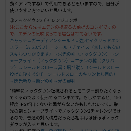
動くアレですね）で代用できると思いますので、自分が
使いやすい方でいいと思います。
③ノックダウン2チャレンジコンボ
注:ここから先はエデンの槍取るの前提のコンボですの
で、エデンの息吹取ってる場合は打てないです。
キャッチ→ガーディアンシールド→強:セイクリッドエン
スラー（A+20バフ）→シールドチェイス（無しでも次の
スキルつながります）→栄光の剣（ノックダウン）→シ
ャープライト（ノックダウン）→エデンの槍（クリバ
フ）→シールドスロー→真：飛び蹴り（シールドスロー
投げた後すぐS+F シールドスローのキャンセル目的）
→閃光斬り→断罪の剣→光の審判
*純粋にノックダウン抵抗されるとモニター割りたくなっ
てくるのでよく使ってるコンボです。もしかすると、150
程度FPSが出てないと繋がらないかもしれないです。栄
光の剣とシャープライトでノックダウン2チャレンジでき
るので、普通の対人構成だったら相手はほぼほぼノック
ダウンが入ると思います。
コンボに記載の
真：飛び蹴り（シールドスロー投げた後