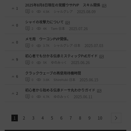
2025年8月8日現在の覚醒ウサPVP スキル関係
1
2025.08.09
0
4.5K
シャルグレア
シャイの攻撃力について
0
2025.07.26
2
4K
Tam-日本
メモ用 ウーコンPVP関係。
0
2025.07.03
0
3.7K
シャルグレア-日本
初心者でも分かる伝承ミスティックPvEガイド
9
2025.06.26
0
5K
ゆのみっく
クラックウェーブの再使用待機時間
6
2025.06.15
0
3.6K
ShiroYuki-日本
初心者から始める伝承ドーサ丸わかりガイド
2
2025.06.11
0
4.7K
ゆのみっく
1
2
3
4
5
6
7
8
9
10
next