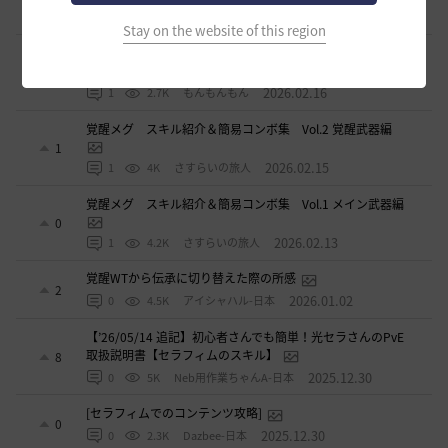
2026.02.27
0
3.6K
片倉優樹VT
Stay on the website of this region
コルセアの奪われた歴史 黒い砂漠史上１ではないだろ
うか
4
2026.02.16
1
2.7K
もんもんもん
覚醒メグ スキル紹介＆簡易コンボ集 Vol.2 覚醒武器編
1
2026.02.15
1
4K
さすらいの旅人
覚醒メグ スキル紹介＆簡易コンボ集 Vol.1 メイン武器編
0
2026.02.13
1
4.2K
さすらいの旅人
覚醒WTから伝承に切り替えた際の所感
2
2026.01.02
0
4.5K
アイシャハル-日本
【’26/05/14 追記】初心者さんでも簡単！光セラさんのPvE
取扱説明書【セラフィムのスキル】
8
2025.12.30
0
5K
Neb用作業ちゃんA-日本
[セラフィムでのコンテンツ攻略]
0
2025.12.30
0
2.3K
Dazbee-日本