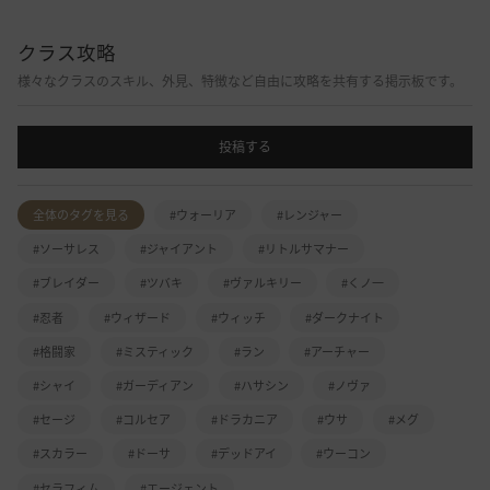
クラス攻略
様々なクラスのスキル、外見、特徴など自由に攻略を共有する掲示板です。
投稿する
全体のタグを見る
#ウォーリア
#レンジャー
#ソーサレス
#ジャイアント
#リトルサマナー
#ブレイダー
#ツバキ
#ヴァルキリー
#くノ一
#忍者
#ウィザード
#ウィッチ
#ダークナイト
#格闘家
#ミスティック
#ラン
#アーチャー
#シャイ
#ガーディアン
#ハサシン
#ノヴァ
#セージ
#コルセア
#ドラカニア
#ウサ
#メグ
#スカラー
#ドーサ
#デッドアイ
#ウーコン
#セラフィム
#エージェント