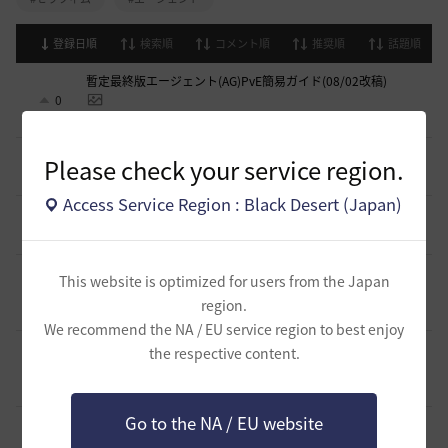
登録日順
検索順
コメント順
推奨順
話題順
暫定最終版エージェント(AG)PvE簡易ガイド(08/02改稿)
0
6 日前
0
897
ゆのみっく
初心者・楽したい人向け覚醒セージのPvEスキル回し
Please check your service region.
0
2026.05.25
0
2.3K
バ一バリアン-日本
Access Service Region : Black Desert (Japan)
闇セラフィムのPVP関係
1
2026.04.11
0
3.4K
シャルグレア
【PvE】覚醒くノ一(KN) 狩り用：基本コンボ／ラバム（スキ
This website is optimized for users from the Japan
ル錬成）／スキル特化／小技まとめ（2026/03）
3
region.
2026.03.31
0
4.3K
片倉優樹VT
We recommend the NA / EU service region to best enjoy
【PvE】伝承ウィッチ無限コンボの引用【覚醒ウィッチ/伝承
the respective content.
ウィザード/覚醒ウサ】※3/31更新
9
2026.03.10
0
6.1K
アイシャハル-日本
Go to the NA / EU website
【PvE】デッドアイ(DE) 狩り用：基本コンボ／ラバム（スキ
ル錬成）／スキル特化／小技まとめ（2026/02）
5