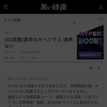
全
体
クラス攻略
#セージ
[SG覚醒]運命のキベリウス-連携 クリアでき
ない
タクロウ
2024.09.21 09:57
2794
3
0
共有する
お
気
最近の修正日時 :
2024.10.23 11:35
に
入
LV.56になり覚醒クエまで来ましたが、空間閉鎖の後、キ
り
ベリウスに転換するところでクリアになりません。
画面上には覚醒武器-セージ：連携スキル活用Ⅰと出てい
て下に空間閉鎖 覚醒：古代のキベリウスと表示がされ