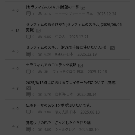
[セラフィムのスキル]絶望の一撃
0
2025.12.24
1
3.1K
ーーーシヴァーーー-日本
セラフィムのあそびかた[セラフィムのスキル](2026/06/06
更新)
15
2025.12.21
0
9.8K
中の人
セラフィムのスキル（PVEで手軽に使いたい人用）
5
2025.12.19
0
6.2K
ItakkeI-日本
セラフィムでのコンテンツ攻略
0
2025.12.18
0
3K
ウィッチクロウ-日本
2025/8/13時点におけるブレイダーPvEについて（覚醒）
7
2025.08.14
0
5.7K
白斬海-日本
伝承ドーサのpvpコンボが知りたいです。
0
2025.08.13
0
2.8K
後方支援-日本
覚醒ウサのPVP ざっとした立ち回り編
2
2025.08.10
0
4.8K
シャルグレア