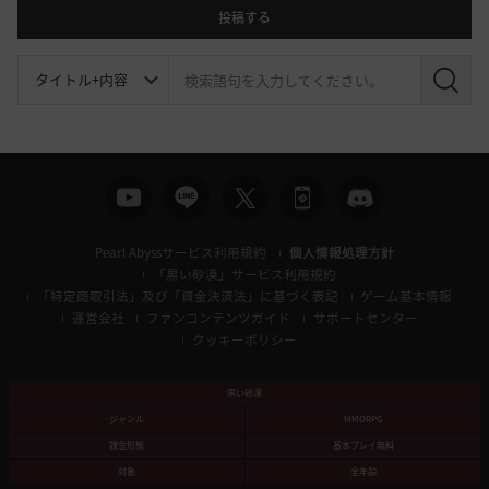
投稿する
検
索
Pearl Abyssサービス利用規約
個人情報処理方針
「黒い砂漠」サービス利用規約
「特定商取引法」及び「資金決済法」に基づく表記
ゲーム基本情報
運営会社
ファンコンテンツガイド
サポートセンター
クッキーポリシー
黒い砂漠
ジャンル
MMORPG
課金形態
基本プレイ無料
対象
全年齢