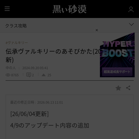
全
体
クラス攻略
#ヴァルキリー
伝承ヴァルキリーのあそびかた(2026/06/04更
新)
中の人
2024.09.20 05:41
8765
2
25
共有する
お
気
最近の修正日時 :
2026.06.13 11:01
に
入
[26/06/04更新]
り
4/9のアップデート内容の追加