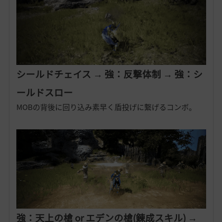
シールドチェイス → 強：反撃体制 → 強：シ
ールドスロー
MOBの背後に回り込み素早く盾投げに繋げるコンボ。
強：天上の槍 or エデンの槍(錬成スキル) → 