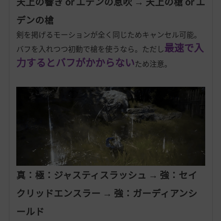
天上の響き or エデンの息吹 → 天上の槍 or エ
デンの槍
剣を掲げるモーションが全く同じためキャンセル可能。
最速で入
バフを入れつつ初動で槍を使うなら。ただし
力するとバフがかからない
ため注意。
真：極：ジャスティスラッシュ → 強：セイ
クリッドエンスラー → 強：ガーディアンシ
ールド