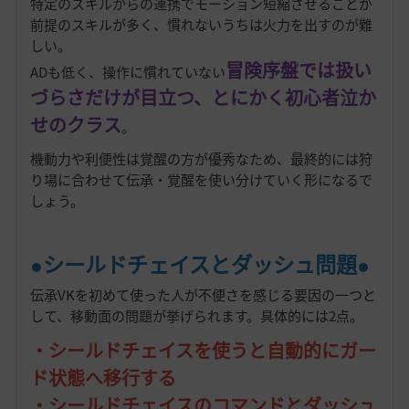
特定のスキルからの連携でモーション短縮させることが
前提のスキルが多く、慣れないうちは火力を出すのが難
しい。
冒
険序盤では扱い
ADも低く、操作に慣れていない
づらさだけが目立つ、とにかく初心者泣か
せのクラス
。
機動力や利便性は覚醒の方が優秀なため、最終的には狩
り場に合わせて伝承・覚醒を使い分けていく形になるで
しょう。
●シールドチェイスとダッシュ問題●
伝承VKを初めて使った人が不便さを感じる要因の一つと
して、移動面の問題が挙げられます。具体的には2点。
・シールドチェイスを使うと自動的にガー
ド状態へ移行する
・シールドチェイスのコマンドとダッシュ