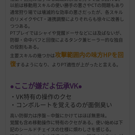
以前は移動用スキルの使い勝手の悪さやCTの問題もあり
通常狩り場では壊滅的な効率の悪さだったが、各スキル
のリメイクやCT・連携調整によりそれらも徐々に改善し
つつある。
PTプレイではシャイや覚醒ドーサなどには及ばないが、
防御・命中バフと回復によるタンク兼ヒーラー的な独自
の役割もある。
攻撃範囲内の味方HPを回
主要スキルの幾つかは
復
するようになり、よりPT適性が上がったと言える。
●ここが嫌だよ伝承VK●
・VK特有の操作のクセ
・コンボルートを覚えるのが面倒臭い
高い防御力は序盤～中盤にかけてはほぼ無意味。
覚醒も含め移動操作に特有のクセがある。使い始めは下
記のシールドチェイスの仕様に煩わしさを感じる。