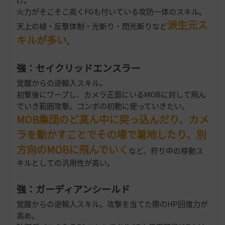
火力がそこそこ高くFGも付いている攻防一体のスキル。
派生元ス
天上の槍・反撃体制・光斬り・閃光斬りなど
キルが多い
。
強：セイクリッドエンスラー
覚醒からの逆輸入スキル。
初撃後にワープし、カメラ正面にいるMOBに対して飛ん
でいき範囲攻撃。コンボの初動に使っていきたい。
MOB集団のど真ん中に突っ込んだり、カメ
ラを動かすことでその場で着地したり、別
方向のMOBに飛んでいく
など、狩り中の移動ス
キルとしての汎用性が高い。
強：ガーディアンシールド
覚醒からの逆輸入スキル。攻撃を当てた際のHP回復力が
高め。