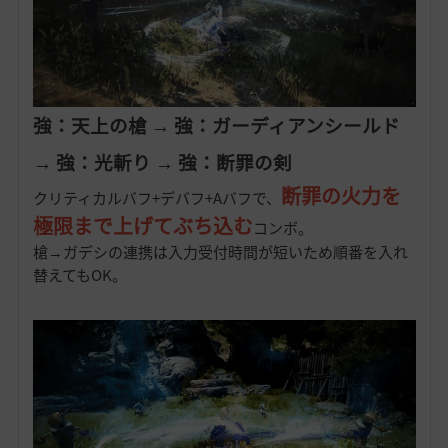
強：天上の槍 → 強：ガーディアンシールド
→ 強：光斬り → 強：断罪の剣
断罪の火力を
クリティカルバフ+デバフ+Aバフで、
極限まで上げてぶち込む
コンボ。
槍→ガデシの連携は入力受付時間が短いため順番を入れ
替えてもOK。