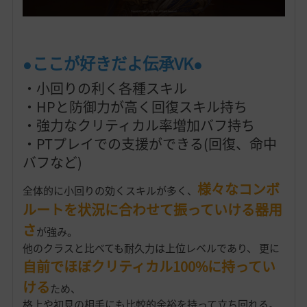
●ここが好きだよ伝承VK●
・小回りの利く各種スキル
・HPと防御力が高く回復スキル持ち
・強力なクリティカル率増加バフ持ち
・PTプレイでの支援ができる(回復、命中
バフなど)
様々なコンボ
全体的に小回りの効くスキルが多く、
ルートを状況に合わせて振っていける器用
さ
が強み。
他のクラスと比べても耐久力は上位レベルであり、
更に
自前でほぼクリティカル100%に持ってい
ける
ため、
格上や初見の相手にも比較的余裕を持って立ち回れる。