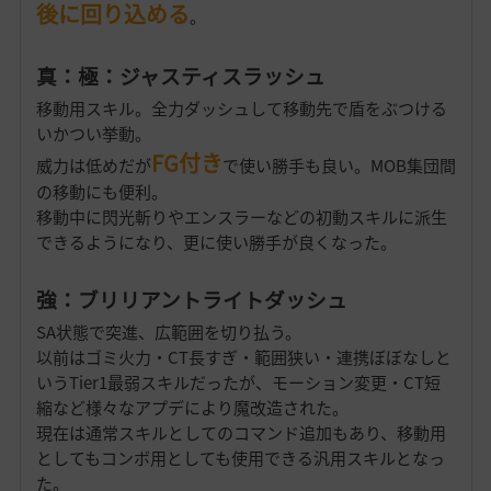
後に回り込める
。
真：極：ジャスティスラッシュ
移動用スキル。全力ダッシュして移動先で盾をぶつける
いかつい挙動。
FG付き
威力は低めだが
で使い勝手も良い。MOB集団間
の移動にも便利。
移動中に閃光斬りやエンスラーなどの初動スキルに派生
できるようになり、更に使い勝手が良くなった。
強：ブリリアントライトダッシュ
SA状態で突進、広範囲を切り払う。
以前はゴミ火力・CT長すぎ・範囲狭い・連携ぼぼなしと
いうTier1最弱スキルだったが、モーション変更・CT短
縮など様々なアプデにより魔改造された。
現在は通常スキルとしてのコマンド追加もあり、移動用
としてもコンボ用としても使用できる汎用スキルとなっ
た。