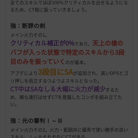
全てのスキルでほぼ100％クリティカルを出せるようにな
るため、CT毎に振っていきましょう。
強：断罪の剣
メイン火力その1。
クリティカル補正が0%
天上の槍の
であり、
バフが入った状態で特定のスキルから3段
目のみを振っていく
のが基本。
3段目にSA
アプデにより
が追加され、高いDPSとゴ
リ押しを両立するつよつよスキルとなった。
CT中はSAなし＆大幅に火力が減少
するた
め、雑な連打はせずCTを意識したコンボを組み立てた
い。
強：光の審判Ⅰ～Ⅲ
メイン火力その2。火力・範囲共に優秀で使い勝手の良い
スキル。Ⅰ～ⅢそれぞれにCTがある。