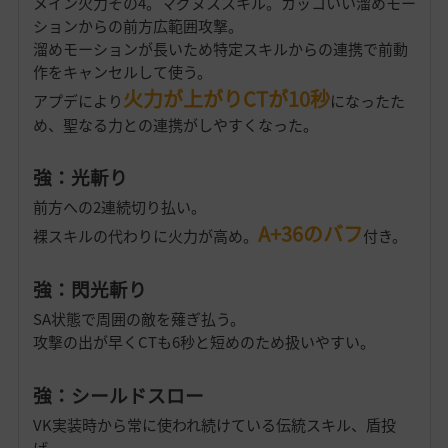
メイン火力その4。マグヌススキル。カッコいい溜めモー
ションからの前方広範囲攻撃。
溜めモーションが長いため特定スキルからの連携で前動
作をキャンセルして使う。
火力が上がりCTが10秒
アプデにより
になったた
め、聖なる力との連携がしやすくなった。
強：光斬り
前方への2連続切り払い。
A+36のバフ
裸スキルの代わりに火力が高め。
付き。
強：閃光斬り
SA状態で周囲の敵を薙ぎ払う。
攻撃の出が早くCTも6秒と短めのため扱いやすい。
強：シールドスロー
VK実装時から常に使われ続けている伝統スキル、盾投
げ。