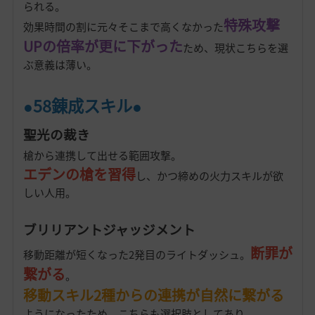
られる。
特殊攻撃
効果時間の割に元々そこまで高くなかった
UPの倍率が更に下がった
ため、現状こちらを選
ぶ意義は薄い。
●58錬成スキル●
聖光の裁き
槍から連携して出せる範囲攻撃。
エデンの槍を習得
し、かつ締めの火力スキルが欲
しい人用。
ブリリアントジャッジメント
断罪が
移動距離が短くなった2発目のライトダッシュ。
繋がる
。
移動スキル2種からの連携が自然に繋がる
ようになったため、こちらも選択肢としてあり。