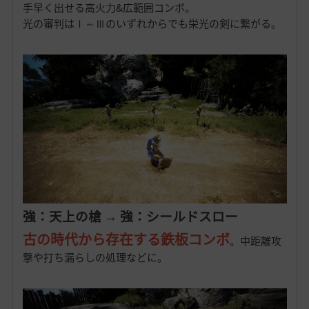
手早く出せる高火力&広範囲コンボ。
光の審判はⅠ～Ⅲのいずれからでも栄光の剣に繋がる。
強：天上の槍 → 強：シールドスロー
古の時代から存在する鉄板コンボ
。中距離攻
撃や打ち漏らしの処理などに。