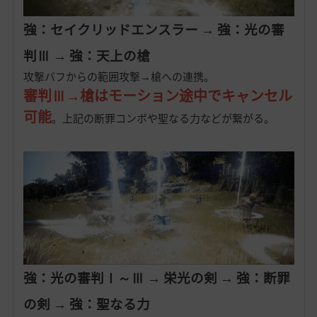
強：セイクリッドエンスラー → 強：光の審
判Ⅲ → 強：天上の槍
攻撃バフからの範囲攻撃→槍への連携。
審判Ⅲ→槍はモーション途中でキャンセル
可能
。上記の断罪コンボや聖なる力などが繋がる。
強：光の審判Ⅰ～Ⅲ → 栄光の剣 → 強：断罪
の剣 → 強：聖なる力