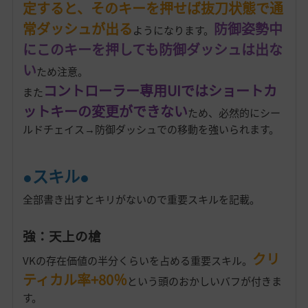
定すると、そのキーを押せば抜刀状態で通
常ダッシュが出る
防御姿勢中
ようになります。
にこのキーを押しても防御ダッシュは出な
い
ため注意。
コントローラー専用UIではショートカ
また
ットキーの変更ができない
ため、必然的にシー
ルドチェイス→防御ダッシュでの移動を強いられます。
●スキル●
全部書き出すとキリがないので重要スキルを記載。
強：天上の槍
クリ
VKの存在価値の半分くらいを占める重要スキル。
ティカル率+80％
という頭のおかしいバフが付きま
す。