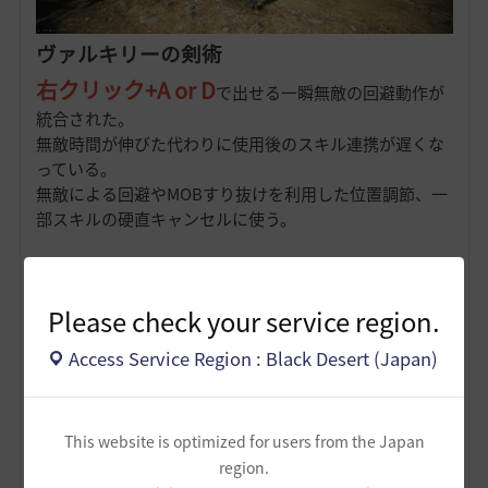
ヴァルキリーの剣術
右クリック+A or D
で出せる一瞬無敵の回避動作が
統合された。
無敵時間が伸びた代わりに使用後のスキル連携が遅くな
っている。
無敵による回避やMOBすり抜けを利用した位置調節、一
部スキルの硬直キャンセルに使う。
●56錬成スキル●
Please check your service region.
エデンの槍
Access Service Region : Black Desert (Japan)
CT長めの2発目の槍。
基本的にはこち
コンボルートの択が増えるため、
らを推奨
。
This website is optimized for users from the Japan
region.