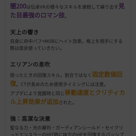
闇200
見
は伝承VKの様々なスキルを連続して繰り出す
た目最強のロマン技
。
天上の響き
自身に命中バフ+MOBにヘイト効果。格上を相手にする
際は是非使っていきたい。
エリアンの息吹
固定数値回
困ったときの回復スキル。割合ではなく
復
。
CTが長めのため使用タイミングには注意。
移動速度とクリティカ
アプデにより覚醒時と同じ
ル上昇効果が追加
された。
強：高潔な決意
聖なる力・光の審判・ガーディアンシールド・セイクリ
ッドエンスラーのHIT時に味方のHPを回復するパッシブ