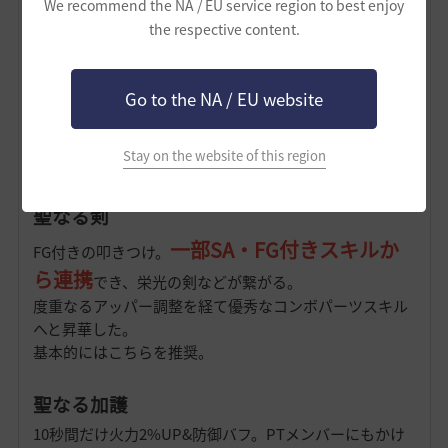
エデンの息吹
We recommend the NA / EU service region to best enjoy
the respective content.
防御&命中バフ&回復。エリアンの息吹と天上の響きを同
時にかけられるイメージ。
命中の仕様変更により無理に取る必要はな
Go to the NA / EU website
くなった
。回復やバフが追加で欲しい人用。
Stay on the website of this region
●57錬成スキル●
聖なる剣
一部SA・FG付きスキルか
FG付きの叩きつけ。
ら連携
でき、栄光の剣などが繋がる。
度重なるアッパー調整を経て優秀なコンボパーツスキル
へと昇華した。
基本的にはこちらを推奨。
聖なる加護
10秒間だけ火力2%UP&防御バフ。PTメンバーにもかけ