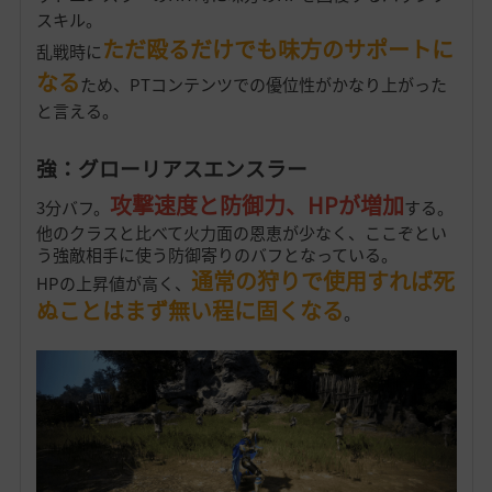
スキル。
ただ殴るだけでも味方のサポートに
乱戦時に
なる
ため、PTコンテンツでの優位性がかなり上がった
と言える。
強：グローリアスエンスラー
攻撃速度と防御力、HPが増加
3分バフ。
する。
他のクラスと比べて火力面の恩恵が少なく、ここぞとい
う強敵相手に使う防御寄りのバフとなっている。
通常の狩りで使用すれば死
HPの上昇値が高く、
ぬことはまず無い程に固くなる
。