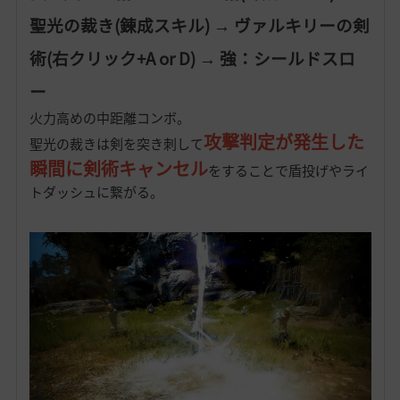
聖光の裁き(錬成スキル) → ヴァルキリーの剣
術(右クリック+A or D) → 強：シールドスロ
ー
火力高めの中距離コンボ。
攻撃判定が発生した
聖光の裁きは剣を突き刺して
瞬間に剣術キャンセル
をすることで盾投げやライ
トダッシュに繋がる。