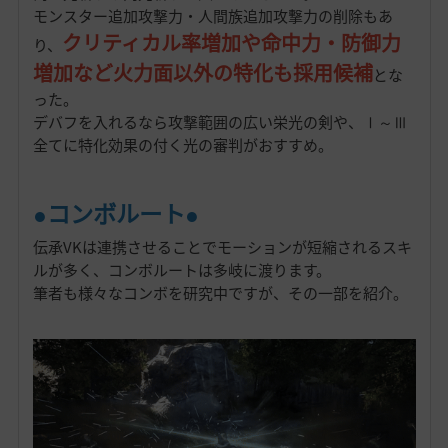
モンスター追加攻撃力・人間族追加攻撃力の削除もあ
クリティカル率増加や命中力・防御力
り、
増加など火力面以外の特化も採用候補
とな
った。
デバフを入れるなら攻撃範囲の広い栄光の剣や、Ⅰ～Ⅲ
全てに特化効果の付く光の審判がおすすめ。
●コンボルート●
伝承VKは連携させることでモーションが短縮されるスキ
ルが多く、コンボルートは多岐に渡ります。
筆者も様々なコンボを研究中ですが、その一部を紹介。