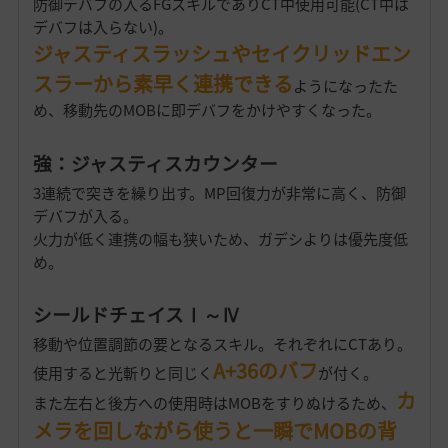
防御デバフの入るFGスキルでありCT中使用可能(CT中は
デバフは入らない)。
ジャスティスラッシュやセイクリッドエン
スラーから素早く連携できる
ようになったた
め、移動先のMOBに即デバフをかけやすくなった。
強：ジャスティスカウンター
3連続で突きを繰り出す。MP回復力が非常に高く、防御
デバフが入る。
火力が低く連携の幅も狭いため、ガデシよりは優先度低
め。
シールドチェイスⅠ～Ⅳ
移動や位置調節の要となるスキル。それぞれにCTあり。
A+36のバフ
使用すると光斬りと同じく
が付く。
カ
また左右と後方への使用時はMOBをすりぬけるため、
メラを回しながら使うと一瞬でMOBの背