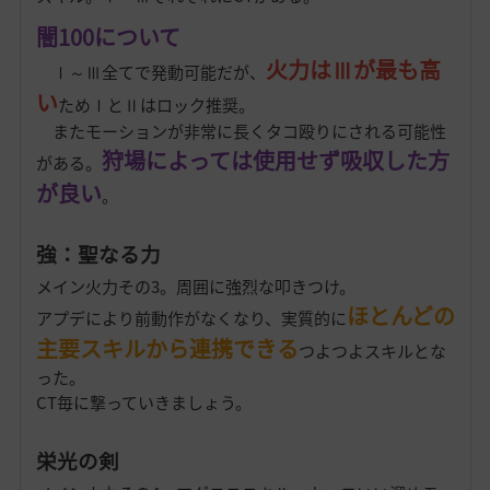
闇100について
火力はⅢが最も高
Ⅰ～Ⅲ全てで発動可能だが、
い
ためⅠとⅡはロック推奨。
またモーションが非常に長くタコ殴りにされる可能性
狩場によっては使用せず吸収した方
がある。
が良い
。
強：聖なる力
メイン火力その3。周囲に強烈な叩きつけ。
ほとんどの
アプデにより前動作がなくなり、実質的に
主要スキルから連携できる
つよつよスキルとな
った。
CT毎に撃っていきましょう。
栄光の剣