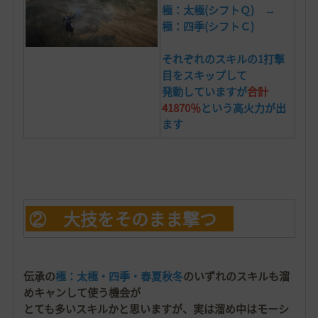
極：太極(シフトＱ) →
極：四季(シフトＣ)
それぞれのスキルの1打撃
目を
スキップして
発動していますが
合計
41870％
という高火力が出
ます
② 大技をそのまま撃つ
伝承の
極：太極・四季・春夏秋冬
のいずれのスキルも溜
めキャンして使う機会が
とても多いスキルかと思いますが、実は溜め中はモーシ