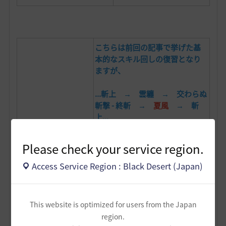
こちらは前回の記事で挙げた基
本的なスキル回しの復習となり
ますが、
...斬上 → 雲纏 → 交わらぬ
斬撃 - 終斬 →
夏風
→ 斬
上...
初心者の方が慣れない状態から
Please check your service region.
火力を出す場合は
このスキル回
しが
Access Service Region : Black Desert (Japan)
とても安定しており、大技の
夏風
の部分を
太極＋四季
に変更して
【斬上 → 雲纏 → 交わら
This website is optimized for users from the Japan
ぬ斬撃 - 終斬 →
夏風
】
region.
【斬上 → 雲纏 → 交わら