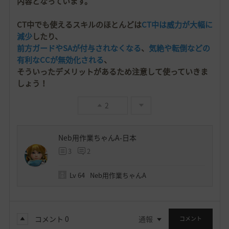
内容となっています。
CT中でも使えるスキルのほとんどは
CT中は威力が大幅に
減少
したり、
前方ガードやSAが付与されなくなる
、
気絶や転倒などの
有利なCCが無効化される
、
そういったデメリットがあるため注意して使っていきま
しょう！
2
Neb用作業ちゃんA-日本
3
2
Lv
64
Neb用作業ちゃんA
コメント
0
通報
コメント