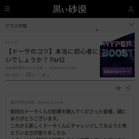
全
体
クラス攻略
#ドーサ
【ドーサのコツ】本当に初心者にも使いやす
いでしょうか？ Part2
Neb用作業ちゃんA-日本
2024.09.03 10:50
3992
0
2
共有する
お
気
最近の修正日時 :
2024.09.03 14:36
に
入
前回のドーサくんの記事を読んでくださった皆様、誠に
り
ありがとうございます。
これから新しくドーサくんにチャレンジしてみようと考
えている方が居りましたら