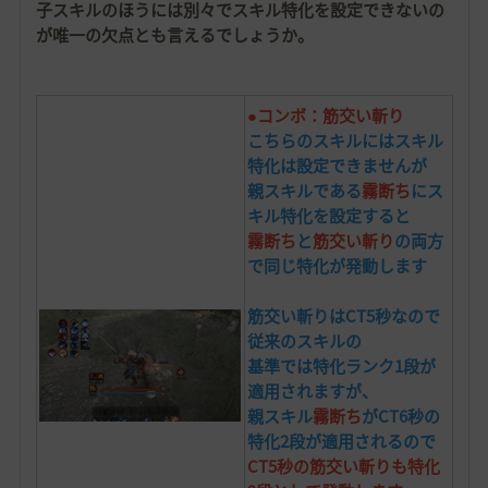
子スキルのほうには別々でスキル特化を設定できないの
が唯一の欠点とも言えるでしょうか。
●コンボ：筋交い斬り
こちらのスキルにはスキル
特化は設定できませんが
親スキルである
霧断ち
にス
キル特化を設定すると
霧断ち
と
筋交い斬り
の両方
で同じ特化が発動します
筋交い斬りはCT5秒なので
従来のスキルの
基準では
特化ランク1段が
適用されますが、
親スキル
霧断ち
がCT6秒の
特化2段が適用されるので
CT5秒の筋交い斬りも特化