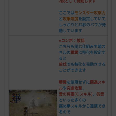
2段として発動します
ここでは
モンスター攻撃力
と
攻撃速度
を設定していて
しっかりと12秒のバフが発
動しています
●コンボ：放伐
こちらも同じ仕組みで親ス
キルの
積雲
に特化を設定す
ると
放伐
でも特化を発動させる
ことができます
積雲
を使用せずに
回避スキ
ル
や
突進攻撃
、
雲の将軍(Ｃスキル)
、
巻雲
といった多くの
搦め手スキルから連携でき
るので