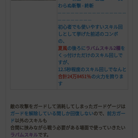
わらぬ斬撃 - 終斬
─
─
─
─
─
─
─
─
─
─
─
─
─
─
─
─
─
─
─
─
─
─
─
─
初心者でも使いやすいスキル回
しとして挙げた前述のコンボ
の、
夏風
の後ろに
ラバムスキル2種
を
くっ付けただけのスキル回しで
すが、
12.5秒程度のスキル回しで
なんと
合計24万8451％
の火力を誇りま
す
敵の攻撃をガードして消耗してしまったガードゲージは
ガードを解除している間しか回復しない
ので、
前方ガー
ド
以外のスキルも
合間に挟みながら戦う必要がある場面で使っていきたい
ラバムスキル
です。