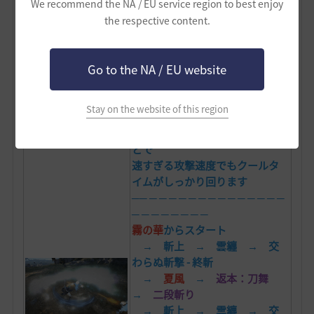
We recommend the NA / EU service region to best enjoy
ぬ斬撃 - 終斬 →
太極＋四季
】
the respective content.
といった組み合わせを交互に使
うなどのアレンジも可能です
闇の精霊の怒り100％
のバフを乗
Go to the NA / EU website
せた速度だとどうなるのでしょ
うか？
Stay on the website of this region
上記の基本的スキル回しに先ほ
どの
ラバムスキル
を差し込むこ
とで
速すぎる攻撃速度でもクールタ
イムがしっかり回ります
── ─ ─ ─ ─ ─ ─ ─ ─ ─ ─ ─ ─ ─ ─
─ ─ ─ ─ ─ ─ ─ ─
霧の華
からスタート
→ 斬上 → 雲纏 → 交
わらぬ斬撃 - 終斬
→
夏風
→
返本：刀舞
→
二段斬り
→ 斬上 → 雲纏 → 交