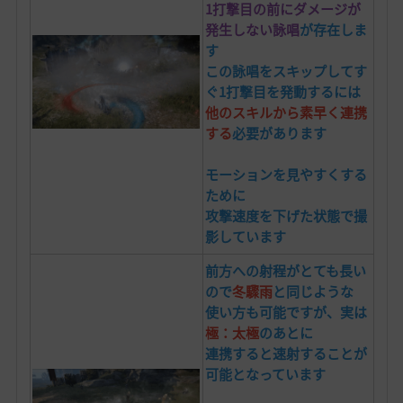
1打撃目の前に
ダメージが
発生しない詠唱
が
存在しま
す
この詠唱をスキップしてす
ぐ1打撃目を発動するには
他のスキルから素早く連携
する
必要があります
モーションを見やすくする
ために
攻撃速度を下げた状態で撮
影しています
前方への射程がとても長い
ので
冬驟雨
と同じような
使い方も可能ですが、実は
極：
太極
のあとに
連携すると速射することが
可能となっています