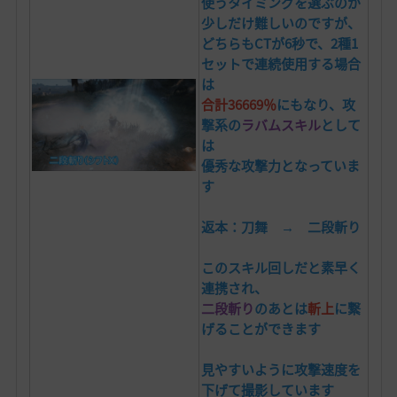
使うタイミングを選ぶのが
少しだけ難しいのですが、
どちらもCTが6秒で、2種1
セットで連続使用する場合
は
合計36669％
にもなり、
攻
撃系の
ラバムスキル
として
は
優秀な攻撃力となっていま
す
返本：刀舞 → 二段斬り
このスキル回しだと素早く
連携され、
二段斬り
のあとは
斬上
に繋
げることができます
見やすいように攻撃速度を
下げて撮影しています