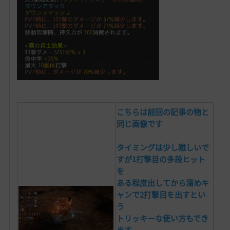
こちらは前回の記事の物と
同じ画像です
タイミングは少し難しいで
すが1打撃目の多段ヒット
を
ある程度出してから
溜めキ
ャンで2打撃目を出すとい
う
トリッキーな使い方もでき
ます