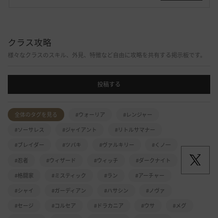
クラス攻略
様々なクラスのスキル、外見、特徴など自由に攻略を共有する掲示板です。
投稿する
全体のタグを見る
#ウォーリア
#レンジャー
#ソーサレス
#ジャイアント
#リトルサマナー
#ブレイダー
#ツバキ
#ヴァルキリー
#くノ一
#忍者
#ウィザード
#ウィッチ
#ダークナイト
#格闘家
#ミスティック
#ラン
#アーチャー
#シャイ
#ガーディアン
#ハサシン
#ノヴァ
#セージ
#コルセア
#ドラカニア
#ウサ
#メグ