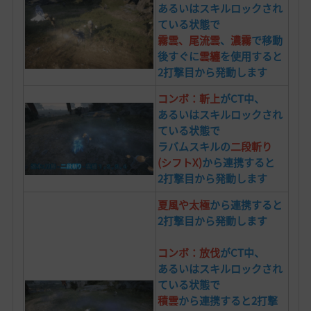
あるいはスキルロックされ
ている状態で
霧雲
、
尾流雲
、
濃霧
で移動
後すぐに
雲纏
を使用すると
2打撃目から発動します
コンボ：斬上
がCT中、
あるいはスキルロックされ
ている状態で
ラバムスキルの
二段斬り
(シフトX)
から連携すると
2打撃目から発動します
夏風
や
太極
から連携すると
2打撃目から発動します
コンボ：放伐
がCT中、
あるいはスキルロックされ
ている状態で
積雲
から連携すると2打撃