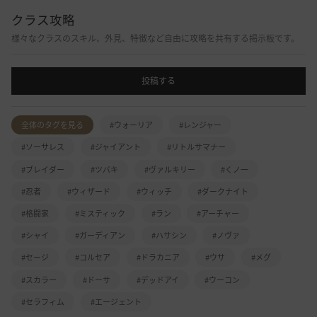
クラス攻略
様々なクラスのスキル、外見、特徴など自由に攻略を共有する掲示板です。
投稿する
全体のタグを見る
#ウォーリア
#レンジャー
#ソーサレス
#ジャイアント
#リトルサマナー
#ブレイダー
#ツバキ
#ヴァルキリー
#くノ一
#忍者
#ウィザード
#ウィッチ
#ダークナイト
#格闘家
#ミスティック
#ラン
#アーチャー
#シャイ
#ガーディアン
#ハサシン
#ノヴァ
#セージ
#コルセア
#ドラカニア
#ウサ
#メグ
#スカラー
#ドーサ
#デッドアイ
#ウーコン
#セラフィム
#エージェント