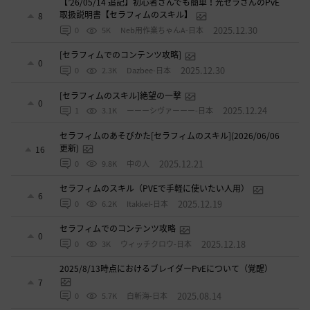
【’26/05/14 追記】初心者さんでも簡単！光セラさんのPvE
取扱説明書【セラフィムのスキル】
8
2025.12.30
0
5K
Neb用作業ちゃんA-日本
[セラフィムでのコンテンツ攻略]
0
2025.12.30
0
2.3K
Dazbee-日本
[セラフィムのスキル]絶望の一撃
0
2025.12.24
1
3.1K
ーーーシヴァーーー-日本
セラフィムのあそびかた[セラフィムのスキル](2026/06/06
更新)
16
2025.12.21
0
9.8K
中の人
セラフィムのスキル（PVEで手軽に使いたい人用）
6
2025.12.19
0
6.2K
ItakkeI-日本
セラフィムでのコンテンツ攻略
0
2025.12.18
0
3K
ウィッチクロウ-日本
2025/8/13時点におけるブレイダーPvEについて（覚醒）
7
2025.08.14
0
5.7K
白斬海-日本