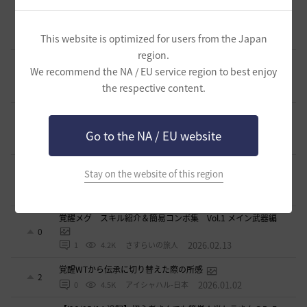
【PvE】伝承ウィッチ無限コンボの引用【覚醒ウィッチ/伝承
ウィザード/覚醒ウサ】※3/31更新
9
2026.03.10
This website is optimized for users from the Japan
0
6.1K
アイシャハル-日本
region.
【PvE】デッドアイ(DE) 狩り用：基本コンボ／ラバム（スキ
We recommend the NA / EU service region to best enjoy
ル錬成）／スキル特化／小技まとめ（2026/02）
5
the respective content.
2026.02.27
0
3.7K
片倉優樹VT
コルセアの奪われた歴史 黒い砂漠史上１ではないだろ
うか
4
Go to the NA / EU website
2026.02.16
1
2.7K
もんもんもん
覚醒メグ スキル紹介＆簡易コンボ集 Vol.2 覚醒武器編
Stay on the website of this region
1
2026.02.15
1
4.1K
さすらいの旅人
覚醒メグ スキル紹介＆簡易コンボ集 Vol.1 メイン武器編
0
2026.02.13
1
4.2K
さすらいの旅人
覚醒WTから伝承に切り替えた際の所感
2
2026.01.02
0
4.5K
アイシャハル-日本