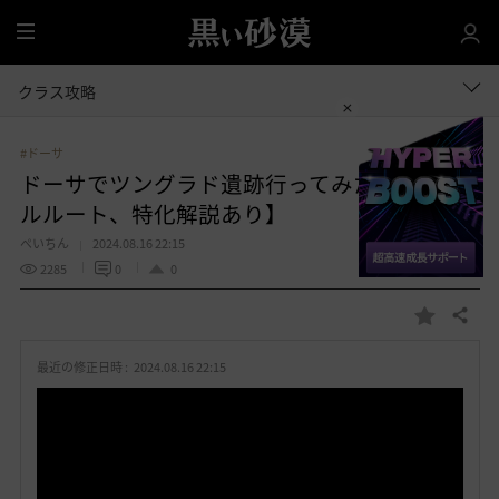
全
体
クラス攻略
#ドーサ
ドーサでツングラド遺跡行ってみた 【スキ
ルルート、特化解説あり】
ぺいちん
2024.08.16 22:15
2285
0
0
共有する
お
気
最近の修正日時 :
2024.08.16 22:15
に
入
り