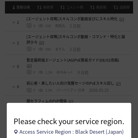
登録日順
検索順
コメント順
推奨順
話題順
[エージェント攻略]スキルコンボ動画並びにスキル特化
2
2 日前
0
318
夜狐丸
[エージェント攻略]スキルコンボ動画・コマンド・特化と論
評少々
2
2 日前
0
295
まそん
暫定最終版エージェント(AG)PvE簡易ガイド(08/02改稿)
0
9 日前
0
1.1K
ゆのみっく
初心者・楽したい人向け覚醒セージのPvEスキル回し
0
2026.05.25
0
2.3K
バ一バリアン-日本
闇セラフィムのPVP関係
1
2026.04.11
0
3.4K
シャルグレア
Please check your service region.
【PvE】覚醒くノ一(KN) 狩り用：基本コンボ／ラバム（スキ
ル錬成）／スキル特化／小技まとめ（2026/03）
3
Access Service Region : Black Desert (Japan)
2026.03.31
0
4.3K
片倉優樹VT