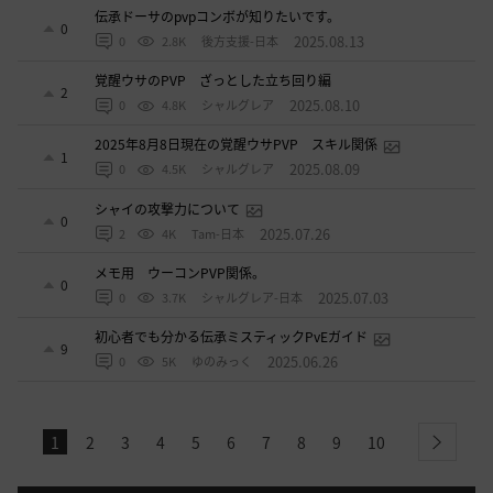
伝承ドーサのpvpコンボが知りたいです。
0
2025.08.13
0
2.8K
後方支援-日本
覚醒ウサのPVP ざっとした立ち回り編
2
2025.08.10
0
4.8K
シャルグレア
2025年8月8日現在の覚醒ウサPVP スキル関係
1
2025.08.09
0
4.5K
シャルグレア
シャイの攻撃力について
0
2025.07.26
2
4K
Tam-日本
メモ用 ウーコンPVP関係。
0
2025.07.03
0
3.7K
シャルグレア-日本
初心者でも分かる伝承ミスティックPvEガイド
9
2025.06.26
0
5K
ゆのみっく
1
2
3
4
5
6
7
8
9
10
next