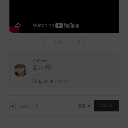
0
ぺいちん
23
1
Lv
64
ドーサペイ
コメント
0
通報
コメント