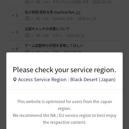
2026.03.19
4
3.1K
すかいてんぷる店長-日本
私の物語:奇妙な魚 mystical fish
3
2026.01.19
2
2.8K
MikoKun-日本
近接キャッチの改悪について
3
2025.10.11
3
2.8K
もかふ
ゲーム起動時の手間を省略してほしい
4
2025.08.09
0
2.5K
不明
SGとGA
15
Please check your service region.
2025.04.29
2
3K
mmbo
Access Service Region : Black Desert (Japan)
生活用の補助道具について
15
2025.03.28
0
3K
エンカ-日本
ソンカクシ7災について
1
This website is optimized for users from the Japan
2025.03.20
2
3.3K
たんくす-日本
region.
アグリスの熱気の様なカプラス用の熱気も欲しい
We recommend the NA / EU service region to best enjoy
0
2024.10.06
0
2.8K
不明
the respective content.