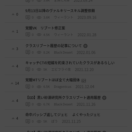
2023.09.24
0
3.6K
まみたんw
9月13日以降のヴァルキリースキル調整依頼
0
2023.09.16
0
3.6K
ウィーラント
覚醒VK リブート修正案
1
2022.01.28
0
4.5K
ウィーラント
クラスリブート履歴の記事について
3
2022.01.06
0
8.2K
Black Desert
キャッチCTの短縮を約束されていたクラスがあるらしい
4
2021.12.20
0
5K
エビフライ改
覚醒MTリブートほぼ全て大幅弱体
14
2021.12.04
0
6.5K
Dragonicus
【GD】黒い砂漠研究所クラスリブート適用履歴
4
2021.11.26
0
6.7K
Black Desert
命中パッシブ返してジェヒ よくやったジェヒ
4
2021.11.25
0
5K
ぽう