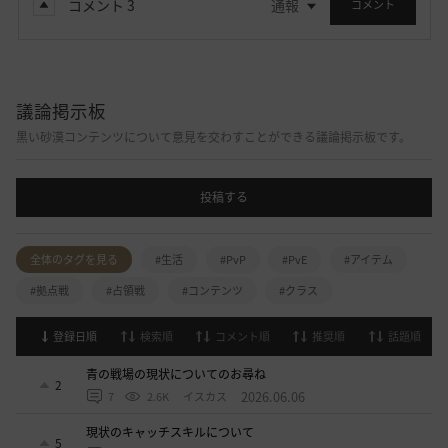
コメント
3
通報
コメント
議論掲示板
黒い砂漠コンテンツについて意見を交わすことができる議論掲示板です。
投稿する
全体のタグを見る
#生活
#PvP
#PvE
#アイテム
#拠点戦
#占領戦
#コンテンツ
#クラス
登録日順
検索順
コメント順
推奨順
話題順
青の戦場の現状についてのお尋ね
2
2026.06.06
7
2.6K
イスカス
現状のキャッチスキルについて
5