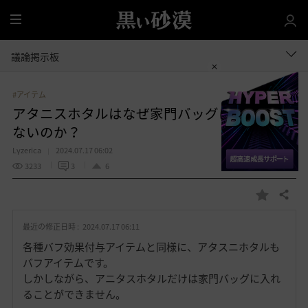
全
体
議論掲示板
#アイテム
アタニスホタルはなぜ家門バッグに入れられ
ないのか？
Lyzerica
2024.07.17 06:02
3233
3
6
共有する
お
気
最近の修正日時 :
2024.07.17 06:11
に
入
各種バフ効果付与アイテムと同様に、アタスニホタルも
り
バフアイテムです。
しかしながら、アニタスホタルだけは家門バッグに入れ
ることができません。