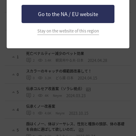
アタニスホタルはなぜ家門バッグに入れられないのか？
6
2024.07.17
3
3.2K
Lyzerica
Go to the NA / EU website
闇の精霊の怒り200％のCTについて
4
2024.06.17
1
3.2K
エンカ-日本
Stay on the website of this region
スキルジャンプと空中攻撃スキルの設置案
0
2024.05.22
0
2.9K
不明
死亡ペナルティー減少のペット効果
1
2024.04.28
2
3.4K
観賞用やる夫-日本
スカラーのキャッチの横範囲改善して！
0
2024.04.15
0
3.2K
どら蔵-日本
伝承コルセア改善案（ソラレ視点）
5
2024.03.23
2
4K
Neyre
伝承くノ一改善案
4
2023.10.15
0
4.6K
Neyre
顔はくノ一、体はソーサレス、性別と種族の頭部、体の基礎
を自由に選ばして欲しいのだ。
5