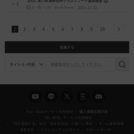
【HS】黒い砂漠研究所クラスリブート適用履歴
2
2021.11.22
0
4.7K
Black Desert
1
2
3
4
5
6
7
8
9
10
next
投稿する
検
索
Pearl Abyssサービス利用規約
個人情報処理方針
「黒い砂漠」サービス利用規約
「特定商取引法」及び「資金決済法」に基づく表記
ゲーム基本情報
運営会社
ファンコンテンツガイド
サポートセンター