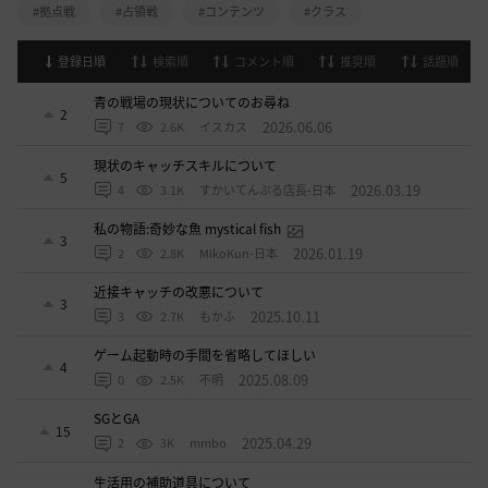
#拠点戦
#占領戦
#コンテンツ
#クラス
登録日順
検索順
コメント順
推奨順
話題順
青の戦場の現状についてのお尋ね
2
2026.06.06
7
2.6K
イスカス
現状のキャッチスキルについて
5
2026.03.19
4
3.1K
すかいてんぷる店長-日本
私の物語:奇妙な魚 mystical fish
3
2026.01.19
2
2.8K
MikoKun-日本
近接キャッチの改悪について
3
2025.10.11
3
2.7K
もかふ
ゲーム起動時の手間を省略してほしい
4
2025.08.09
0
2.5K
不明
SGとGA
15
2025.04.29
2
3K
mmbo
生活用の補助道具について