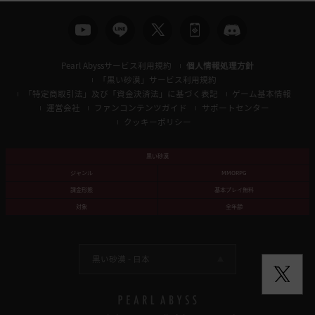
Pearl Abyssサービス利用規約
個人情報処理方針
「黒い砂漠」サービス利用規約
「特定商取引法」及び「資金決済法」に基づく表記
ゲーム基本情報
運営会社
ファンコンテンツガイド
サポートセンター
クッキーポリシー
黒い砂漠
ジャンル
MMORPG
課金形態
基本プレイ無料
対象
全年齢
黒い砂漠 -
日本