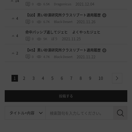
14
2021.12.04
0
6.5K
Dragonicus
【GD】黒い砂漠研究所クラスリブート適用履歴
4
2021.11.26
0
6.7K
Black Desert
命中パッシブ返してジェヒ よくやったジェヒ
4
2021.11.25
0
5K
ぽう
【HS】黒い砂漠研究所クラスリブート適用履歴
2
2021.11.22
0
4.7K
Black Desert
1
2
3
4
5
6
7
8
9
10
next
投稿する
検
索