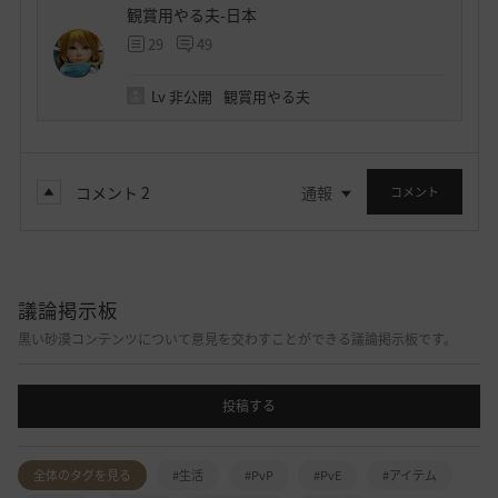
観賞用やる夫-日本
29
49
Lv
非公開
観賞用やる夫
コメント
2
通報
コメント
議論掲示板
黒い砂漠コンテンツについて意見を交わすことができる議論掲示板です。
投稿する
全体のタグを見る
#生活
#PvP
#PvE
#アイテム