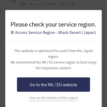
15
2025.03.28
0
3K
エンカ-日本
ソンカクシ7災について
1
2025.03.20
2
3.3K
たんくす-日本
Please check your service region.
アグリスの熱気の様なカプラス用の熱気も欲しい
0
Access Service Region : Black Desert (Japan)
2024.10.06
0
2.8K
不明
アタニスホタルはなぜ家門バッグに入れられないのか？
6
2024.07.17
3
3.2K
Lyzerica
This website is optimized for users from the Japan
闇の精霊の怒り200％のCTについて
region.
4
2024.06.17
1
3.2K
エンカ-日本
We recommend the NA / EU service region to best enjoy
the respective content.
スキルジャンプと空中攻撃スキルの設置案
0
2024.05.22
0
2.9K
不明
死亡ペナルティー減少のペット効果
Go to the NA / EU website
1
2024.04.28
2
3.4K
観賞用やる夫-日本
スカラーのキャッチの横範囲改善して！
Stay on the website of this region
0
2024.04.15
0
3.2K
どら蔵-日本