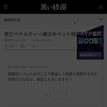
全
体
議論掲示板
死亡ペナルティー減少のペット効果
観賞用やる夫-日本
2024.04.28 19:52
3403
2
1
共有する
お
気
最近の修正日時 :
2024.04.28 19:52
に
入
複数同じペット出すことで重複して効果を発揮するのか
り
単体だけなのか、検証した方いますか？
1