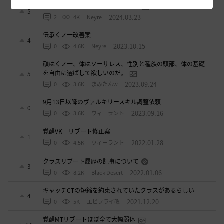
伝承コルセア改善案（ソラレ視点）
5
2024.03.23
2
4K
Neyre
伝承くノ一改善案
4
2023.10.15
0
4.6K
Neyre
顔はくノ一、体はソーサレス、性別と種族の頭部、体の基礎
を自由に選ばして欲しいのだ。
5
2023.09.24
0
3.6K
まみたんw
9月13日以降のヴァルキリースキル調整依頼
0
2023.09.16
0
3.6K
ウィーラント
覚醒VK リブート修正案
1
2022.01.28
0
4.5K
ウィーラント
クラスリブート履歴の記事について
3
2022.01.06
0
8.2K
Black Desert
キャッチCTの短縮を約束されていたクラスがあるらしい
4
2021.12.20
0
5K
エビフライ改
覚醒MTリブートほぼ全て大幅弱体