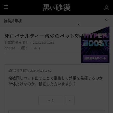
全
体
議論掲示板
死亡ペナルティー減少のペット効果
観賞用やる夫-日本
2024.04.28 19:52
3407
2
1
共有する
お
気
最近の修正日時 :
2024.04.28 19:52
に
入
複数同じペット出すことで重複して効果を発揮するのか
り
単体だけなのか、検証した方いますか？
1