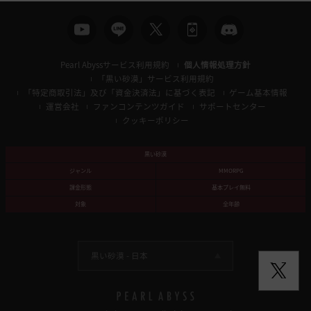
Pearl Abyssサービス利用規約
個人情報処理方針
「黒い砂漠」サービス利用規約
「特定商取引法」及び「資金決済法」に基づく表記
ゲーム基本情報
運営会社
ファンコンテンツガイド
サポートセンター
クッキーポリシー
黒い砂漠
ジャンル
MMORPG
課金形態
基本プレイ無料
対象
全年齢
黒い砂漠 -
日本