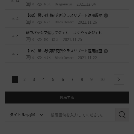
14
2021.12.04
0
6.5K
Dragonicus
【GD】黒い砂漠研究所クラスリブート適用履歴
4
2021.11.26
0
6.7K
Black Desert
命中パッシブ返してジェヒ よくやったジェヒ
4
2021.11.25
0
5K
ぽう
【HS】黒い砂漠研究所クラスリブート適用履歴
2
2021.11.22
0
4.7K
Black Desert
1
2
3
4
5
6
7
8
9
10
next
投稿する
検
索