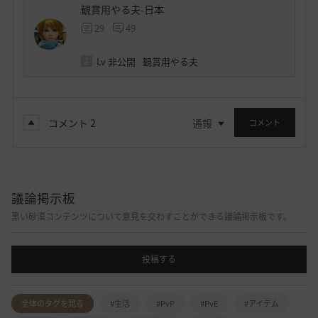
観賞用やる夫-日本
29
49
Lv
非公開
観賞用やる夫
コメント
2
通報
コメント
議論掲示板
黒い砂漠コンテンツについて意見を交わすことができる議論掲示板です。
投稿する
全体のタグを見る
#生活
#PvP
#PvE
#アイテム