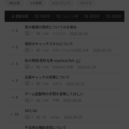
#拠点戦
#占領戦
#コンテンツ
#クラス
登録日順
検索順
コメント順
推奨順
話題順
青の戦場の現状についてのお尋ね
2
2026.06.06
7
2.6K
イスカス
現状のキャッチスキルについて
5
2026.03.19
4
3.1K
すかいてんぷる店長-日本
私の物語:奇妙な魚 mystical fish
3
2026.01.19
2
2.8K
MikoKun-日本
近接キャッチの改悪について
3
2025.10.11
3
2.8K
もかふ
ゲーム起動時の手間を省略してほしい
4
2025.08.09
0
2.5K
不明
SGとGA
15
2025.04.29
2
3K
mmbo
生活用の補助道具について