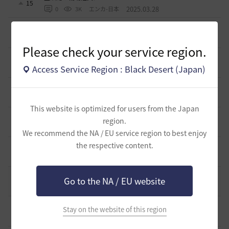
15
2025.03.28
0
3K
エンカ-日本
ソンカクシ7災について
1
2025.03.20
2
3.3K
たんくす-日本
Please check your service region.
アグリスの熱気の様なカプラス用の熱気も欲しい
0
Access Service Region : Black Desert (Japan)
2024.10.06
0
2.8K
不明
アタニスホタルはなぜ家門バッグに入れられないのか？
6
2024.07.17
3
3.2K
Lyzerica
This website is optimized for users from the Japan
闇の精霊の怒り200％のCTについて
region.
4
2024.06.17
1
3.2K
エンカ-日本
We recommend the NA / EU service region to best enjoy
the respective content.
スキルジャンプと空中攻撃スキルの設置案
0
2024.05.22
0
2.9K
不明
死亡ペナルティー減少のペット効果
Go to the NA / EU website
1
2024.04.28
2
3.4K
観賞用やる夫-日本
スカラーのキャッチの横範囲改善して！
Stay on the website of this region
0
2024.04.15
0
3.2K
どら蔵-日本