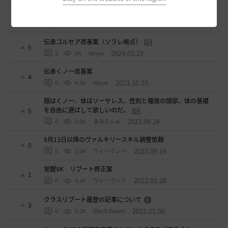
スカラーのキャッチの横範囲改善して！
0
2024.04.15
0
3.2K
どら蔵-日本
伝承コルセア改善案（ソラレ視点）
5
2024.03.23
2
4K
Neyre
伝承くノ一改善案
4
2023.10.15
0
4.6K
Neyre
顔はくノ一、体はソーサレス、性別と種族の頭部、体の基礎
を自由に選ばして欲しいのだ。
5
2023.09.24
0
3.6K
まみたんw
9月13日以降のヴァルキリースキル調整依頼
0
2023.09.16
0
3.6K
ウィーラント
覚醒VK リブート修正案
1
2022.01.28
0
4.4K
ウィーラント
クラスリブート履歴の記事について
3
2022.01.06
0
8.2K
Black Desert