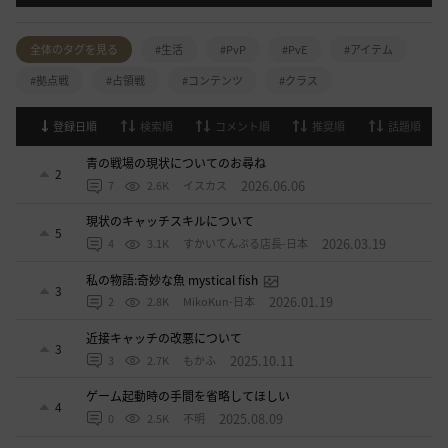
全体のタグを見る
#生活
#PvP
#PvE
#アイテム
#拠点戦
#占領戦
#コンテンツ
#クラス
登録日順
検索順
コメント順
推奨順
話題順
青の戦場の現状についてのお尋ね
2
2026.06.06
7
2.6K
イスカス
現状のキャッチスキルについて
5
2026.03.19
4
3.1K
すかいてんぷる店長-日本
私の物語:奇妙な魚 mystical fish
3
2026.01.19
2
2.8K
MikoKun-日本
近接キャッチの改悪について
3
2025.10.11
3
2.7K
もかふ
ゲーム起動時の手間を省略してほしい
4
2025.08.09
0
2.5K
不明