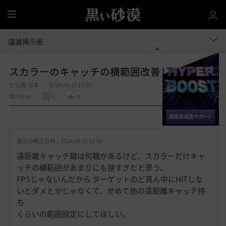
全
体
議論掲示板
スカラーのキャッチの横範囲改善して！
どら蔵-日本
2024.04.15 13:56
3216
0
0
共有する
お
気
最近の修正日時 :
2024.04.15 13:56
に
入
遠距離キャッチ職は何職かあるけど、スカラーだけキャ
り
ッチの横範囲があまりにも狭すぎだと思う。
FPSじゃないんだから ターゲットのど真ん中にHITしな
いとダメとかじゃなくて、せめて他の遠距離キャッチ持
ち
くらいの範囲設定にしてほしい。