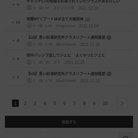
キャッチCTの短縮を約束されていたクラスがあるらしい
4
2021.12.20
0
5K
エビフライ改
覚醒MTリブートほぼ全て大幅弱体
14
2021.12.04
0
6.5K
Dragonicus
【GD】黒い砂漠研究所クラスリブート適用履歴
4
2021.11.26
0
6.7K
Black Desert
命中パッシブ返してジェヒ よくやったジェヒ
4
2021.11.25
0
5K
ぽう
【HS】黒い砂漠研究所クラスリブート適用履歴
2
2021.11.22
0
4.7K
Black Desert
1
2
3
4
5
6
7
8
9
10
next
投稿する