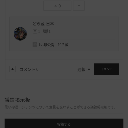
0
どら蔵-日本
1
1
Lv
非公開
どら蔵
コメント
0
通報
コメント
議論掲示板
黒い砂漠コンテンツについて意見を交わすことができる議論掲示板です。
投稿する