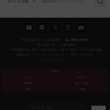
検
索
Pearl Abyssサービス利用規約
個人情報処理方針
「黒い砂漠」サービス利用規約
「特定商取引法」及び「資金決済法」に基づく表記
ゲーム基本情報
運営会社
ファンコンテンツガイド
サポートセンター
クッキーポリシー
黒い砂漠
ジャンル
MMORPG
課金形態
基本プレイ無料
対象
全年齢
黒い砂漠 -
日本