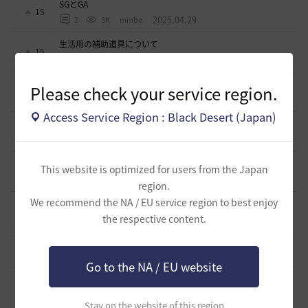
SGとGA
15
2025.04.29
2
3K
mmbo
生活用の補助道具について
15
2025.03.28
0
3K
エンカ-日本
ソンカクシ7災について
Please check your service region.
1
2025.03.20
2
3.3K
たんくす-日本
Access Service Region : Black Desert (Japan)
アグリスの熱気の様なカプラス用の熱気も欲しい
0
2024.10.06
0
2.8K
不明
アタニスホタルはなぜ家門バッグに入れられないのか？
This website is optimized for users from the Japan
6
2024.07.17
3
3.2K
Lyzerica
region.
We recommend the NA / EU service region to best enjoy
闇の精霊の怒り200％のCTについて
4
the respective content.
2024.06.17
1
3.2K
エンカ-日本
スキルジャンプと空中攻撃スキルの設置案
0
2024.05.22
0
2.9K
不明
Go to the NA / EU website
死亡ペナルティー減少のペット効果
1
2024.04.28
2
3.4K
観賞用やる夫-日本
Stay on the website of this region