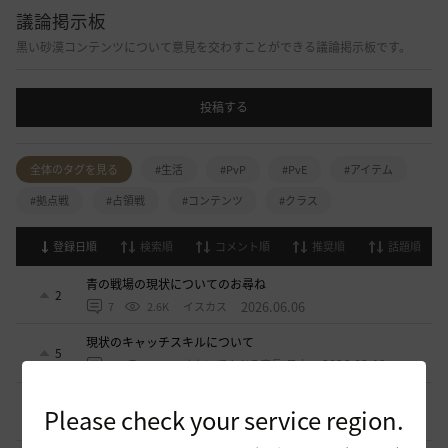
議論掲示板
黒い砂漠コンテンツについて意見を交わすことができる議論掲示板です。
投稿する
全体のタグを見る
#生活
#PvP
#PvE
#アイテム
#拠点戦
#占領戦
#コンテンツ
#クラス
登録日順
検索順
コメント順
推奨順
話題順
青の戦場の現状についてのお尋ね
2
2026.06.06
7
2.6K
イスカス
現状のキャッチスキルについて
5
2026.03.19
4
3.1K
すかいてんぷる店長-日本
私の物語:奇妙な魚 mystical fish
Please check your service region.
3
2026.01.19
2
2.8K
MikoKun-日本