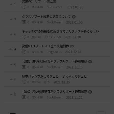
覚醒VK リブート修正案
1
2022.01.28
0
4.4K
ウィーラント
クラスリブート履歴の記事について
3
2022.01.06
0
8.2K
Black Desert
キャッチCTの短縮を約束されていたクラスがあるらしい
4
2021.12.20
0
5K
エビフライ改
覚醒MTリブートほぼ全て大幅弱体
14
2021.12.04
0
6.5K
Dragonicus
【GD】黒い砂漠研究所クラスリブート適用履歴
4
2021.11.26
0
6.7K
Black Desert
命中パッシブ返してジェヒ よくやったジェヒ
4
2021.11.25
0
5K
ぽう
【HS】黒い砂漠研究所クラスリブート適用履歴
2
2021.11.22
0
4.7K
Black Desert