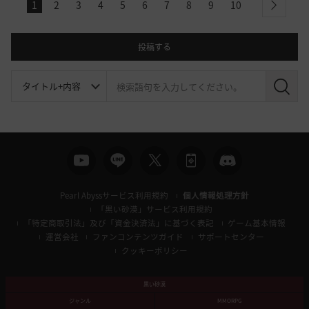
1
2
3
4
5
6
7
8
9
10
next
投稿する
検
索
Pearl Abyssサービス利用規約
個人情報処理方針
「黒い砂漠」サービス利用規約
「特定商取引法」及び「資金決済法」に基づく表記
ゲーム基本情報
運営会社
ファンコンテンツガイド
サポートセンター
クッキーポリシー
黒い砂漠
ジャンル
MMORPG