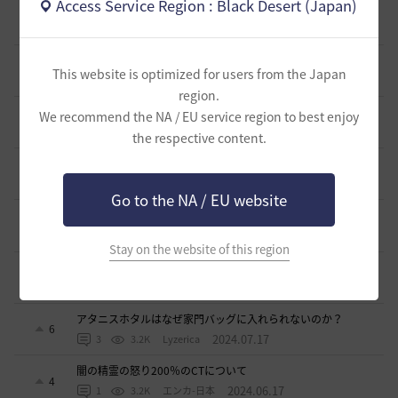
Access Service Region : Black Desert (Japan)
近接キャッチの改悪について
3
2025.10.11
3
2.7K
もかふ
ゲーム起動時の手間を省略してほしい
4
This website is optimized for users from the Japan
2025.08.09
0
2.4K
不明
region.
SGとGA
We recommend the NA / EU service region to best enjoy
15
2025.04.29
2
3K
mmbo
the respective content.
生活用の補助道具について
15
2025.03.28
0
3K
エンカ-日本
Go to the NA / EU website
ソンカクシ7災について
1
2025.03.20
2
3.3K
たんくす-日本
Stay on the website of this region
アグリスの熱気の様なカプラス用の熱気も欲しい
0
2024.10.06
0
2.8K
不明
アタニスホタルはなぜ家門バッグに入れられないのか？
6
2024.07.17
3
3.2K
Lyzerica
闇の精霊の怒り200％のCTについて
4
2024.06.17
1
3.2K
エンカ-日本