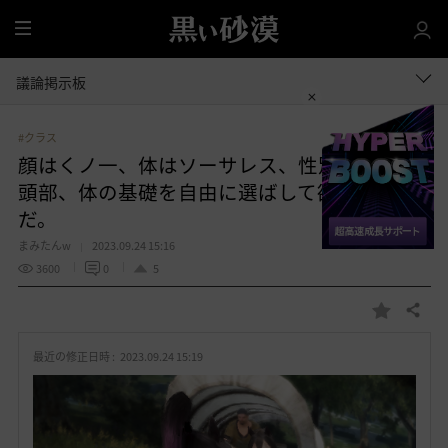
全
体
議論掲示板
#クラス
顔はくノ一、体はソーサレス、性別と種族の
頭部、体の基礎を自由に選ばして欲しいの
だ。
まみたんw
2023.09.24 15:16
3600
0
5
共有する
お
気
最近の修正日時 :
2023.09.24 15:19
に
入
り