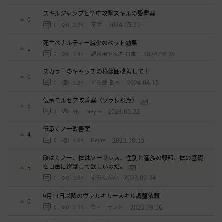
スキルジャンプと空中攻撃スキルの設置案
0
2024.05.22
0
2.9K
不明
死亡ペナルティー減少のペット効果
1
2024.04.28
2
3.4K
観賞用やる夫-日本
スカラーのキャッチの横範囲改善して！
0
2024.04.15
0
3.2K
どら蔵-日本
伝承コルセア改善案（ソラレ視点）
5
2024.03.23
2
4K
Neyre
伝承くノ一改善案
4
2023.10.15
0
4.6K
Neyre
顔はくノ一、体はソーサレス、性別と種族の頭部、体の基礎
を自由に選ばして欲しいのだ。
5
2023.09.24
0
3.6K
まみたんw
9月13日以降のヴァルキリースキル調整依頼
0
2023.09.16
0
3.5K
ウィーラント