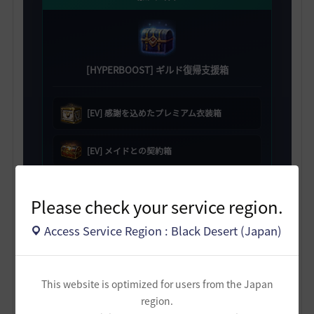
[HYPERBOOST] ギルド復帰支援箱
[EV] 感謝を込めたプレミアム衣装箱
[EV] メイドとの契約箱
[EV] スキル変更券選択箱 5個
Please check your service region.
職人の記憶 50個
Access Service Region : Black Desert (Japan)
2日目
This website is optimized for users from the Japan
region.