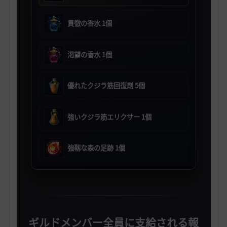
貫徹の香水 1個
渇望の香水 1個
優れたクジラ筋回復剤 5個
強いクジラ筋エリクサー 1個
強靱な森の足跡 1個
ギルドメンバー全員に支給される報