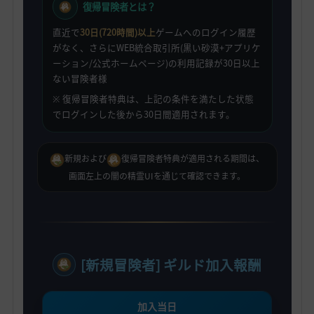
復帰冒険者とは？
直近で
30日(720時間)以上
ゲームへのログイン履歴
がなく、さらにWEB統合取引所(黒い砂漠+アプリケ
ーション/公式ホームページ)の利用記録が30日以上
ない冒険者様
※ 復帰冒険者特典は、上記の条件を満たした状態
でログインした後から30日間適用されます。
新規および
復帰冒険者特典が適用される期間は、
画面左上の闇の精霊UIを通じて確認できます。
[新規冒険者] ギルド加入報酬
加入当日