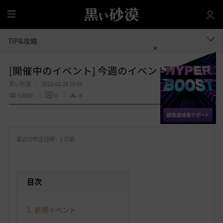
全
体
TIP&攻略
[開催中のイベント] 今週のイベントは？
黒い砂漠
2023.02.28 19:50
53089
0
8
共有する
お
気
最近の修正日時 :
2 日前
に
入
り
目次
1. 新規イベント