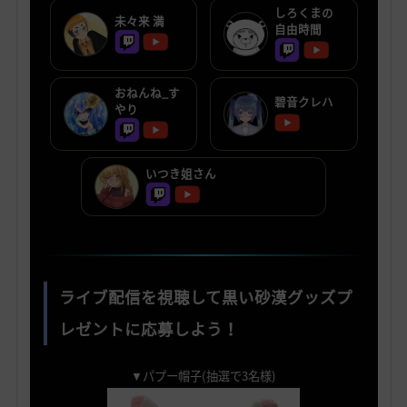
しろくまの
未々来 満
自由時間
おねんね_す
碧音クレハ
やり
いつき姐さん
ライブ配信を視聴して黒い砂漠グッズプ
レゼントに応募しよう！
▼パプー帽子(抽選で3名様)