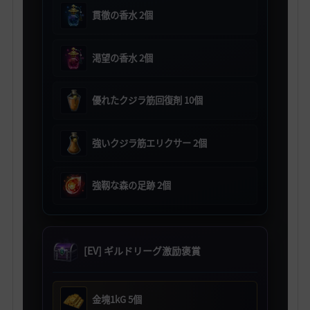
貫徹の香水 2個
渇望の香水 2個
優れたクジラ筋回復剤 10個
強いクジラ筋エリクサー 2個
強靱な森の足跡 2個
[EV] ギルドリーグ激励褒賞
金塊1kG 5個