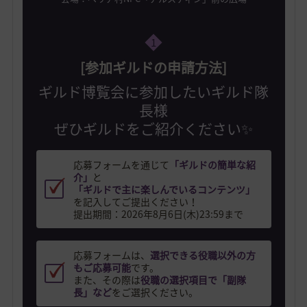
1
[参加ギルドの申請方法]
ギルド博覧会に参加したいギルド隊
長様
ぜひギルドをご紹介ください✨
応募フォームを通じて
「ギルドの簡単な紹
介」
と
「ギルドで主に楽しんでいるコンテンツ」
を記入してご提出ください！
提出期間：2026年8月6日(木)23:59まで
応募フォームは、
選択できる役職以外の方
もご応募可能
です。
また、その際は
役職の選択項目で「副隊
長」など
をご選択ください。