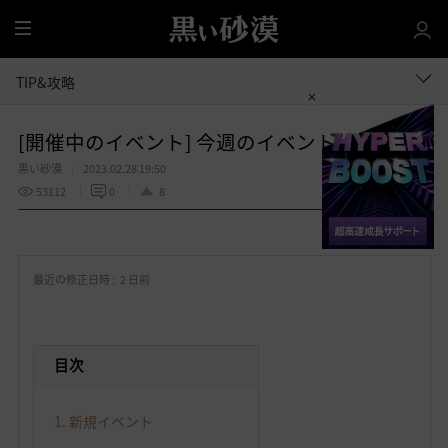
全
体
TIP&攻略
[開催中のイベント] 今週のイベントは？
黒い砂漠
2023.02.28 19:50
53112
0
8
共有する
お
気
最近の修正日時 :
2 日前
に
入
り
目次
1. 新規イベント