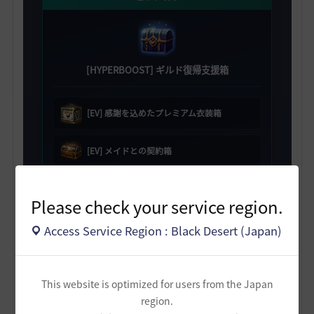
[HYPERBOOST] ギルド復帰支援箱
[EV] 感謝を込めたプレミアム衣装箱
[EV] メイドとの契約箱
[EV] スキル変更券選択箱 5個
Please check your service region.
職人の記憶 50個
Access Service Region : Black Desert (Japan)
2日目
This website is optimized for users from the Japan
region.