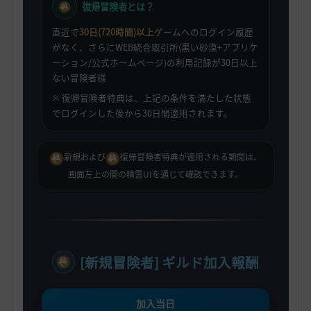
復帰冒険者とは？
直近で
30日(720時間)以上
ゲームへのログイン履歴
がなく、さらにWEB統合取引所(黒い砂漠+アプリケ
ーション/公式ホームページ)の利用記録が30日以上
ない冒険者様
※ 復帰冒険者特典は、上記の条件を満たした状態
でログインした後から30日間適用されます。
新規および
復帰冒険者特典が適用される期間は、
画面左上の闇の精霊UIを通じて確認できます。
[新規冒険者] ギルド加入報酬
加入当日