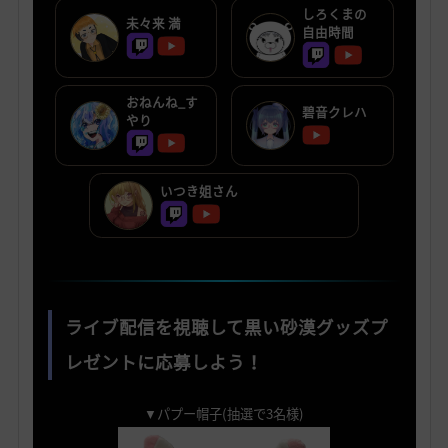
しろくまの
未々来 満
自由時間
おねんね_す
碧音クレハ
やり
いつき姐さん
ライブ配信を視聴して黒い砂漠グッズプ
レゼントに応募しよう！
▼パプー帽子(抽選で3名様)