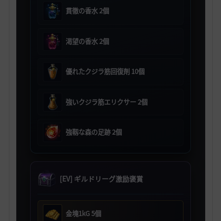
貫徹の香水 2個
渇望の香水 2個
優れたクジラ筋回復剤 10個
強いクジラ筋エリクサー 2個
強靱な森の足跡 2個
[EV] ギルドリーグ激励褒賞
金塊1kG 5個