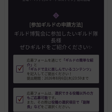
1
[参加ギルドの申請方法]
ギルド博覧会に参加したいギルド隊
長様
ぜひギルドをご紹介ください✨
応募フォームを通じて
「ギルドの簡単な紹
介」
と
「ギルドで主に楽しんでいるコンテンツ」
を記入してご提出ください！
提出期間：2026年8月6日(木)23:59まで
応募フォームは、
選択できる役職以外の方
もご応募可能
です。
また、その際は
役職の選択項目で「副隊
長」など
をご選択ください。