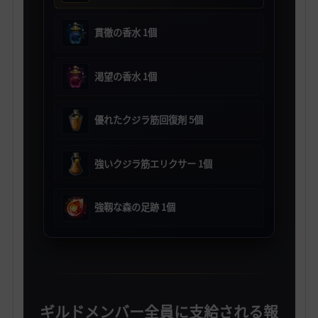
貫徹の香水 1個
渇望の香水 1個
優れたクジラ筋回復剤 5個
強いクジラ筋エリクサー 1個
強靱な森の足跡 1個
ギルドメンバー全員に支給される報