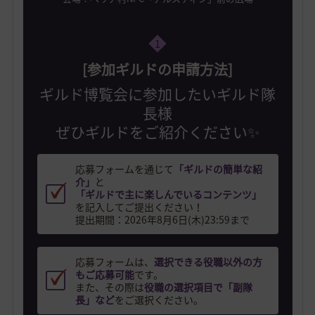
1
[参加ギルドの申請方法]
ギルド博覧会に参加したいギルド隊
長様
ぜひギルドをご紹介ください✨
応募フォームを通じて
「ギルドの簡単な紹
介」
と
「ギルドで主に楽しんでいるコンテンツ」
を記入してご提出ください！
提出期間：2026年8月6日(木)23:59まで
応募フォームは、
選択できる役職以外の方
もご応募可能
です。
また、その際は
役職の選択項目で「副隊
長」など
をご選択ください。