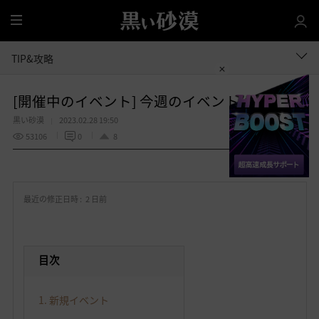
全
体
TIP&攻略
[開催中のイベント] 今週のイベントは？
黒い砂漠
2023.02.28 19:50
53106
0
8
共有する
お
気
最近の修正日時 :
2 日前
に
入
り
目次
1. 新規イベント