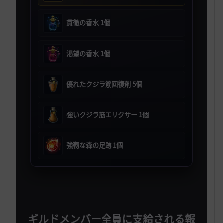
貫徹の香水 1個
渇望の香水 1個
優れたクジラ筋回復剤 5個
強いクジラ筋エリクサー 1個
強靱な森の足跡 1個
ギルドメンバー全員に支給される報