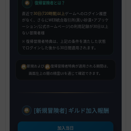
復帰冒険者とは？
直近で
30日(720時間)以上
ゲームへのログイン履歴
がなく、さらにWEB統合取引所(黒い砂漠+アプリケ
ーション/公式ホームページ)の利用記録が30日以上
ない冒険者様
※ 復帰冒険者特典は、上記の条件を満たした状態
でログインした後から30日間適用されます。
新規および
復帰冒険者特典が適用される期間は、
画面左上の闇の精霊UIを通じて確認できます。
[新規冒険者] ギルド加入報酬
加入当日