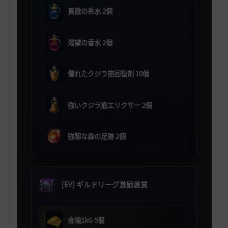
貫徹の香水 2個
渇望の香水 2個
優れたクジラ筋回復剤 10個
強いクジラ筋エリクサー 2個
強靱な森の足跡 2個
[EV] ギルドリーグ激励褒賞
金塊1kG 5個