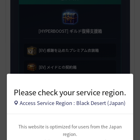
[HYPERBOOST] ギルド復帰支援箱
[EV] 感謝を込めたプレミアム衣装箱
[EV] メイドとの契約箱
[EV] スキル変更券選択箱 5個
Please check your service region.
職人の記憶 50個
Access Service Region : Black Desert (Japan)
2日目
This website is optimized for users from the Japan
region.