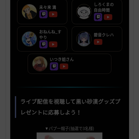
しろくまの
未々来 満
自由時間
おねんね_す
碧音クレハ
やり
いつき姐さん
ライブ配信を視聴して黒い砂漠グッズプ
レゼントに応募しよう！
▼パプー帽子(抽選で3名様)