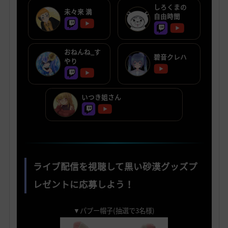
しろくまの
未々来 満
自由時間
おねんね_す
碧音クレハ
やり
いつき姐さん
ライブ配信を視聴して黒い砂漠グッズプ
レゼントに応募しよう！
▼パプー帽子(抽選で3名様)