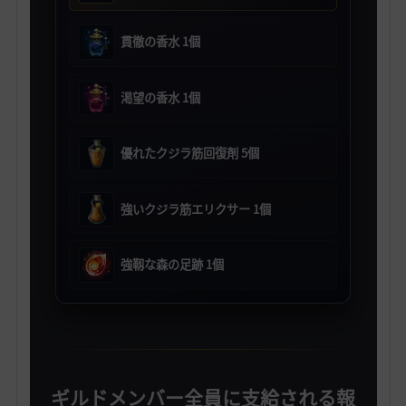
貫徹の香水 1個
渇望の香水 1個
優れたクジラ筋回復剤 5個
強いクジラ筋エリクサー 1個
強靱な森の足跡 1個
ギルドメンバー全員に支給される報