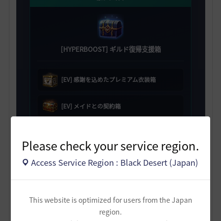
[HYPERBOOST] ギルド復帰支援箱
[EV] 感謝を込めたプレミアム衣装箱
[EV] メイドとの契約箱
[EV] スキル変更券選択箱 5個
Please check your service region.
職人の記憶 50個
Access Service Region : Black Desert (Japan)
2日目
This website is optimized for users from the Japan
region.