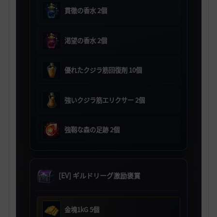
貫徹の香水 2個
渇望の香水 2個
優れたクジラ筋回復剤 10個
強いクジラ筋エリクサー 2個
強靱な森の足跡 2個
[EV] ギルドリーグ激励褒賞
金塊1kG 5個