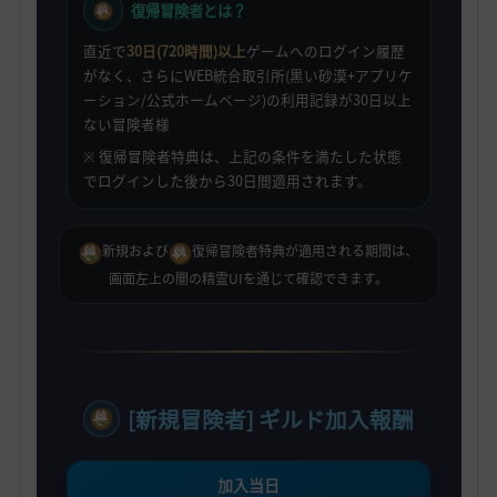
復帰冒険者とは？
直近で
30日(720時間)以上
ゲームへのログイン履歴
がなく、さらにWEB統合取引所(黒い砂漠+アプリケ
ーション/公式ホームページ)の利用記録が30日以上
ない冒険者様
※ 復帰冒険者特典は、上記の条件を満たした状態
でログインした後から30日間適用されます。
新規および
復帰冒険者特典が適用される期間は、
画面左上の闇の精霊UIを通じて確認できます。
[新規冒険者] ギルド加入報酬
加入当日