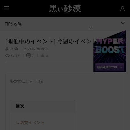
全
体
TIP&攻略
[開催中のイベント] 今週のイベントは？
黒い砂漠
2023.02.28 19:50
53113
0
8
共有する
お
気
最近の修正日時 :
3 日前
に
入
り
目次
1. 新規イベント