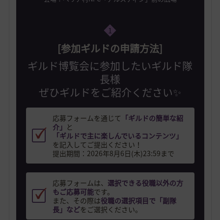
1
[参加ギルドの申請方法]
ギルド博覧会に参加したいギルド隊
長様
ぜひギルドをご紹介ください✨
応募フォームを通じて
「ギルドの簡単な紹
介」
と
「ギルドで主に楽しんでいるコンテンツ」
を記入してご提出ください！
提出期間：2026年8月6日(木)23:59まで
応募フォームは、
選択できる役職以外の方
もご応募可能
です。
また、その際は
役職の選択項目で「副隊
長」など
をご選択ください。