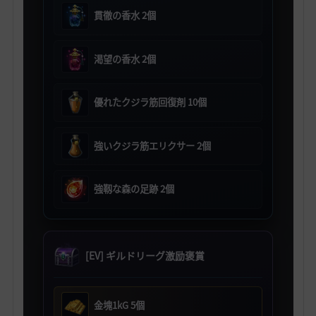
貫徹の香水 2個
渇望の香水 2個
優れたクジラ筋回復剤 10個
強いクジラ筋エリクサー 2個
強靱な森の足跡 2個
[EV] ギルドリーグ激励褒賞
金塊1kG 5個