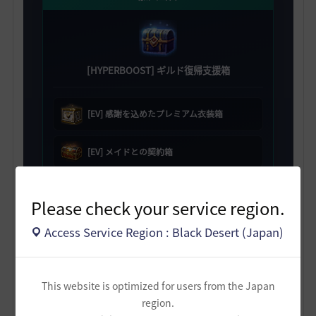
[HYPERBOOST] ギルド復帰支援箱
[EV] 感謝を込めたプレミアム衣装箱
[EV] メイドとの契約箱
[EV] スキル変更券選択箱 5個
Please check your service region.
職人の記憶 50個
Access Service Region : Black Desert (Japan)
2日目
This website is optimized for users from the Japan
region.