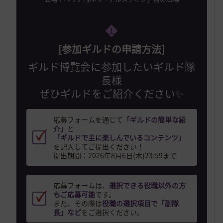
1
[参加ギルドの申請方法]
ギルド博覧会に参加したいギルド隊
長様
ぜひギルドをご紹介ください✨
応募フォームを通じて
「ギルドの簡単な紹
介」
と
「ギルドで主に楽しんでいるコンテンツ」
を記入してご提出ください！
提出期間：2026年8月6日(木)23:59まで
応募フォームは、
選択できる役職以外の方
もご応募可能
です。
また、その際は
役職の選択項目で「副隊
長」など
をご選択ください。