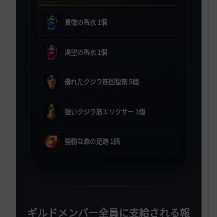
貫徹の香水 1個
渇望の香水 1個
優れたクジラ筋回復剤 5個
強いクジラ筋エリクサー 1個
強靱な森の足跡 1個
ギルドメンバー全員に支給される報