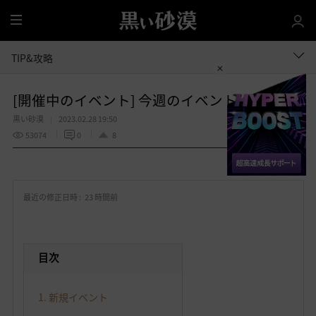
全
体
TIP&攻略
[開催中のイベント] 今週のイベントは？
黒い砂漠
2023.02.28 19:50
53074
0
8
共有する
お
気
最近の修正日時 :
23 時間前
に
入
り
目次
1. 新規イベント