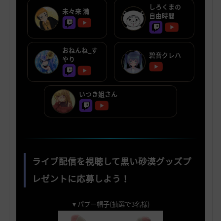
しろくまの
未々来 満
自由時間
おねんね_す
碧音クレハ
やり
いつき姐さん
ライブ配信を視聴して黒い砂漠グッズプ
レゼントに応募しよう！
▼パプー帽子(抽選で3名様)