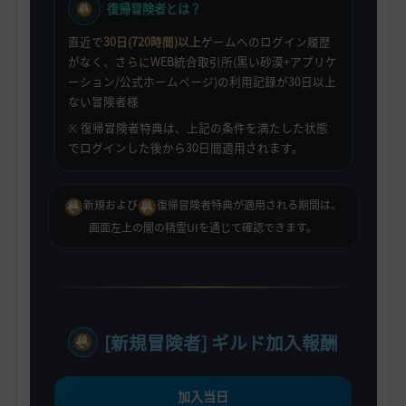
復帰冒険者とは？
直近で
30日(720時間)以上
ゲームへのログイン履歴
がなく、さらにWEB統合取引所(黒い砂漠+アプリケ
ーション/公式ホームページ)の利用記録が30日以上
ない冒険者様
※ 復帰冒険者特典は、上記の条件を満たした状態
でログインした後から30日間適用されます。
新規および
復帰冒険者特典が適用される期間は、
画面左上の闇の精霊UIを通じて確認できます。
[新規冒険者] ギルド加入報酬
加入当日