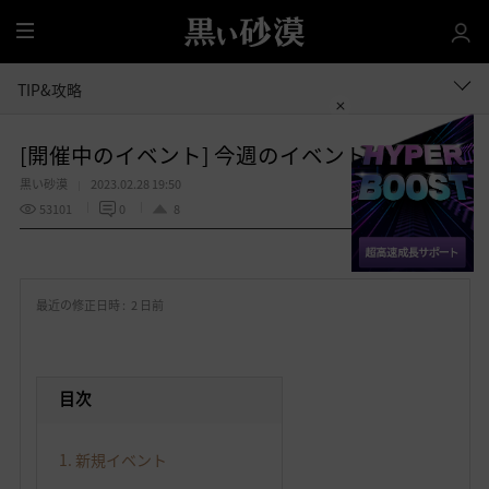
全
体
TIP&攻略
[開催中のイベント] 今週のイベントは？
黒い砂漠
2023.02.28 19:50
53101
0
8
共有する
お
気
最近の修正日時 :
2 日前
に
入
り
目次
1. 新規イベント