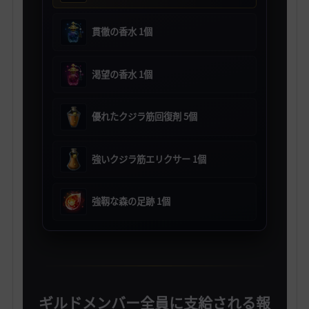
貫徹の香水 1個
渇望の香水 1個
優れたクジラ筋回復剤 5個
強いクジラ筋エリクサー 1個
強靱な森の足跡 1個
ギルドメンバー全員に支給される報