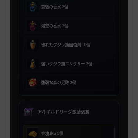
貫徹の香水 2個
渇望の香水 2個
優れたクジラ筋回復剤 10個
強いクジラ筋エリクサー 2個
強靱な森の足跡 2個
[EV] ギルドリーグ激励褒賞
金塊1kG 5個