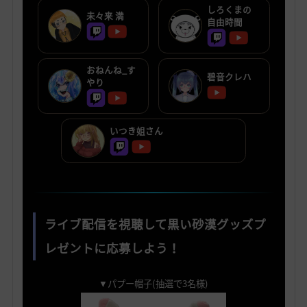
しろくまの
未々来 満
自由時間
おねんね_す
碧音クレハ
やり
いつき姐さん
ライブ配信を視聴して黒い砂漠グッズプ
レゼントに応募しよう！
▼パプー帽子(抽選で3名様)