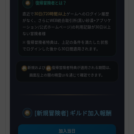
復帰冒険者とは？
直近で
30日(720時間)以上
ゲームへのログイン履歴
がなく、さらにWEB統合取引所(黒い砂漠+アプリケ
ーション/公式ホームページ)の利用記録が30日以上
ない冒険者様
※ 復帰冒険者特典は、上記の条件を満たした状態
でログインした後から30日間適用されます。
新規および
復帰冒険者特典が適用される期間は、
画面左上の闇の精霊UIを通じて確認できます。
[新規冒険者] ギルド加入報酬
加入当日