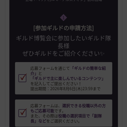
1
[参加ギルドの申請方法]
ギルド博覧会に参加したいギルド隊
長様
ぜひギルドをご紹介ください✨
応募フォームを通じて
「ギルドの簡単な紹
介」
と
「ギルドで主に楽しんでいるコンテンツ」
を記入してご提出ください！
提出期間：2026年8月6日(木)23:59まで
応募フォームは、
選択できる役職以外の方
もご応募可能
です。
また、その際は
役職の選択項目で「副隊
長」など
をご選択ください。