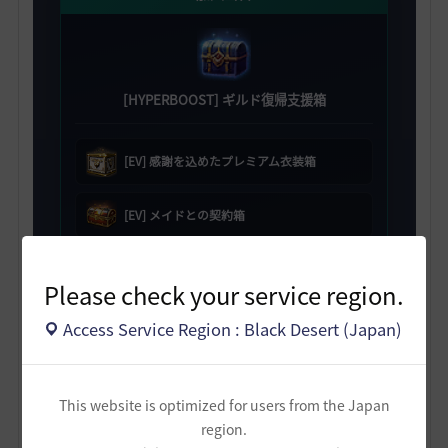
[HYPERBOOST] ギルド復帰支援箱
[EV] 感謝を込めたプレミアム衣装箱
[EV] メイドとの契約箱
[EV] スキル変更券選択箱 5個
Please check your service region.
職人の記憶 50個
Access Service Region : Black Desert (Japan)
2日目
This website is optimized for users from the Japan
region.