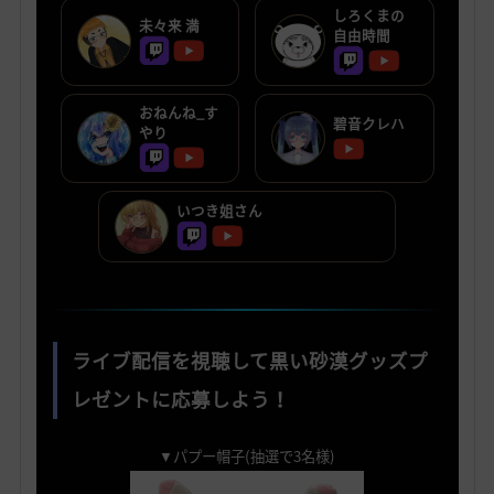
しろくまの
未々来 満
自由時間
おねんね_す
碧音クレハ
やり
いつき姐さん
ライブ配信を視聴して黒い砂漠グッズプ
レゼントに応募しよう！
▼パプー帽子(抽選で3名様)