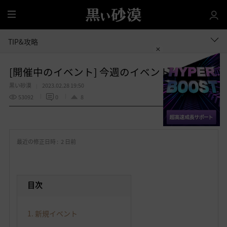
全
体
TIP&攻略
[開催中のイベント] 今週のイベントは？
黒い砂漠
2023.02.28 19:50
53092
0
8
共有する
お
気
最近の修正日時 :
2 日前
に
入
り
目次
1. 新規イベント