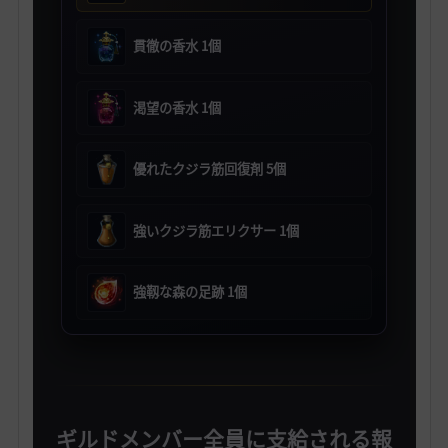
貫徹の香水 1個
渇望の香水 1個
優れたクジラ筋回復剤 5個
強いクジラ筋エリクサー 1個
強靱な森の足跡 1個
ギルドメンバー全員に支給される報