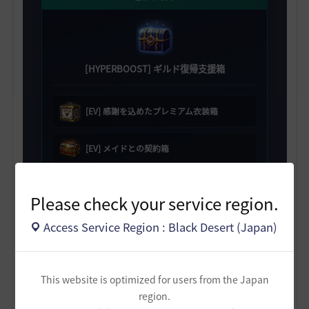
[HYPERBOOST] ギルド復帰支援箱
[EV] 感謝を込めたプレミアム衣装箱
[EV] メイドとの契約箱
[EV] スキル変更券選択箱 5個
Please check your service region.
職人の記憶 50個
Access Service Region : Black Desert (Japan)
2日目
This website is optimized for users from the Japan
region.