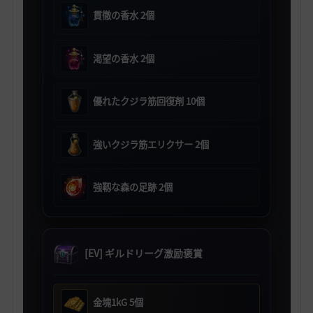
貫徹の香水 2個
渇望の香水 2個
優れたクジラ筋回復剤 10個
強いクジラ筋エリクサー 2個
強靱な森の足跡 2個
[EV] ギルドリーグ激励褒賞
金塊1kG 5個