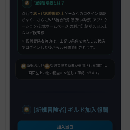
復帰冒険者とは？
直近で
30日(720時間)以上
ゲームへのログイン履歴
がなく、さらにWEB統合取引所(黒い砂漠+アプリケ
ーション/公式ホームページ)の利用記録が30日以上
ない冒険者様
※ 復帰冒険者特典は、上記の条件を満たした状態
でログインした後から30日間適用されます。
新規および
復帰冒険者特典が適用される期間は、
画面左上の闇の精霊UIを通じて確認できます。
[新規冒険者] ギルド加入報酬
加入当日