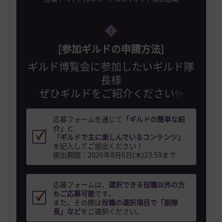
1
[参加ギルドの申請方法]
ギルド博覧会に参加したいギルド隊
長様
ぜひギルドをご紹介ください✨
応募フォームを通じて
「ギルドの簡単な紹
介」
と
「ギルドで主に楽しんでいるコンテンツ」
を記入してご提出ください！
提出期間：2026年8月6日(木)23:59まで
応募フォームは、
選択できる役職以外の方
もご応募可能
です。
また、その際は
役職の選択項目で「副隊
長」など
をご選択ください。