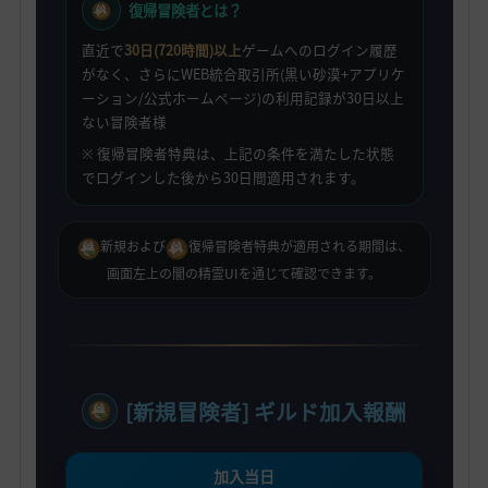
復帰冒険者とは？
直近で
30日(720時間)以上
ゲームへのログイン履歴
がなく、さらにWEB統合取引所(黒い砂漠+アプリケ
ーション/公式ホームページ)の利用記録が30日以上
ない冒険者様
※ 復帰冒険者特典は、上記の条件を満たした状態
でログインした後から30日間適用されます。
新規および
復帰冒険者特典が適用される期間は、
画面左上の闇の精霊UIを通じて確認できます。
[新規冒険者] ギルド加入報酬
加入当日