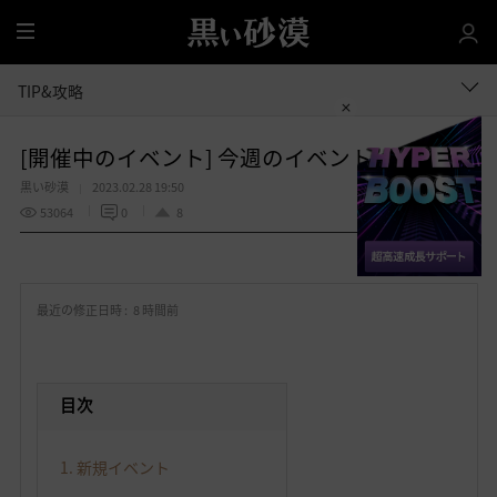
全
体
TIP&攻略
[開催中のイベント] 今週のイベントは？
黒い砂漠
2023.02.28 19:50
53064
0
8
共有する
お
気
最近の修正日時 :
8 時間前
に
入
り
目次
1. 新規イベント