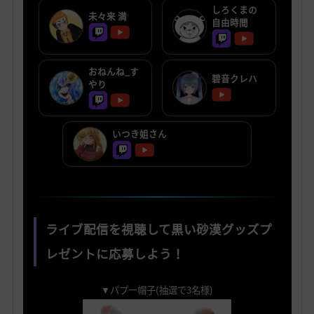
しろくまの
未々来 満
自由時間
おねんね_す
碧音クレハ
やり
いつき姐さん
ライブ配信を視聴して黒い砂漠グッズプ
レゼントに応募しよう！
▼パプー帽子(抽選で3名様)