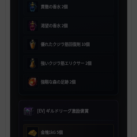
貫徹の香水 2個
渇望の香水 2個
優れたクジラ筋回復剤 10個
強いクジラ筋エリクサー 2個
強靱な森の足跡 2個
[EV] ギルドリーグ激励褒賞
金塊1kG 5個