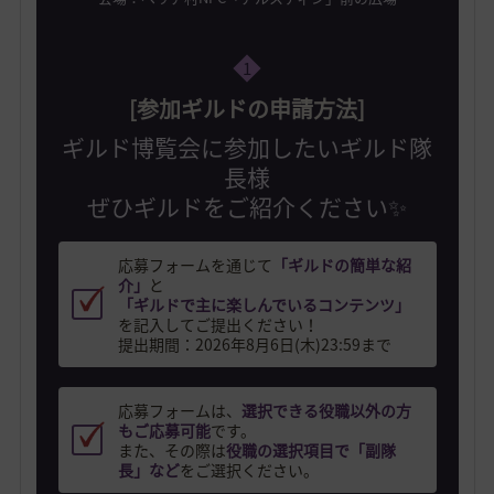
1
[参加ギルドの申請方法]
ギルド博覧会に参加したいギルド隊
長様
ぜひギルドをご紹介ください✨
応募フォームを通じて
「ギルドの簡単な紹
介」
と
「ギルドで主に楽しんでいるコンテンツ」
を記入してご提出ください！
提出期間：2026年8月6日(木)23:59まで
応募フォームは、
選択できる役職以外の方
もご応募可能
です。
また、その際は
役職の選択項目で「副隊
長」など
をご選択ください。