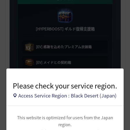
[HYPERBOOST] ギルド復帰支援箱
[EV] 感謝を込めたプレミアム衣装箱
[EV] メイドとの契約箱
[EV] スキル変更券選択箱 5個
Please check your service region.
職人の記憶 50個
Access Service Region : Black Desert (Japan)
2日目
This website is optimized for users from the Japan
region.