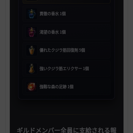
貫徹の香水 1個
渇望の香水 1個
優れたクジラ筋回復剤 5個
強いクジラ筋エリクサー 1個
強靱な森の足跡 1個
ギルドメンバー全員に支給される報