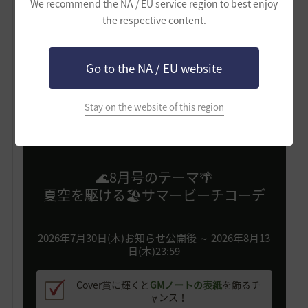
We recommend the NA / EU service region to best enjoy
the respective content.
月刊SABAKU！
ファッションモデルに挑戦！
Go to the NA / EU website
～8月号～
Stay on the website of this region
🌊8月号のテーマ🌴
夏空を駆ける🏖️サマービーチコーデ
2026年7月30日(木)お知らせ公開後 ～ 2026年8月13
日(木)23:59
Cover賞に輝くと
GMノートの表紙
を飾るチ
ャンス！