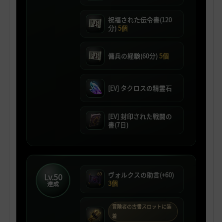
祝福された伝令書(120
分)
5個
傭兵の経験(60分)
5個
[EV] タクロスの精霊石
[EV] 封印された戦闘の
書(7日)
ヴォルクスの助言(+60)
Lv.50
3個
達成
冒険者の古書スロットに装
着