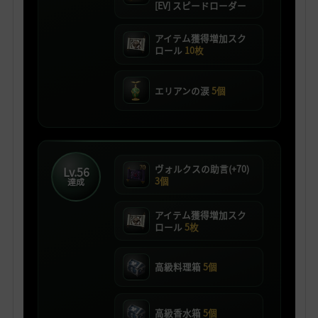
[EV] スピードローダー
アイテム獲得増加スク
ロール
10枚
エリアンの涙
5個
ヴォルクスの助言(+70)
Lv.56
3個
達成
アイテム獲得増加スク
ロール
5枚
高級料理箱
5個
高級香水箱
5個