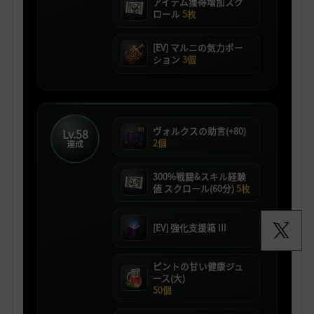
アイテム獲得増加スク
ロール
5枚
[EV] マルニの気力ポー
ション
3個
ヴォルクスの助言(+80)
Lv.58
2個
達成
300%戦闘&スキル経験
値 スクロール(60分)
5枚
[EV] 強化支援箱 III
ピントの甘い健康ジュ
ース(大)
50個