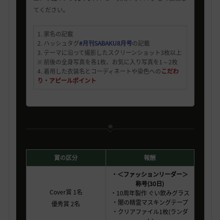
てください。
1. 家名の記載
2. ハッシュタグ
#月刊SABAKU8月号
の記載
3. テーマに沿って撮影したスクリーンショット3枚以上
※ 前後の全身写真を各1枚、お気に入り写真を1～2枚
4. 着用した衣装名とコーディネートや染色への
こだわ
り・アピールポイント
賞の区分
報酬
・＜ファッションリーダー＞
称号(30日)
Cover賞 1名
・10周年製作 ぐい飲みグラス
・闇の精霊マスキングテープ
優秀賞 2名
・クリアファイル1枚(ランダ