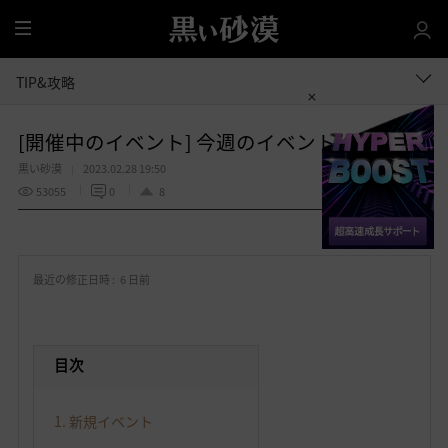
全
体
TIP&攻略
[開催中のイベント] 今週のイベントは？
黒い砂漠
2023.02.28 19:50
53055
0
8
共有する
お
気
最近の修正日時 :
6 日前
に
入
り
目次
1. 新規イベント