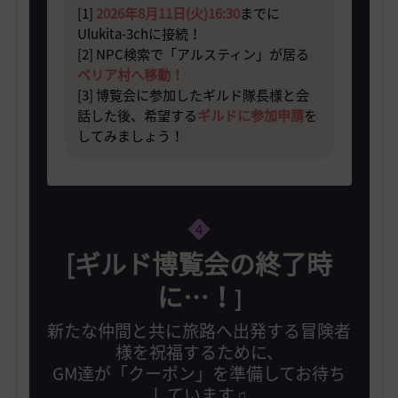
[1]
2026年8月11日(火)16:30
までに
Ulukita-3chに接続！
[2] NPC検索で「アルスティン」が
居る
べリア村へ移動！
[3
] 博覧会に参加したギルド隊長様と会
話した後、
希望する
ギルドに参加申請
を
してみましょう！
4
[ギルド博覧会の終了時
に…！
]
新たな仲間と共に旅路へ出発する冒険者
様を祝福するために、
GM達が「クーポン」を準備してお待ち
しています♫