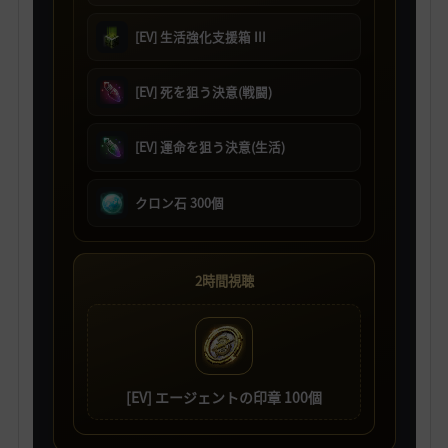
[EV] 生活強化支援箱 III
[EV] 死を狙う決意(戦闘)
[EV] 運命を狙う決意(生活)
クロン石 300個
2時間視聴
[EV] エージェントの印章 100個