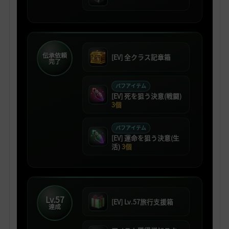
伝承依頼
[EV] 全クラス記章箱
完了
バフアイテム
[EV] 死を狙う決意(戦闘)
3個
バフアイテム
[EV] 運命を狙う決意(生
活)
3個
Lv.57
[EV] Lv.57旅行支援箱
達成