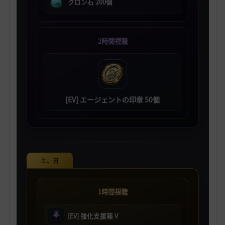
クロン石 200個
2時間視聴
[EV] エージェントの印章 50個
土、日
1時間視聴
[EV] 強化支援箱 V