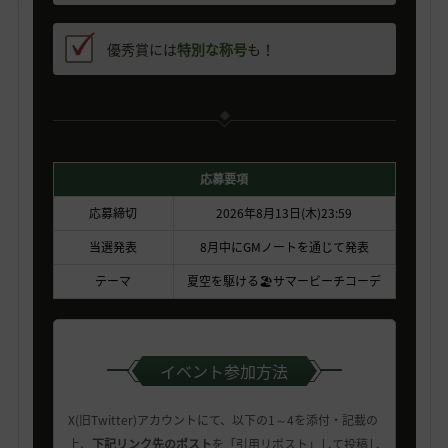
優秀賞には
特別な称号
も！
応募要項
応募締切
2026年8月13日(木)23:59
当選発表
8月中にGMノートを通じて発表
テーマ
夏空を駆ける🏖️サマービーチコーデ
イベント参加方法
X(旧Twitter)アカウントにて、以下の1～4を添付・記載の
上、
下記リンク先のポスト
を「引用リポスト」して投稿し