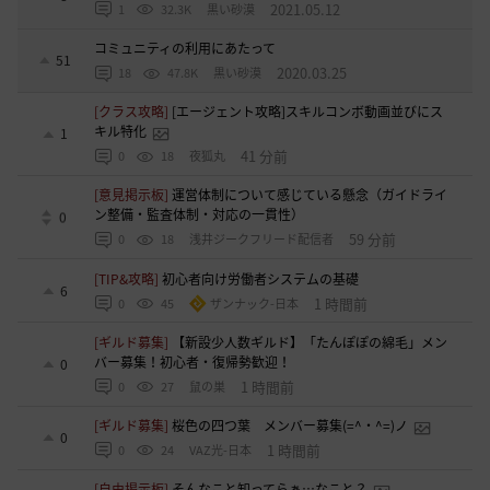
2021.05.12
1
32.3K
黒い砂漠
コミュニティの利用にあたって
51
2020.03.25
18
47.8K
黒い砂漠
[クラス攻略]
[エージェント攻略]スキルコンボ動画並びにス
キル特化
1
41 分前
0
18
夜狐丸
[意見掲示板]
運営体制について感じている懸念（ガイドライ
ン整備・監査体制・対応の一貫性）
0
59 分前
0
18
浅井ジークフリード配信者
[TIP&攻略]
初心者向け労働者システムの基礎
6
1 時間前
0
45
ザンナック-日本
[ギルド募集]
【新設少人数ギルド】「たんぽぽの綿毛」メン
バー募集！初心者・復帰勢歓迎！
0
1 時間前
0
27
鼠の巣
[ギルド募集]
桜色の四つ葉 メンバー募集(=^・^=)ノ
0
1 時間前
0
24
VAZ光-日本
[自由掲示板]
そんなこと知ってらぁ…なこと？