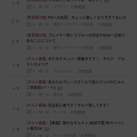
0
1 時間前
0
46
ノウワン
[意見掲示板]
PKへの処罰、ちょっと厳しくなりすぎてないか
0
1 時間前
0
32
浅井ジークフリード配信者
[意見掲示板]
プレイヤー間トラブルへの対応がBAN一辺倒で
あることについて
0
2 時間前
0
45
浅井ジークフリード配信者
[ギルド募集]
まだまだメンバー募集中です！ ギルド アル
ストロメリア
0
3 時間前
0
52
フォンバルト
[ギルド募集]
あなたのプレースタイルで遊んでﾆｬﾝｺ💛にゃん
こ倶楽部(=^・^=)
0
3 時間前
0
43
ぱるる
[ギルド募集]
完全初心者です！ギルド探してます！
1
4 時間前
1
68
けーとら
[ギルド募集]
【華嵐】静かなギルチャ/挨拶不要/時々イベン
ト無言OK
0
4 時間前
0
52
リーシアR-日本