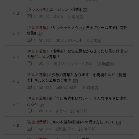
[クラス攻略]
[エージェント攻略]
2
5 時間前
0
70
まそん
[ギルド募集]
「サンセットノヴァ」自由にゲームする仲間を
募集‼️
2
8 時間前
4
100
GDまっきぃ-日本
[ギルド募集]
〈浅井軍〉配信を見ながらまったり黒い砂漠 少
人数ギルメン募集！
1
10 時間前
0
97
浅井ジークフリード-日本
[ギルド募集]
※少数の募集となります 小規模ギルド【待機
中】ギルメン募集のご案内
1
18 時間前
0
144
saltNaCl-日本
[ギルド募集]
🌸「今日も誰もいない…」そんなギルドに疲れ
た方へ
1
18 時間前
0
181
まそん
[自由掲示板]
ミルの木遺跡(狩場)への行き方について
0
20 時間前
0
190
威璃亜-日本