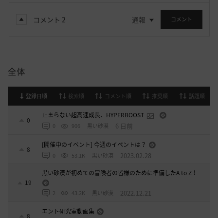
コメント
2
通報
コメント
全体
登録日順
検索順
コメント順
推奨順
話題順
止まらない超高速成長、HYPERBOOST
0
6 日前
0
906
黒い砂漠
[開催中のイベント] 今週のイベントは？
8
2023.02.28
0
53.1K
黒い砂漠
黒い砂漠が初めての冒険者の皆様のために準備したA to Z！
19
2022.12.21
2
43.2K
黒い砂漠
エント研究室動画集
8