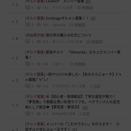
[ギルド募集]
LevelUP メンバー募集
1
20 時間前
0
142
ドゥジュ-日本
[ギルド募集]
Ermitageギルメン募集！！
1
21 時間前
0
155
swordEX
[自由掲示板]
取引所の購入の仕方について
0
22 時間前
2
219
歩くマシュマロ-日本
[ギルド募集]
新設ギルド 「Shmurda」立ち上げメンバー募
集！
1
23 時間前
0
168
いなドン
[ギルド募集]
~各PTｺﾝﾃﾝﾂも楽しむ~【あせろらじゅーす】ｷﾞﾙ
ﾒﾝ募集(ﾟ∀ﾟ)ノ
1
1 日前
0
172
アセロラオニオン-日本
[ギルド募集]
🌸【初心者・復帰歓迎】丁寧な運営が魅力！
「夢見隊」で素敵な黒い砂漠ライフを。ベテランさんも定住
1
地として歓迎💖【夢見草・夢見月】
1 日前
0
173
PinkyURO-日本
[ギルド募集]
メンバーの「これやりたい」を叶えます！ 小
型ギルドゆにぶぇーるです！
1