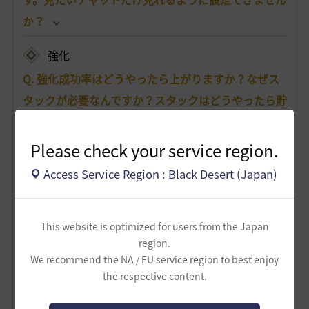
か？
強化
Q. 強化成功率はどうやったら上がりますか？なぜス
タックが必要なんですか？スタックはどうやったら貯
まりますか？
Please check your service region.
Q. 「始まりのブラックストーン」が余ってしまいま
Access Service Region : Black Desert (Japan)
した。何か使い道はありませんか？もしくは売るこ
とはできますか？
This website is optimized for users from the Japan
Q. 強化や狩りをしていたら、装備の耐久度が0になっ
region.
てしまいました。耐久度は、どこで修理/復旧できま
We recommend the NA / EU service region to best enjoy
すか？また、装備ごとに必要な材料があれば知りた
the respective content.
いです。