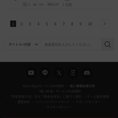
1 日前
0
384
酒飲み共
1
2
3
4
5
6
7
8
9
10
next
検
索
Pearl Abyssサービス利用規約
個人情報処理方針
「黒い砂漠」サービス利用規約
「特定商取引法」及び「資金決済法」に基づく表記
ゲーム基本情報
運営会社
ファンコンテンツガイド
サポートセンター
クッキーポリシー