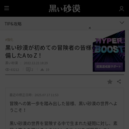
全
体
TIP&攻略
#強化
黒い砂漠が初めての冒険者の皆様のために準
備したA to Z！
黒い砂漠
2022.12.21 18:29
43212
2
19
共有する
お
気
最近の修正日時 :
2025.07.17 11:53
に
入
冒険への第一歩を踏み出した皆様、黒い砂漠の世界へよ
り
うこそ！
黒い砂漠の世界を冒険する中で生まれた疑問に対し、素