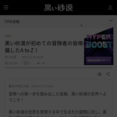
全
体
TIP&攻略
#強化
黒い砂漠が初めての冒険者の皆様のために準
備したA to Z！
黒い砂漠
2022.12.21 18:29
43226
2
19
共有する
お
気
最近の修正日時 :
2025.07.17 11:53
に
入
冒険への第一歩を踏み出した皆様、黒い砂漠の世界へよ
り
うこそ！
黒い砂漠の世界を冒険する中で生まれた疑問に対し、素