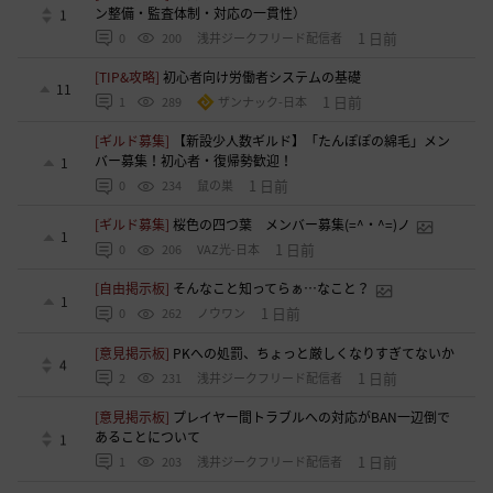
ン整備・監査体制・対応の一貫性）
1
1 日前
0
200
浅井ジークフリード配信者
[TIP&攻略]
初心者向け労働者システムの基礎
11
1 日前
1
289
ザンナック-日本
[ギルド募集]
【新設少人数ギルド】「たんぽぽの綿毛」メン
バー募集！初心者・復帰勢歓迎！
1
1 日前
0
234
鼠の巣
[ギルド募集]
桜色の四つ葉 メンバー募集(=^・^=)ノ
1
1 日前
0
206
VAZ光-日本
[自由掲示板]
そんなこと知ってらぁ…なこと？
1
1 日前
0
262
ノウワン
[意見掲示板]
PKへの処罰、ちょっと厳しくなりすぎてないか
4
1 日前
2
231
浅井ジークフリード配信者
[意見掲示板]
プレイヤー間トラブルへの対応がBAN一辺倒で
あることについて
1
1 日前
1
203
浅井ジークフリード配信者