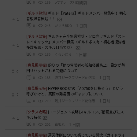
22 時間前
0
189
oすずo
[ギルド募集]
ギルド【Patera】ギルドメンバー募集中！ 初心
者復帰者歓迎！！
1
1 日前
0
243
かぐらBDO
[ギルド募集]
ギルチャ完全無言推奨・ソロ向けギルド「スト
レイキャッツ」メンバー募集（ギルドボス有・初心者復帰者
1
多数所属・スキル目当て◎）
1 日前
0
186
くろいばら
[意見掲示板]
釣りの「他の冒険者の船舶搭乗防止」設定が毎
回リセットされる問題について
0
1 日前
0
185
浅井ジークフリード配信者
[意見掲示板]
HYPERBOOSTの「AD750を目指そう」という
呼びかけと、実際の難易度のギャップについて
2
1 日前
0
219
浅井ジークフリード配信者
[クラス攻略]
[エージェント攻略]スキルコンボ動画並びにス
キル特化
1
1 日前
0
202
夜狐丸
[意見掲示板]
運営体制について感じている懸念（ガイドライ