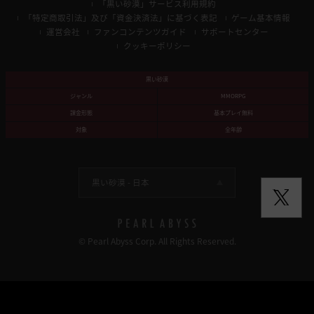
「黒い砂漠」サービス利用規約
「特定商取引法」及び「資金決済法」に基づく表記
ゲーム基本情報
運営会社
ファンコンテンツガイド
サポートセンター
クッキーポリシー
黒い砂漠
ジャンル
MMORPG
課金形態
基本プレイ無料
対象
全年齢
黒い砂漠 -
日本
© Pearl Abyss Corp. All Rights Reserved.