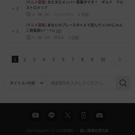
[ギルド募集]
まだまだメンバー募集中です！ ギルド アル
ストロメリア
2
1 日前
0
247
フォンバルト
[ギルド募集]
あなたのプレースタイルで遊んでﾆｬﾝｺ💛にゃん
こ倶楽部(=^・^=)
1
1 日前
0
216
ぱるる
1
2
3
4
5
6
7
8
9
10
next
検
索
Pearl Abyssサービス利用規約
個人情報処理方針