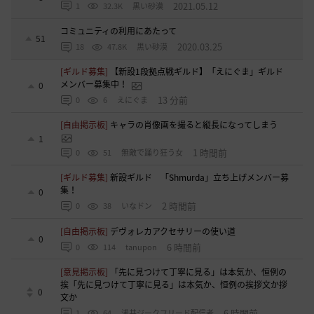
2021.05.12
1
32.3K
黒い砂漠
コミュニティの利用にあたって
51
2020.03.25
18
47.8K
黒い砂漠
[ギルド募集]
【新設1段拠点戦ギルド】「えにぐま」ギルド
メンバー募集中！
0
13 分前
0
6
えにぐま
[自由掲示板]
キャラの肖像画を撮ると縦長になってしまう
1
1 時間前
0
51
無敵で踊り狂う女
[ギルド募集]
新設ギルド 「Shmurda」立ち上げメンバー募
集！
0
2 時間前
0
38
いなドン
[自由掲示板]
デヴォレカアクセサリーの使い道
0
6 時間前
0
114
tanupon
[意見掲示板]
「先に見つけて丁寧に見る」は本気か、恒例の
挨「先に見つけて丁寧に見る」は本気か、恒例の挨拶文か拶
0
文か
6 時間前
1
64
浅井ジークフリード配信者