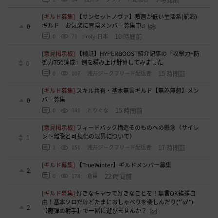
[ギルド募集]
【サンセットノヴァ】敷居が低い生活系(航海)
ギルド お気楽に冒険メンバー募集中♫
0
10 時間前
0
71
Iroly-日本
[意見掲示板]
【検証】HYPERBOOST紹介記事の「攻撃力+防
御力750達成」例を積み上げ計算してみました
0
15 時間前
0
107
浅井ジークフリード配信者
[ギルド募集]
スキル共有・基本無言ギルド【無為無想】メン
バー募集
0
15 時間前
0
141
とりぐな
[意見掲示板]
フィードバック構造そのものへの懸念（サイレ
ント離脱と可視化の限界について）
1
17 時間前
1
151
浅井ジークフリード配信者
[ギルド募集]
【TrueWinter】ギルドメンバー募集
2
22 時間前
0
174
倉葉
[ギルド募集]
好きなキャラで好きなことを！無言OK挨拶自
由！基本ソロだけどたまにおしゃべりを楽しんだり(*'ω'*)
2
【魔弾の射手】で一緒に遊びませんか？