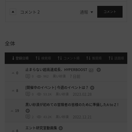
コメント
2
通報
コメント
全体
登録日順
検索順
コメント順
推奨順
話題順
止まらない超高速成長、HYPERBOOST
0
7 日前
0
962
黒い砂漠
[開催中のイベント] 今週のイベントは？
8
2023.02.28
0
53.1K
黒い砂漠
黒い砂漠が初めての冒険者の皆様のために準備したA to Z！
19
2022.12.21
2
43.2K
黒い砂漠
エント研究室動画集
8