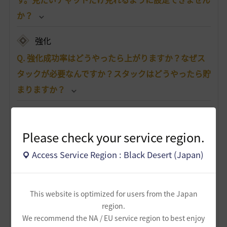
か？
強化
Q. 強化成功率はどうやったら上がりますか？なぜス
タックが必要なんですか？スタックはどうやったら貯
まりますか？
Q. 「始まりのブラックストーン」が余ってしまいま
した。何か使い道はありませんか？もしくは売るこ
Please check your service region.
とはできますか？
Access Service Region : Black Desert (Japan)
Q. 強化や狩りをしていたら、装備の耐久度が0になっ
てしまいました。耐久度は、どこで修理/復旧できま
This website is optimized for users from the Japan
すか？また、装備ごとに必要な材料があれば知りた
region.
いです。
We recommend the NA / EU service region to best enjoy