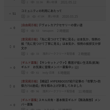
2021.05.12
1
32.3K
黒い砂漠
コミュニティの利用にあたって
51
2020.03.25
18
47.8K
黒い砂漠
[自由掲示板]
デヴォレカアクセサリーの使い道
0
2 時間前
0
53
tanupon
[意見掲示板]
「先に見つけて丁寧に見る」は本気か、恒例の
挨「先に見つけて丁寧に見る」は本気か、恒例の挨拶文か拶
0
文か
2 時間前
1
33
浅井ジークフリード配信者
[ギルド募集]
【サンセットノヴァ】敷居が低い生活系(航海)
ギルド お気楽に冒険メンバー募集中♫
0
6 時間前
0
61
Iroly-日本
[意見掲示板]
【検証】HYPERBOOST紹介記事の「攻撃力+防
御力750達成」例を積み上げ計算してみました
0
11 時間前
0
96
浅井ジークフリード配信者
[ギルド募集]
スキル共有・基本無言ギルド【無為無想】メン
バー募集
0
11 時間前
0
109
とりぐな