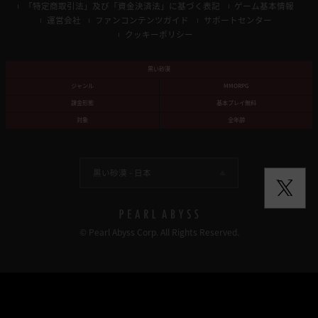
「特定商取引法」及び「資金決済法」に基づく表記
ゲーム基本情報
運営会社
ファンコンテンツガイド
サポートセンター
クッキーポリシー
黒い砂漠
ジャンル
MMORPG
課金形態
基本プレイ無料
対象
全年齢
黒い砂漠 -
日本
© Pearl Abyss Corp. All Rights Reserved.