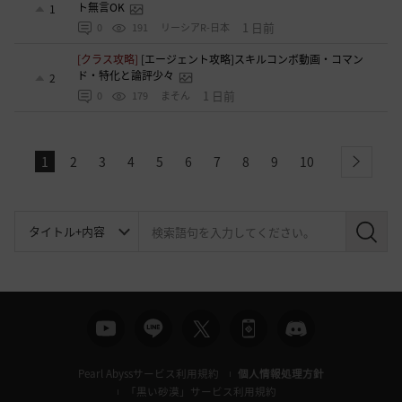
ト無言OK
1
1 日前
0
191
リーシアR-日本
[クラス攻略]
[エージェント攻略]スキルコンボ動画・コマン
ド・特化と論評少々
2
1 日前
0
179
まそん
1
2
3
4
5
6
7
8
9
10
next
検
索
Pearl Abyssサービス利用規約
個人情報処理方針
「黒い砂漠」サービス利用規約