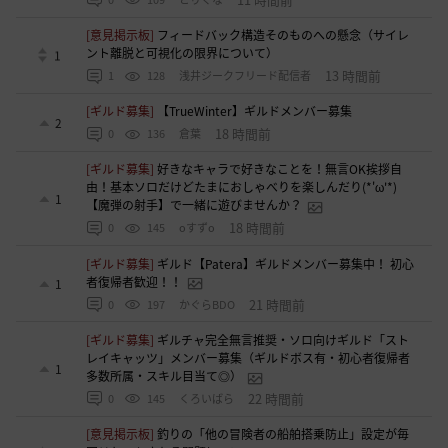
[意見掲示板]
フィードバック構造そのものへの懸念（サイレ
ント離脱と可視化の限界について）
1
13 時間前
1
128
浅井ジークフリード配信者
[ギルド募集]
【TrueWinter】ギルドメンバー募集
2
18 時間前
0
136
倉葉
[ギルド募集]
好きなキャラで好きなことを！無言OK挨拶自
由！基本ソロだけどたまにおしゃべりを楽しんだり(*'ω'*)
1
【魔弾の射手】で一緒に遊びませんか？
18 時間前
0
145
oすずo
[ギルド募集]
ギルド【Patera】ギルドメンバー募集中！ 初心
者復帰者歓迎！！
1
21 時間前
0
197
かぐらBDO
[ギルド募集]
ギルチャ完全無言推奨・ソロ向けギルド「スト
レイキャッツ」メンバー募集（ギルドボス有・初心者復帰者
1
多数所属・スキル目当て◎）
22 時間前
0
145
くろいばら
[意見掲示板]
釣りの「他の冒険者の船舶搭乗防止」設定が毎