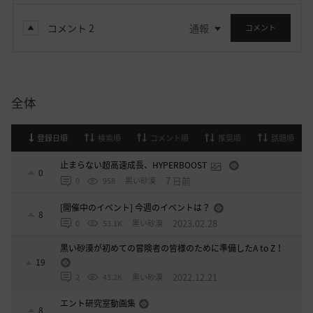
コメント
2
通報
コメント
全体
登録日順
検索順
コメント順
推奨順
話題順
止まらない超高速成長、HYPERBOOST
0
7 日前
0
958
黒い砂漠
[開催中のイベント] 今週のイベントは？
8
2023.02.28
0
53.1K
黒い砂漠
黒い砂漠が初めての冒険者の皆様のために準備したA to Z！
19
2022.12.21
2
43.2K
黒い砂漠
エント研究室動画集
8