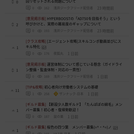
回リセットされる問題について
0
23 時間前
0
162
浅井ジークフリード配信者
[意見掲示板]
HYPERBOOSTの「AD750を目指そう」という
呼びかけと、実際の難易度のギャップについて
2
23 時間前
0
193
浅井ジークフリード配信者
[クラス攻略]
[エージェント攻略]スキルコンボ動画並びにス
キル特化
1
1 日前
0
176
夜狐丸
[意見掲示板]
運営体制について感じている懸念（ガイドライ
ン整備・監査体制・対応の一貫性）
1
1 日前
0
169
浅井ジークフリード配信者
[TIP&攻略]
初心者向け労働者システムの基礎
11
1 日前
1
258
ザンナック-日本
[ギルド募集]
【新設少人数ギルド】「たんぽぽの綿毛」メン
バー募集！初心者・復帰勢歓迎！
1
1 日前
0
187
鼠の巣
[ギルド募集]
桜色の四つ葉 メンバー募集(=^・^=)ノ
1
1 日前
0
165
VAZ光-日本