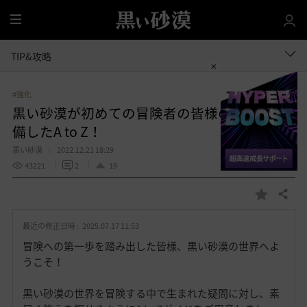
全
体
TIP&攻略
#強化
黒い砂漠が初めての冒険者の皆様のために準
備したA to Z！
黒い砂漠
2022.12.21 18:29
43221
2
19
共有する
お
気
最近の修正日時 :
2025.07.17 11:53
に
入
冒険への第一歩を踏み出した皆様、黒い砂漠の世界へよ
り
うこそ！
黒い砂漠の世界を冒険する中で生まれた疑問に対し、素