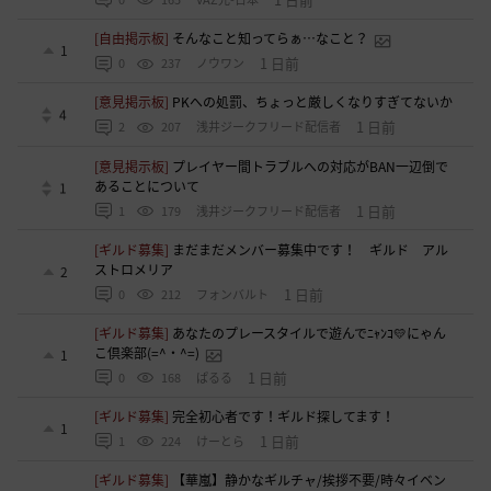
[自由掲示板]
そんなこと知ってらぁ…なこと？
1
1 日前
0
237
ノウワン
[意見掲示板]
PKへの処罰、ちょっと厳しくなりすぎてないか
4
1 日前
2
207
浅井ジークフリード配信者
[意見掲示板]
プレイヤー間トラブルへの対応がBAN一辺倒で
あることについて
1
1 日前
1
179
浅井ジークフリード配信者
[ギルド募集]
まだまだメンバー募集中です！ ギルド アル
ストロメリア
2
1 日前
0
212
フォンバルト
[ギルド募集]
あなたのプレースタイルで遊んでﾆｬﾝｺ💛にゃん
こ倶楽部(=^・^=)
1
1 日前
0
168
ぱるる
[ギルド募集]
完全初心者です！ギルド探してます！
1
1 日前
1
224
けーとら
[ギルド募集]
【華嵐】静かなギルチャ/挨拶不要/時々イベン