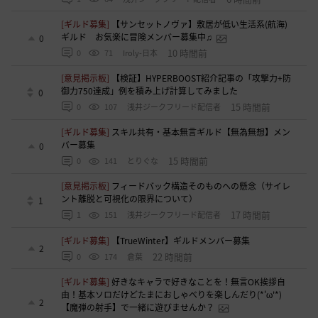
[ギルド募集]
【サンセットノヴァ】敷居が低い生活系(航海)
ギルド お気楽に冒険メンバー募集中♫
0
10 時間前
0
71
Iroly-日本
[意見掲示板]
【検証】HYPERBOOST紹介記事の「攻撃力+防
御力750達成」例を積み上げ計算してみました
0
15 時間前
0
107
浅井ジークフリード配信者
[ギルド募集]
スキル共有・基本無言ギルド【無為無想】メン
バー募集
0
15 時間前
0
141
とりぐな
[意見掲示板]
フィードバック構造そのものへの懸念（サイレ
ント離脱と可視化の限界について）
1
17 時間前
1
151
浅井ジークフリード配信者
[ギルド募集]
【TrueWinter】ギルドメンバー募集
2
22 時間前
0
174
倉葉
[ギルド募集]
好きなキャラで好きなことを！無言OK挨拶自
由！基本ソロだけどたまにおしゃべりを楽しんだり(*'ω'*)
2
【魔弾の射手】で一緒に遊びませんか？