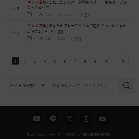
[ギルド募集]
まだまだメンバー募集中です！ ギルド アル
ストロメリア
2
1 日前
0
247
フォンバルト
[ギルド募集]
あなたのプレースタイルで遊んでﾆｬﾝｺ💛にゃん
こ倶楽部(=^・^=)
1
1 日前
0
216
ぱるる
1
2
3
4
5
6
7
8
9
10
next
検
索
Pearl Abyssサービス利用規約
個人情報処理方針