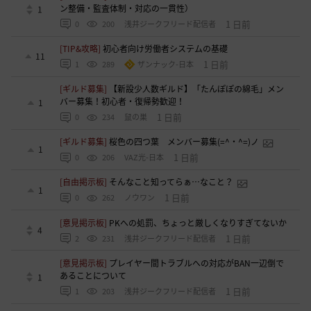
ン整備・監査体制・対応の一貫性）
1
1 日前
0
200
浅井ジークフリード配信者
[TIP&攻略]
初心者向け労働者システムの基礎
11
1 日前
1
289
ザンナック-日本
[ギルド募集]
【新設少人数ギルド】「たんぽぽの綿毛」メン
バー募集！初心者・復帰勢歓迎！
1
1 日前
0
234
鼠の巣
[ギルド募集]
桜色の四つ葉 メンバー募集(=^・^=)ノ
1
1 日前
0
206
VAZ光-日本
[自由掲示板]
そんなこと知ってらぁ…なこと？
1
1 日前
0
262
ノウワン
[意見掲示板]
PKへの処罰、ちょっと厳しくなりすぎてないか
4
1 日前
2
231
浅井ジークフリード配信者
[意見掲示板]
プレイヤー間トラブルへの対応がBAN一辺倒で
あることについて
1
1 日前
1
203
浅井ジークフリード配信者