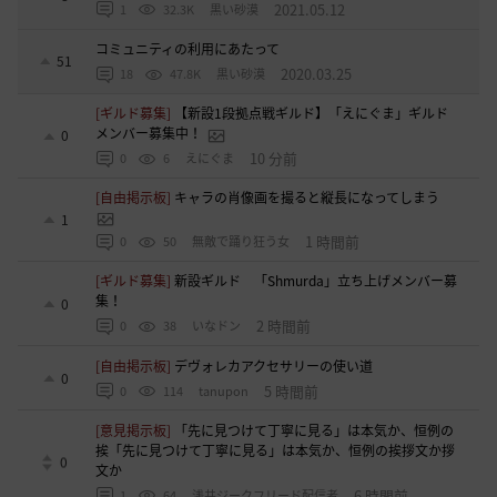
2021.05.12
1
32.3K
黒い砂漠
コミュニティの利用にあたって
51
2020.03.25
18
47.8K
黒い砂漠
[ギルド募集]
【新設1段拠点戦ギルド】「えにぐま」ギルド
メンバー募集中！
0
10 分前
0
6
えにぐま
[自由掲示板]
キャラの肖像画を撮ると縦長になってしまう
1
1 時間前
0
50
無敵で踊り狂う女
[ギルド募集]
新設ギルド 「Shmurda」立ち上げメンバー募
集！
0
2 時間前
0
38
いなドン
[自由掲示板]
デヴォレカアクセサリーの使い道
0
5 時間前
0
114
tanupon
[意見掲示板]
「先に見つけて丁寧に見る」は本気か、恒例の
挨「先に見つけて丁寧に見る」は本気か、恒例の挨拶文か拶
0
文か
6 時間前
1
64
浅井ジークフリード配信者