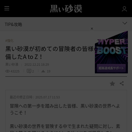
全
体
TIP&攻略
#強化
黒い砂漠が初めての冒険者の皆様のために準
備したA to Z！
黒い砂漠
2022.12.21 18:29
43225
2
19
共有する
お
気
最近の修正日時 :
2025.07.17 11:53
に
入
冒険への第一歩を踏み出した皆様、黒い砂漠の世界へよ
り
うこそ！
黒い砂漠の世界を冒険する中で生まれた疑問に対し、素