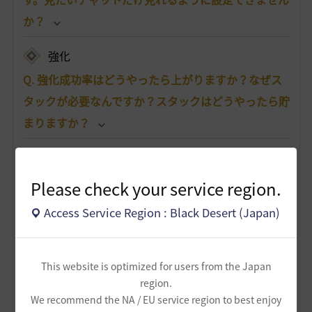
か？
強化
Q. 強化成功率はどうやったら上がりますか？なぜス
タックが必要なんですか？スタックはどうやったら貯
まりますか？
Q. 「始まりのブラックストーン」が余ってしまいま
した。何か使い道はありませんか？もしくは売るこ
Please check your service region.
とはできますか？
Access Service Region : Black Desert (Japan)
Q. 強化や狩りをしていたら、装備の耐久度が0になっ
てしまいました。耐久度は、どこで修理/復旧できま
This website is optimized for users from the Japan
すか？また、装備ごとに必要な材料があれば知りた
region.
いです。
We recommend the NA / EU service region to best enjoy