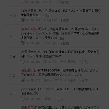
22 時間前
0
189
oすずo
[ギルド募集]
ギルド【Patera】ギルドメンバー募集中！ 初心
者復帰者歓迎！！
1
1 日前
0
243
かぐらBDO
[ギルド募集]
ギルチャ完全無言推奨・ソロ向けギルド「スト
レイキャッツ」メンバー募集（ギルドボス有・初心者復帰者
1
多数所属・スキル目当て◎）
1 日前
0
186
くろいばら
[意見掲示板]
釣りの「他の冒険者の船舶搭乗防止」設定が毎
回リセットされる問題について
0
1 日前
0
185
浅井ジークフリード配信者
[意見掲示板]
HYPERBOOSTの「AD750を目指そう」という
呼びかけと、実際の難易度のギャップについて
2
1 日前
0
219
浅井ジークフリード配信者
[クラス攻略]
[エージェント攻略]スキルコンボ動画並びにス
キル特化
1
1 日前
0
201
夜狐丸
[意見掲示板]
運営体制について感じている懸念（ガイドライ