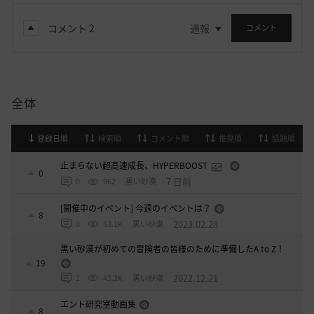
コメント
2
通報
コメント
全体
登録日順
検索順
コメント順
推奨順
話題順
止まらない超高速成長、HYPERBOOST
0
7 日前
0
962
黒い砂漠
[開催中のイベント] 今週のイベントは？
8
2023.02.28
0
53.1K
黒い砂漠
黒い砂漠が初めての冒険者の皆様のために準備したA to Z！
19
2022.12.21
2
43.2K
黒い砂漠
エント研究室動画集
8