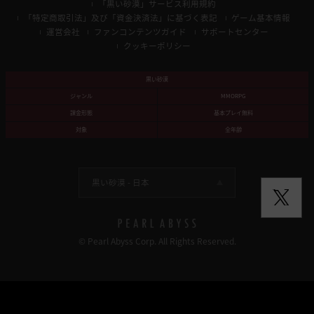
「黒い砂漠」サービス利用規約
「特定商取引法」及び「資金決済法」に基づく表記
ゲーム基本情報
運営会社
ファンコンテンツガイド
サポートセンター
クッキーポリシー
黒い砂漠
ジャンル
MMORPG
課金形態
基本プレイ無料
対象
全年齢
黒い砂漠 -
日本
© Pearl Abyss Corp. All Rights Reserved.