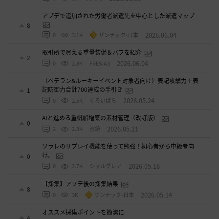
アプデで追加された労働者派遣先を中心とした派遣マップ
8
2026.06.04
0
3.1K
ザンナック-日本
取引所で買える重量装備＆バフを紹介
2
2026.06.04
0
2.8K
FRESIA3
（ベテラン&ルーキーイベント対象者向け）表記攻撃力＋表
記防御力合計700達成の手引き
1
2026.05.24
0
2.5K
くろいばら
AIと進める重帆船増築の素材管理（改訂版）
0
2026.05.21
2
2.3K
氷鏡
ソラレのリプレイ機能を使って勉強！初心者から中級者向
け。
0
2026.05.18
0
2.7K
シャルグレア
【採集】アプデ後の採集結果
8
2026.05.14
0
3K
ザンナック-日本
オススメ採集ポイントを簡潔に
4