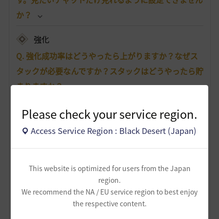
か？
強化
Q. 強化成功率はどうやったら上がりますか？なぜス
タックが必要なんですか？スタックはどうやったら貯
まりますか？
Q. 「始まりのブラックストーン」が余ってしまいま
Please check your service region.
した。何か使い道はありませんか？もしくは売るこ
Access Service Region : Black Desert (Japan)
とはできますか？
Q. 強化や狩りをしていたら、装備の耐久度が0になっ
This website is optimized for users from the Japan
てしまいました。耐久度は、どこで修理/復旧できま
region.
すか？また、装備ごとに必要な材料があれば知りた
We recommend the NA / EU service region to best enjoy
the respective content.
いです。