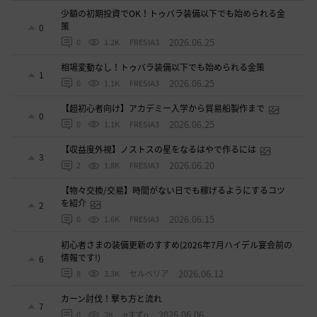
少額の初期投資でOK！トゥバラ装備以下でも始められる金
策
0
2026.06.25
0
1.2K
FRESIA3
相場変動なし！トゥバラ装備以下でも始められる金策
1
2026.06.25
0
1.1K
FRESIA3
【超初心者向け】アカデミー入学から貿易船製作まで
0
2026.06.25
0
1.1K
FRESIA3
【収益度外視】ノストスの星をなるはやで作るには
3
2026.06.20
2
1.8K
FRESIA3
【物々交換/交易】時間がない日でも稼げるようにするコツ
を紹介
2
2026.06.15
0
1.6K
FRESIA3
初心者さまの装備更新のすすめ(2026年7月ハイデル宴会前の
情報です!)
6
2026.06.12
8
3.3K
セルベリア
カーン討伐！撃ち方と流れ
7
2026.06.06
0
3K
oすずo