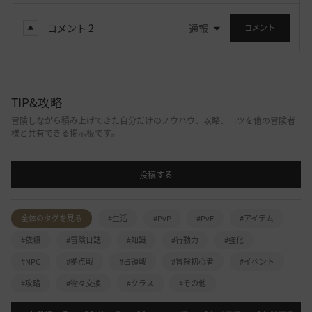
コメント
2
通報
コメント
TIP&攻略
冒険しながら積み上げてきた自分だけのノウハウ、攻略、コツを他の冒険者
様と共有できる掲示板です。
投稿する
全体のタグを見る
#生活
#PvP
#PvE
#アイテム
#依頼
#冒険日誌
#知識
#行動力
#強化
#NPC
#拠点戦
#占領戦
#冒険初心者
#イベント
#攻略
#物々交換
#クラス
#その他