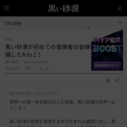
全
体
TIP&攻略
#強化
黒い砂漠が初めての冒険者の皆様のために準
備したA to Z！
黒い砂漠
2022.12.21 18:29
43263
2
19
共有する
お
気
最近の修正日時 :
2025.07.17 11:53
に
入
冒険への第一歩を踏み出した皆様、黒い砂漠の世界へよ
り
うこそ！
黒い砂漠の世界を冒険する中で生まれた疑問に対し、素