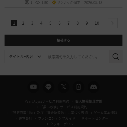
2026.05.13
1
3.5K
ザンナック-日本
1
2
3
4
5
6
7
8
9
10
next
投稿する
検
索
Pearl Abyssサービス利用規約
個人情報処理方針
「黒い砂漠」サービス利用規約
「特定商取引法」及び「資金決済法」に基づく表記
ゲーム基本情報
運営会社
ファンコンテンツガイド
サポートセンター
クッキーポリシー