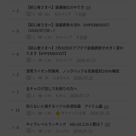
【初心者さまへ】装備強化のやり方
2
7 日前
0
821
セルベリア
【初心者さまへ】装備更新の流れ（HYPERBOOST）
（2026/07/30～）
9
9 日前
1
1.1K
セルベリア
【初心者さまへ】7月30日のアプデで装備更新が大きく変わ
ります【HYPERBOOST】
6
2026.07.27
1
1.1K
セルベリア
漆黒ライオン狩猟用 ノックバック＆気絶抵抗100%構成
2
2026.07.21
1
1K
ふぁちゃん
全チャログ流しでお困りの方へ
7
2026.07.17
1
1.1K
もかふ
知らないと損するリアル砂漠知識 アイテム編
13
2026.07.12
0
1.3K
ザンナック-日本
キャラレベルランキング 68Lv以上の人数は？
0
2026.07.11
0
1.1K
エレメル