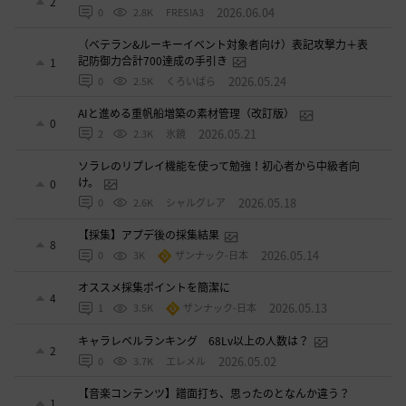
2
2026.06.04
0
2.8K
FRESIA3
（ベテラン&ルーキーイベント対象者向け）表記攻撃力＋表
記防御力合計700達成の手引き
1
2026.05.24
0
2.5K
くろいばら
AIと進める重帆船増築の素材管理（改訂版）
0
2026.05.21
2
2.3K
氷鏡
ソラレのリプレイ機能を使って勉強！初心者から中級者向
け。
0
2026.05.18
0
2.6K
シャルグレア
【採集】アプデ後の採集結果
8
2026.05.14
0
3K
ザンナック-日本
オススメ採集ポイントを簡潔に
4
2026.05.13
1
3.5K
ザンナック-日本
キャラレベルランキング 68Lv以上の人数は？
2
2026.05.02
0
3.7K
エレメル
【音楽コンテンツ】譜面打ち、思ったのとなんか違う？
1