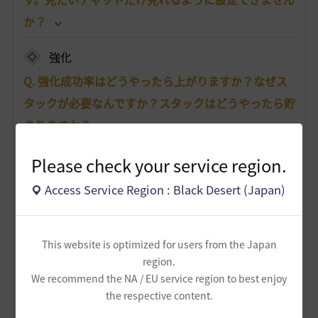
か？
強化
Q. 強化成功率はどうやったら上がりますか？なぜス
タックが必要なんですか？スタックはどうやったら貯
まりますか？
Q. 「始まりのブラックストーン」が余ってしまいま
Please check your service region.
した。何か使い道はありませんか？もしくは売るこ
Access Service Region : Black Desert (Japan)
とはできますか？
Q. 強化や狩りをしていたら、装備の耐久度が0になっ
This website is optimized for users from the Japan
てしまいました。耐久度は、どこで修理/復旧できま
region.
すか？また、装備ごとに必要な材料があれば知りた
We recommend the NA / EU service region to best enjoy
the respective content.
いです。