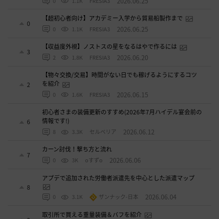
2026.06.25
0
1.1K
FRESIA3
【超初心者向け】アカデミー入学から貿易船製作まで
0
2026.06.25
0
1.1K
FRESIA3
【収益度外視】ノストスの星をなるはやで作るには
3
2026.06.20
2
1.8K
FRESIA3
【物々交換/交易】時間がない日でも稼げるようにするコツ
を紹介
2
2026.06.15
0
1.6K
FRESIA3
初心者さまの装備更新のすすめ(2026年7月ハイデル宴会前の
情報です!)
6
2026.06.12
8
3.3K
セルベリア
カーン討伐！撃ち方と流れ
7
2026.06.06
0
3K
oすずo
アプデで追加された労働者派遣先を中心とした派遣マップ
8
2026.06.04
0
3.1K
ザンナック-日本
取引所で買える重量装備＆バフを紹介