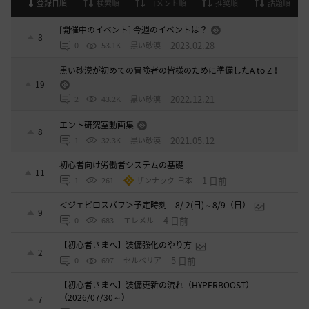
登録日順
検索順
コメント順
推奨順
話題順
[開催中のイベント] 今週のイベントは？
8
2023.02.28
0
53.1K
黒い砂漠
黒い砂漠が初めての冒険者の皆様のために準備したA to Z！
19
2022.12.21
2
43.2K
黒い砂漠
エント研究室動画集
8
2021.05.12
1
32.3K
黒い砂漠
初心者向け労働者システムの基礎
11
1 日前
1
261
ザンナック-日本
＜ジェピロスバフ＞予定時刻 8/ 2(日)～8/9（日）
9
4 日前
0
683
エレメル
【初心者さまへ】装備強化のやり方
2
5 日前
0
697
セルベリア
【初心者さまへ】装備更新の流れ（HYPERBOOST）
（2026/07/30～）
7