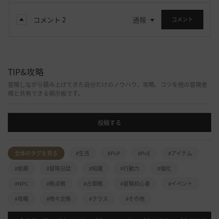
コメント
2
通報
コメント
TIP&攻略
冒険しながら積み上げてきた自分だけのノウハウ、攻略、コツを他の冒険者
様と共有できる掲示板です。
投稿する
全体のタグを見る
#生活
#PvP
#PvE
#アイテム
#依頼
#冒険日誌
#知識
#行動力
#強化
#NPC
#拠点戦
#占領戦
#冒険初心者
#イベント
#攻略
#物々交換
#クラス
#その他