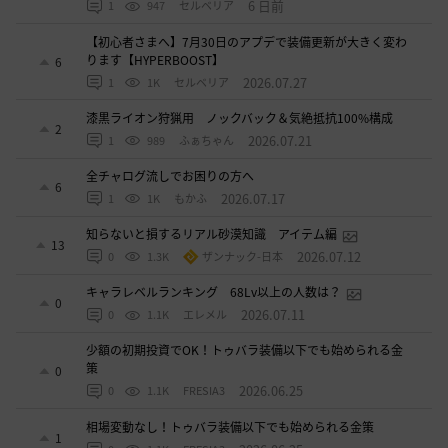
6 日前
1
947
セルベリア
【初心者さまへ】7月30日のアプデで装備更新が大きく変わ
ります【HYPERBOOST】
6
2026.07.27
1
1K
セルベリア
漆黒ライオン狩猟用 ノックバック＆気絶抵抗100%構成
2
2026.07.21
1
989
ふぁちゃん
全チャログ流しでお困りの方へ
6
2026.07.17
1
1K
もかふ
知らないと損するリアル砂漠知識 アイテム編
13
2026.07.12
0
1.3K
ザンナック-日本
キャラレベルランキング 68Lv以上の人数は？
0
2026.07.11
0
1.1K
エレメル
少額の初期投資でOK！トゥバラ装備以下でも始められる金
策
0
2026.06.25
0
1.1K
FRESIA3
相場変動なし！トゥバラ装備以下でも始められる金策
1