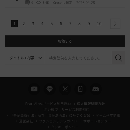
2026.04.28
0
3.4K
Crecent-日本
1
2
3
4
5
6
7
8
9
10
next
投稿する
検
索
Pearl Abyssサービス利用規約
個人情報処理方針
「黒い砂漠」サービス利用規約
「特定商取引法」及び「資金決済法」に基づく表記
ゲーム基本情報
運営会社
ファンコンテンツガイド
サポートセンター
クッキーポリシー