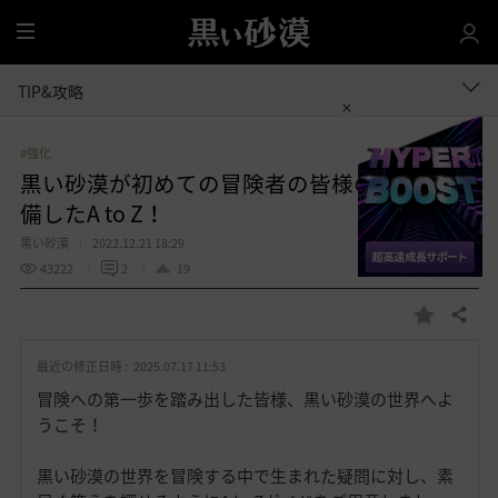
全
体
TIP&攻略
#強化
黒い砂漠が初めての冒険者の皆様のために準
備したA to Z！
黒い砂漠
2022.12.21 18:29
43222
2
19
共有する
お
気
最近の修正日時 :
2025.07.17 11:53
に
入
冒険への第一歩を踏み出した皆様、黒い砂漠の世界へよ
り
うこそ！
黒い砂漠の世界を冒険する中で生まれた疑問に対し、素