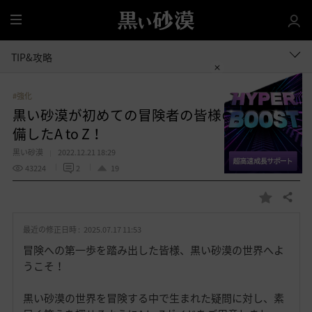
全
体
TIP&攻略
#強化
黒い砂漠が初めての冒険者の皆様のために準
備したA to Z！
黒い砂漠
2022.12.21 18:29
43224
2
19
共有する
お
気
最近の修正日時 :
2025.07.17 11:53
に
入
冒険への第一歩を踏み出した皆様、黒い砂漠の世界へよ
り
うこそ！
黒い砂漠の世界を冒険する中で生まれた疑問に対し、素