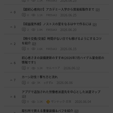
2026.06.25
0
1.1K
FRESIA3
【超初心者向け】アカデミー入学から貿易船製作まで
0
2026.06.25
0
1.1K
FRESIA3
【収益度外視】ノストスの星をなるはやで作るには
3
2026.06.20
2
1.8K
FRESIA3
【物々交換/交易】時間がない日でも稼げるようにするコツ
を紹介
2
2026.06.15
0
1.6K
FRESIA3
初心者さまの装備更新のすすめ(2026年7月ハイデル宴会前の
情報です!)
6
2026.06.12
8
3.3K
セルベリア
カーン討伐！撃ち方と流れ
7
2026.06.06
0
3K
oすずo
アプデで追加された労働者派遣先を中心とした派遣マップ
8
2026.06.04
0
3.1K
ザンナック-日本
取引所で買える重量装備＆バフを紹介