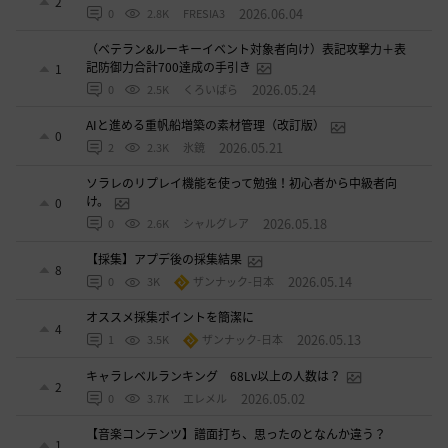
2
2026.06.04
0
2.8K
FRESIA3
（ベテラン&ルーキーイベント対象者向け）表記攻撃力＋表
記防御力合計700達成の手引き
1
2026.05.24
0
2.5K
くろいばら
AIと進める重帆船増築の素材管理（改訂版）
0
2026.05.21
2
2.3K
氷鏡
ソラレのリプレイ機能を使って勉強！初心者から中級者向
け。
0
2026.05.18
0
2.6K
シャルグレア
【採集】アプデ後の採集結果
8
2026.05.14
0
3K
ザンナック-日本
オススメ採集ポイントを簡潔に
4
2026.05.13
1
3.5K
ザンナック-日本
キャラレベルランキング 68Lv以上の人数は？
2
2026.05.02
0
3.7K
エレメル
【音楽コンテンツ】譜面打ち、思ったのとなんか違う？
1