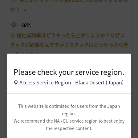
か？
強化
Q. 強化成功率はどうやったら上がりますか？なぜス
タックが必要なんですか？スタックはどうやったら貯
まりますか？
Q. 「始まりのブラックストーン」が余ってしまいま
Please check your service region.
した。何か使い道はありませんか？もしくは売るこ
Access Service Region : Black Desert (Japan)
とはできますか？
Q. 強化や狩りをしていたら、装備の耐久度が0になっ
This website is optimized for users from the Japan
てしまいました。耐久度は、どこで修理/復旧できま
region.
すか？また、装備ごとに必要な材料があれば知りた
We recommend the NA / EU service region to best enjoy
the respective content.
いです。