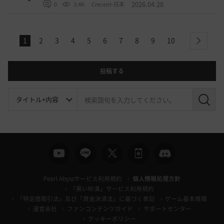
2026.04.28
0
3.4K
Crecent-日本
1
2
3
4
5
6
7
8
9
10
next
投稿する
検
索
Pearl Abyssサービス利用規約
個人情報処理方針
「黒い砂漠」サービス利用規約
「特定商取引法」及び「資金決済法」に基づく表記
ゲーム基本情報
運営会社
ファンコンテンツガイド
サポートセンター
クッキーポリシー