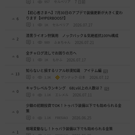
7 日前
1
957
セルベリア
【初心者さまへ】7月30日のアプデで装備更新が大きく変わ
ります【HYPERBOOST】
6
2026.07.27
1
1K
セルベリア
漆黒ライオン狩猟用 ノックバック＆気絶抵抗100%構成
2
2026.07.21
1
989
ふぁちゃん
全チャログ流しでお困りの方へ
6
2026.07.17
1
1K
もかふ
知らないと損するリアル砂漠知識 アイテム編
13
2026.07.12
0
1.3K
ザンナック-日本
キャラレベルランキング 68Lv以上の人数は？
0
2026.07.11
0
1.1K
エレメル
少額の初期投資でOK！トゥバラ装備以下でも始められる金
策
0
2026.06.25
0
1.1K
FRESIA3
相場変動なし！トゥバラ装備以下でも始められる金策
1