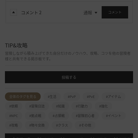
コメント
2
通報
コメント
TIP&攻略
冒険しながら積み上げてきた自分だけのノウハウ、攻略、コツを他の冒険者
様と共有できる掲示板です。
投稿する
全体のタグを見る
#生活
#PvP
#PvE
#アイテム
#依頼
#冒険日誌
#知識
#行動力
#強化
#NPC
#拠点戦
#占領戦
#冒険初心者
#イベント
#攻略
#物々交換
#クラス
#その他