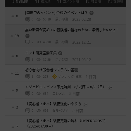
登録日順
検索順
コメント順
推奨順
話題順
[開催中のイベント] 今週のイベントは？
8
2023.02.28
0
53.1K
黒い砂漠
黒い砂漠が初めての冒険者の皆様のために準備したA to Z！
19
2022.12.21
2
43.2K
黒い砂漠
エント研究室動画集
8
2021.05.12
1
32.3K
黒い砂漠
初心者向け労働者システムの基礎
11
1 日前
1
273
ザンナック-日本
＜ジェピロスバフ＞予定時刻 8/ 2(日)～8/9（日）
9
5 日前
0
684
エレメル
【初心者さまへ】装備強化のやり方
2
5 日前
0
698
セルベリア
【初心者さまへ】装備更新の流れ（HYPERBOOST）
（2026/07/30～）
7