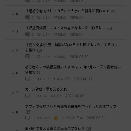
2026.06.25
0
1.1K
FRESIA3
【超初心者向け】アカデミー入学から貿易船製作まで
0
2026.06.25
0
1.1K
FRESIA3
【収益度外視】ノストスの星をなるはやで作るには
3
2026.06.20
2
1.8K
FRESIA3
【物々交換/交易】時間がない日でも稼げるようにするコツ
を紹介
2
2026.06.15
0
1.6K
FRESIA3
初心者さまの装備更新のすすめ(2026年7月ハイデル宴会前の
情報です!)
6
2026.06.12
8
3.3K
セルベリア
カーン討伐！撃ち方と流れ
7
2026.06.06
0
3K
oすずo
アプデで追加された労働者派遣先を中心とした派遣マップ
8
2026.06.04
0
3.1K
ザンナック-日本
取引所で買える重量装備＆バフを紹介