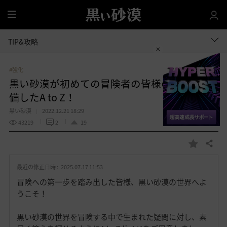
全
体
TIP&攻略
#強化
黒い砂漠が初めての冒険者の皆様のために準
備したA to Z！
黒い砂漠
2022.12.21 18:29
43219
2
19
共有する
お
気
最近の修正日時 :
2025.07.17 11:53
に
入
冒険への第一歩を踏み出した皆様、黒い砂漠の世界へよ
り
うこそ！
黒い砂漠の世界を冒険する中で生まれた疑問に対し、素