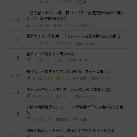
6 日前
1
940
セルベリア
【初心者さまへ】7月30日のアプデで装備更新が大きく変わ
ります【HYPERBOOST】
6
2026.07.27
1
1K
セルベリア
漆黒ライオン狩猟用 ノックバック＆気絶抵抗100%構成
2
2026.07.21
1
989
ふぁちゃん
全チャログ流しでお困りの方へ
6
2026.07.17
1
1K
もかふ
知らないと損するリアル砂漠知識 アイテム編
13
2026.07.12
0
1.3K
ザンナック-日本
キャラレベルランキング 68Lv以上の人数は？
0
2026.07.11
0
1.1K
エレメル
少額の初期投資でOK！トゥバラ装備以下でも始められる金
策
0
2026.06.25
0
1.1K
FRESIA3
相場変動なし！トゥバラ装備以下でも始められる金策
1