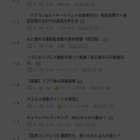
2
2026.06.04
0
2.8K
FRESIA3
（ベテラン&ルーキーイベント対象者向け）表記攻撃力＋表
記防御力合計700達成の手引き
1
2026.05.24
0
2.5K
くろいばら
AIと進める重帆船増築の素材管理（改訂版）
0
2026.05.21
2
2.3K
氷鏡
ソラレのリプレイ機能を使って勉強！初心者から中級者向
け。
0
2026.05.18
0
2.6K
シャルグレア
【採集】アプデ後の採集結果
8
2026.05.14
0
3K
ザンナック-日本
オススメ採集ポイントを簡潔に
4
2026.05.13
1
3.5K
ザンナック-日本
キャラレベルランキング 68Lv以上の人数は？
2
2026.05.02
0
3.7K
エレメル
【音楽コンテンツ】譜面打ち、思ったのとなんか違う？
1