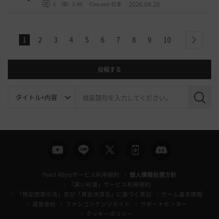
2026.04.28
0
3.4K
Crecent-日本
1
2
3
4
5
6
7
8
9
10
next
投稿する
検
索
Pearl Abyssサービス利用規約
個人情報処理方針
「黒い砂漠」サービス利用規約
「特定商取引法」及び「資金決済法」に基づく表記
ゲーム基本情報
運営会社
ファンコンテンツガイド
サポートセンター
クッキーポリシー