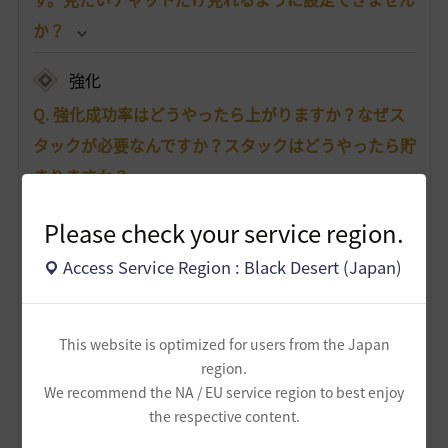
か？
強化
Q. 強化成功率はどうやったら上がりますか？なぜス
タックが必要なんですか？スタックはどうやったら貯
まりますか？
Q. 「始まりのブラックストーン」が余ってしまいま
Please check your service region.
した。何か使い道はありませんか？もしくは売るこ
Access Service Region : Black Desert (Japan)
とはできますか？
Q. 強化や狩りをしていたら、装備の耐久度が0になっ
This website is optimized for users from the Japan
てしまいました。耐久度は、どこで修理/復旧できま
region.
すか？また、装備ごとに必要な材料があれば知りた
We recommend the NA / EU service region to best enjoy
the respective content.
いです。