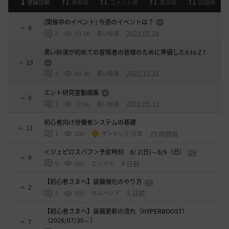
登録日順
検索順
コメント順
推奨順
話題順
[開催中のイベント] 今週のイベントは？
8
2023.02.28
0
53.1K
黒い砂漠
黒い砂漠が初めての冒険者の皆様のために準備したA to Z！
19
2022.12.21
2
43.2K
黒い砂漠
エント研究室動画集
8
2021.05.12
1
32.3K
黒い砂漠
初心者向け労働者システムの基礎
11
23 時間前
1
239
ザンナック-日本
＜ジェピロスバフ＞予定時刻 8/ 2(日)～8/9（日）
9
4 日前
0
681
エレメル
【初心者さまへ】装備強化のやり方
2
5 日前
0
693
セルベリア
【初心者さまへ】装備更新の流れ（HYPERBOOST）
（2026/07/30～）
7