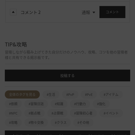
コメント
2
通報
コメント
TIP&攻略
冒険しながら積み上げてきた自分だけのノウハウ、攻略、コツを他の冒険者
様と共有できる掲示板です。
投稿する
全体のタグを見る
#生活
#PvP
#PvE
#アイテム
#依頼
#冒険日誌
#知識
#行動力
#強化
#NPC
#拠点戦
#占領戦
#冒険初心者
#イベント
#攻略
#物々交換
#クラス
#その他