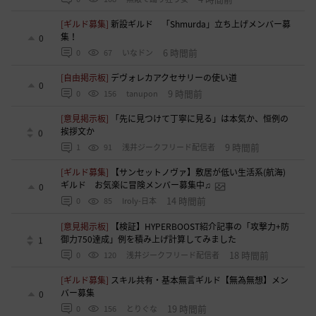
[ギルド募集]
新設ギルド 「Shmurda」立ち上げメンバー募
集！
0
6 時間前
0
67
いなドン
[自由掲示板]
デヴォレカアクセサリーの使い道
0
9 時間前
0
156
tanupon
[意見掲示板]
「先に見つけて丁寧に見る」は本気か、恒例の
挨拶文か
0
9 時間前
1
91
浅井ジークフリード配信者
[ギルド募集]
【サンセットノヴァ】敷居が低い生活系(航海)
ギルド お気楽に冒険メンバー募集中♫
0
14 時間前
0
85
Iroly-日本
[意見掲示板]
【検証】HYPERBOOST紹介記事の「攻撃力+防
御力750達成」例を積み上げ計算してみました
1
18 時間前
0
120
浅井ジークフリード配信者
[ギルド募集]
スキル共有・基本無言ギルド【無為無想】メン
バー募集
0
19 時間前
0
156
とりぐな