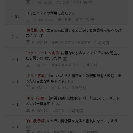
2021.05.12
1
32.3K
黒い砂漠
コミュニティの利用にあたって
51
2020.03.25
18
47.8K
黒い砂漠
[意見掲示板]
太古装備に関する公式説明と意見掲示板への対
応について
1
1 時間前
0
17
浅井ジークフリード配信者
[ファンアート & 創作]
内容ないびみょマンガ その45 転生し
たら黒い砂漠だった件
1
1 時間前
1
13
きゅんきゅん-日本
[ギルド募集]
【🍀もんぶらん喫茶🍀】新規復帰者大歓迎！ま
ったり自由なギルドです♪
1
3 時間前
0
33
ゆぅにゃん
[ギルド募集]
【新設1段拠点戦ギルド】「えにぐま」ギルド
メンバー募集中！
1
3 時間前
0
36
えにぐま
[自由掲示板]
キャラの肖像画を撮ると縦長になってしまう
1
4 時間前
0
108
無敵で踊り狂う女