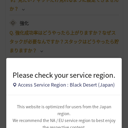
か？
強化
Q. 強化成功率はどうやったら上がりますか？なぜス
タックが必要なんですか？スタックはどうやったら貯
まりますか？
Q. 「始まりのブラックストーン」が余ってしまいま
した。何か使い道はありませんか？もしくは売るこ
Please check your service region.
とはできますか？
Access Service Region : Black Desert (Japan)
Q. 強化や狩りをしていたら、装備の耐久度が0になっ
てしまいました。耐久度は、どこで修理/復旧できま
This website is optimized for users from the Japan
すか？また、装備ごとに必要な材料があれば知りた
region.
We recommend the NA / EU service region to best enjoy
いです。
the respective content.