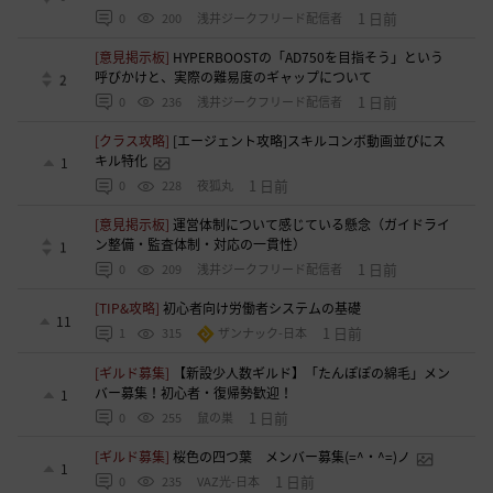
1 日前
0
200
浅井ジークフリード配信者
[意見掲示板]
HYPERBOOSTの「AD750を目指そう」という
呼びかけと、実際の難易度のギャップについて
2
1 日前
0
236
浅井ジークフリード配信者
[クラス攻略]
[エージェント攻略]スキルコンボ動画並びにス
キル特化
1
1 日前
0
228
夜狐丸
[意見掲示板]
運営体制について感じている懸念（ガイドライ
ン整備・監査体制・対応の一貫性）
1
1 日前
0
209
浅井ジークフリード配信者
[TIP&攻略]
初心者向け労働者システムの基礎
11
1 日前
1
315
ザンナック-日本
[ギルド募集]
【新設少人数ギルド】「たんぽぽの綿毛」メン
バー募集！初心者・復帰勢歓迎！
1
1 日前
0
255
鼠の巣
[ギルド募集]
桜色の四つ葉 メンバー募集(=^・^=)ノ
1
1 日前
0
235
VAZ光-日本