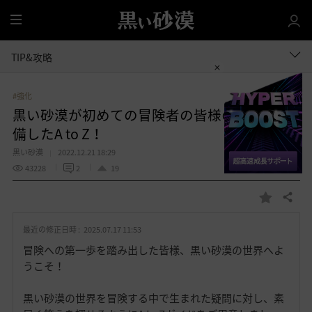
全
体
TIP&攻略
#強化
黒い砂漠が初めての冒険者の皆様のために準
備したA to Z！
黒い砂漠
2022.12.21 18:29
43228
2
19
共有する
お
気
最近の修正日時 :
2025.07.17 11:53
に
入
冒険への第一歩を踏み出した皆様、黒い砂漠の世界へよ
り
うこそ！
黒い砂漠の世界を冒険する中で生まれた疑問に対し、素