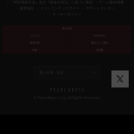
「特定商取引法」及び「資金決済法」に基づく表記
ゲーム基本情報
運営会社
ファンコンテンツガイド
サポートセンター
クッキーポリシー
黒い砂漠
ジャンル
MMORPG
課金形態
基本プレイ無料
対象
全年齢
黒い砂漠 -
日本
© Pearl Abyss Corp. All Rights Reserved.