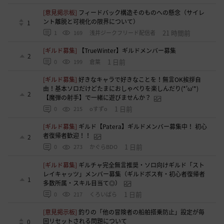
[意見掲示板]
フィードバック構造そのものへの懸念（サイレ
ント離脱と可視化の限界について）
1
21 時間前
1
169
浅井ジークフリード配信者
[ギルド募集]
【TrueWinter】ギルドメンバー募集
2
1 日前
0
199
倉葉
[ギルド募集]
好きなキャラで好きなことを！無言OK挨拶自
由！基本ソロだけどたまにおしゃべりを楽しんだり(*'ω'*)
2
【魔弾の射手】で一緒に遊びませんか？
1 日前
0
215
oすずo
[ギルド募集]
ギルド【Patera】ギルドメンバー募集中！ 初心
者復帰者歓迎！！
2
1 日前
0
273
かぐらBDO
[ギルド募集]
ギルチャ完全無言推奨・ソロ向けギルド「スト
レイキャッツ」メンバー募集（ギルドボス有・初心者復帰者
1
多数所属・スキル目当て◎）
1 日前
0
217
くろいばら
[意見掲示板]
釣りの「他の冒険者の船舶搭乗防止」設定が毎
回リセットされる問題について
0