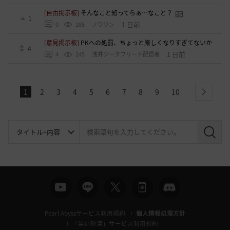
[自由掲示板]
そんなこと知ってらぁ…なこと？
1
1 日前
0
285
ノウワン
[意見掲示板]
PKへの処罰、ちょっと厳しくなりすぎてないか
4
1 日前
4
245
浅井ジークフリード配信者
1
2
3
4
5
6
7
8
9
10
next
検
索
Pearl Abyssサービス利用規約
個人情報処理方針
「黒い砂漠」サービス利用規約