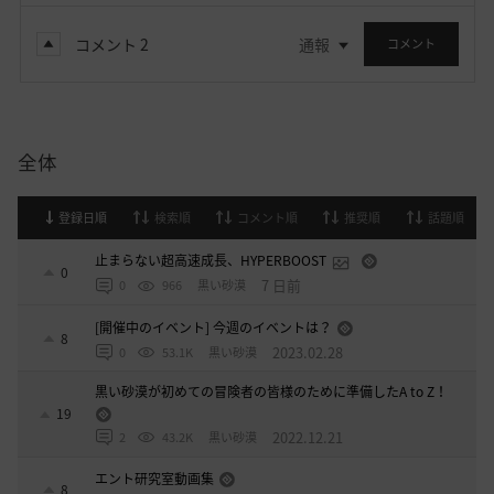
コメント
2
通報
コメント
全体
登録日順
検索順
コメント順
推奨順
話題順
止まらない超高速成長、HYPERBOOST
0
7 日前
0
966
黒い砂漠
[開催中のイベント] 今週のイベントは？
8
2023.02.28
0
53.1K
黒い砂漠
黒い砂漠が初めての冒険者の皆様のために準備したA to Z！
19
2022.12.21
2
43.2K
黒い砂漠
エント研究室動画集
8