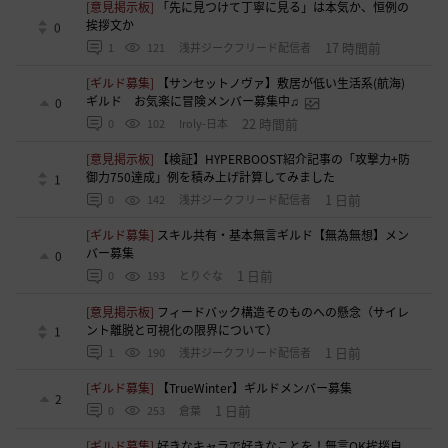
[意見掲示板]
「先に見つけて丁寧に見る」は本気か、恒例の
挨拶文か
0
17 時間前
1
121
浅井ジークフリード配信者
[ギルド募集]
【サンセットノヴァ】敷居が低い生活系(航海)
ギルド お気楽に冒険メンバー募集中♫
0
22 時間前
0
102
Iroly-日本
[意見掲示板]
【検証】HYPERBOOST紹介記事の「攻撃力+防
御力750達成」例を積み上げ計算してみました
1
1 日前
0
142
浅井ジークフリード配信者
[ギルド募集]
スキル共有・基本無言ギルド【無為無想】メン
バー募集
0
1 日前
0
193
とりぐな
[意見掲示板]
フィードバック構造そのものへの懸念（サイレ
ント離脱と可視化の限界について）
1
1 日前
1
190
浅井ジークフリード配信者
[ギルド募集]
【TrueWinter】ギルドメンバー募集
2
1 日前
0
253
倉葉
[ギルド募集]
好きなキャラで好きなことを！無言OK挨拶自