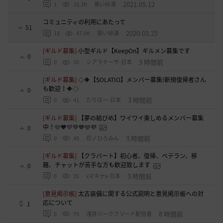
2021.05.12
1
32.3K
黒い砂漠
コミュニティの利用にあたって
51
2020.03.25
18
47.8K
黒い砂漠
[ギルド募集]
小型ギルド【KeepOn】ギルメン募集です
0
3 時間前
0
50
シアラナーザ-日本
[ギルド募集]
◇🔶【SOLATIO】メンバー募集!新規復帰者さん
も歓迎！🔶◇
0
3 時間前
0
41
たりほー-日本
[ギルド募集]
【夢の結びめ】ワイワイ楽しめるメンバー募集
中！🩷🧡💛💚💙🩵💜
0
3 時間前
0
45
花ノひろみん
[ギルド募集]
【クラバート】初心者、復帰、ベテラン、移
籍、チャットが苦手な方も歓迎致します
0
3 時間前
0
35
xマキナx-日本
[意見掲示板]
太古装備に関する公式説明と意見掲示板への対
応について
1
8 時間前
0
79
浅井ジークフリード配信者