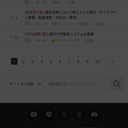
1 日前
0
269
夜狐丸
[意見掲示板]
運営体制について感じている懸念（ガイドライ
ン整備・監査体制・対応の一貫性）
1
1 日前
0
238
浅井ジークフリード配信者
[TIP&攻略]
初心者向け労働者システムの基礎
11
1 日前
1
350
ザンナック-日本
1
2
3
4
5
6
7
8
9
10
next
検
索