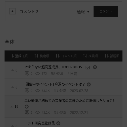
コメント
2
通報
コメント
全体
登録日順
検索順
コメント順
推奨順
話題順
止まらない超高速成長、HYPERBOOST
0
7 日前
0
973
黒い砂漠
[開催中のイベント] 今週のイベントは？
8
2023.02.28
0
53.1K
黒い砂漠
黒い砂漠が初めての冒険者の皆様のために準備したA to Z！
19
2022.12.21
2
43.2K
黒い砂漠
エント研究室動画集
8