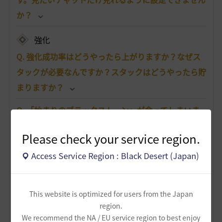
か？
強化
Q. 強化成功率はどうやったら上がりますか？なぜス
タックが必要なんですか？スタックはどうやったら貯
まりますか？
Q. 「始まりのブラックストーン」が余ってしまいま
した。何か使い道はありませんか？もしくは売るこ
Please check your service region.
とはできますか？
Access Service Region : Black Desert (Japan)
Q. 強化や狩りをしていたら、装備の耐久度が0になっ
てしまいました。耐久度は、どこで修理/復旧できま
This website is optimized for users from the Japan
すか？また、装備ごとに必要な材料があれば知りた
region.
いです。
We recommend the NA / EU service region to best enjoy