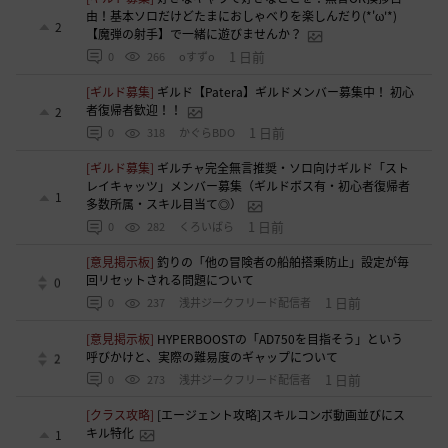
由！基本ソロだけどたまにおしゃべりを楽しんだり(*'ω'*)
2
【魔弾の射手】で一緒に遊びませんか？
1 日前
0
266
oすずo
[ギルド募集]
ギルド【Patera】ギルドメンバー募集中！ 初心
者復帰者歓迎！！
2
1 日前
0
318
かぐらBDO
[ギルド募集]
ギルチャ完全無言推奨・ソロ向けギルド「スト
レイキャッツ」メンバー募集（ギルドボス有・初心者復帰者
1
多数所属・スキル目当て◎）
1 日前
0
282
くろいばら
[意見掲示板]
釣りの「他の冒険者の船舶搭乗防止」設定が毎
回リセットされる問題について
0
1 日前
0
237
浅井ジークフリード配信者
[意見掲示板]
HYPERBOOSTの「AD750を目指そう」という
呼びかけと、実際の難易度のギャップについて
2
1 日前
0
273
浅井ジークフリード配信者
[クラス攻略]
[エージェント攻略]スキルコンボ動画並びにス
キル特化
1