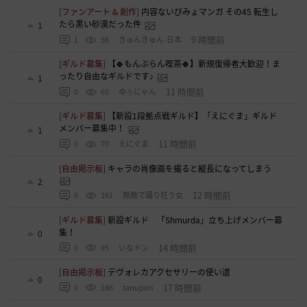
[ファンアート & 創作]
内容ないびみょマンガ その45 転生し
たら黒い砂漠だった件
1
9 時間前
1
56
きゅんきゅん-日本
[ギルド募集]
【🍀もんぶらん喫茶🍀】新規復帰者大歓迎！ま
ったり自由なギルドです♪
1
11 時間前
0
65
ゆぅにゃん
[ギルド募集]
【新設1段拠点戦ギルド】「えにぐま」ギルド
メンバー募集中！
1
11 時間前
0
70
えにぐま
[自由掲示板]
キャラの肖像画を撮ると縦長になってしまう
2
12 時間前
0
161
無敵で踊り狂う女
[ギルド募集]
新設ギルド 「Shmurda」立ち上げメンバー募
集！
0
14 時間前
0
95
いなドン
[自由掲示板]
デヴォレカアクセサリーの使い道
0
17 時間前
0
186
tanupon