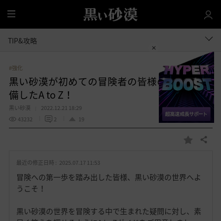
全
体
TIP&攻略
#強化
黒い砂漠が初めての冒険者の皆様のために準
備したA to Z！
黒い砂漠
2022.12.21 18:29
43232
2
19
共有する
お
気
最近の修正日時 :
2025.07.17 11:53
に
入
冒険への第一歩を踏み出した皆様、黒い砂漠の世界へよ
り
うこそ！
黒い砂漠の世界を冒険する中で生まれた疑問に対し、素