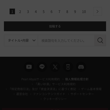
1
2
3
4
5
6
7
8
9
10
next
投稿する
検
索
Pearl Abyssサービス利用規約
個人情報処理方針
「黒い砂漠」サービス利用規約
「特定商取引法」及び「資金決済法」に基づく表記
ゲーム基本情報
運営会社
ファンコンテンツガイド
サポートセンター
クッキーポリシー