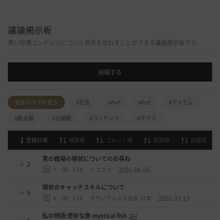
議論掲示板
黒い砂漠コンテンツについて意見を交わすことができる議論掲示板です。
投稿する
全体のタグを見る
#生活
#PvP
#PvE
#アイテム
#拠点戦
#占領戦
#コンテンツ
#クラス
登録日順
検索順
コメント順
推奨順
話題順
青の戦場の現状についてのお尋ね
2
2026.06.06
7
2.6K
イスカス
現状のキャッチスキルについて
5
2026.03.19
4
3.1K
すかいてんぷる店長-日本
私の物語:奇妙な魚 mystical fish