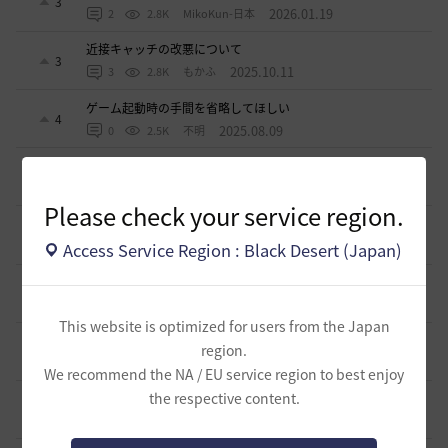
3
2026.01.19
2
2.8K
MikoKun-日本
近接キャッチの改悪について
3
2025.10.11
3
2.8K
もかふ
ゲーム起動時の手間を省略してほしい
4
2025.08.09
0
2.5K
不明
SGとGA
15
2025.04.29
2
3K
mmbo
Please check your service region.
生活用の補助道具について
15
2025.03.28
Access Service Region : Black Desert (Japan)
0
3K
エンカ-日本
ソンカクシ7災について
1
2025.03.20
2
3.3K
たんくす-日本
This website is optimized for users from the Japan
アグリスの熱気の様なカプラス用の熱気も欲しい
region.
0
2024.10.06
0
2.8K
不明
We recommend the NA / EU service region to best enjoy
the respective content.
アタニスホタルはなぜ家門バッグに入れられないのか？
6
2024.07.17
3
3.2K
Lyzerica