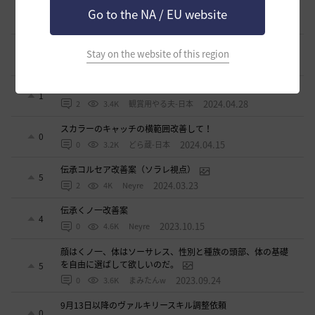
闇の精霊の怒り200％のCTについて
Go to the NA / EU website
4
2024.06.17
1
3.2K
エンカ-日本
スキルジャンプと空中攻撃スキルの設置案
Stay on the website of this region
0
2024.05.22
0
2.9K
不明
死亡ペナルティー減少のペット効果
1
2024.04.28
2
3.4K
観賞用やる夫-日本
スカラーのキャッチの横範囲改善して！
0
2024.04.15
0
3.2K
どら蔵-日本
伝承コルセア改善案（ソラレ視点）
5
2024.03.23
2
4K
Neyre
伝承くノ一改善案
4
2023.10.15
0
4.6K
Neyre
顔はくノ一、体はソーサレス、性別と種族の頭部、体の基礎
を自由に選ばして欲しいのだ。
5
2023.09.24
0
3.6K
まみたんw
9月13日以降のヴァルキリースキル調整依頼
0