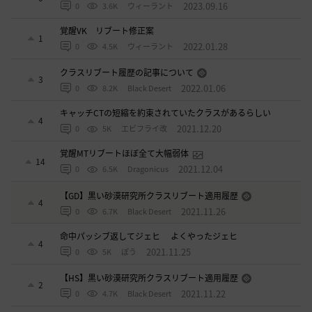
2023.09.16
0
3.6K
ウィーラント
覚醒VK リブート修正案
1
2022.01.28
0
4.5K
ウィーラント
クラスリブート履歴の記事について
3
2022.01.06
0
8.2K
Black Desert
キャッチCTの短縮を約束されていたクラスがあるらしい
4
2021.12.20
0
5K
エビフライ改
覚醒MTリブートほぼ全て大幅弱体
14
2021.12.04
0
6.5K
Dragonicus
【GD】黒い砂漠研究所クラスリブート適用履歴
4
2021.11.26
0
6.7K
Black Desert
命中パッシブ返してジェヒ よくやったジェヒ
4
2021.11.25
0
5K
ぽう
【HS】黒い砂漠研究所クラスリブート適用履歴
2
2021.11.22
0
4.7K
Black Desert