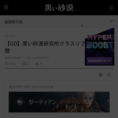
全
体
議論掲示板
#クラス
【GD】黒い砂漠研究所クラスリブート適用履
歴
Black Desert
2021.11.26 15:37
6680
0
4
共有する
お
気
最近の修正日時 :
2022.01.06 16:36
に
入
り