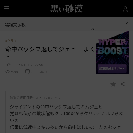
全
体
議論掲示板
#クラス
命中パッシブ返してジェヒ よくやったジェ
ヒ
ぽう
2021.11.25 22:58
4999
0
4
共有する
お
気
最近の修正日時 :
2021.12.03 17:52
に
入
ジャイアントの命中パッシブ返してキムジェヒ
り
覚醒も伝承の獣状態もクリ100だからクリティカルいらな
いの
伝承は低迷中スキル多いから命中ほしいの たのむジェ