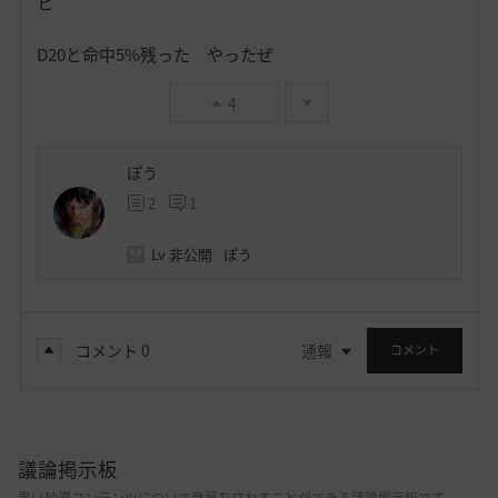
ヒ
D20と命中5%残った やったぜ
4
ぽう
2
1
Lv
非公開
ぽう
コメント
0
通報
コメント
議論掲示板