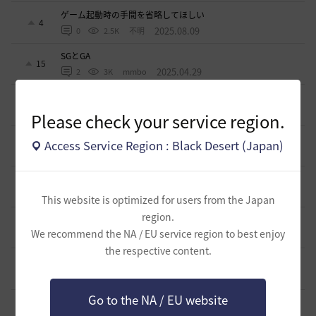
ゲーム起動時の手間を省略してほしい
4
2025.08.09
0
2.5K
不明
SGとGA
15
2025.04.29
2
3K
mmbo
生活用の補助道具について
15
2025.03.28
0
3K
エンカ-日本
Please check your service region.
ソンカクシ7災について
Access Service Region : Black Desert (Japan)
1
2025.03.20
2
3.3K
たんくす-日本
アグリスの熱気の様なカプラス用の熱気も欲しい
0
2024.10.06
0
2.8K
不明
This website is optimized for users from the Japan
region.
アタニスホタルはなぜ家門バッグに入れられないのか？
6
We recommend the NA / EU service region to best enjoy
2024.07.17
3
3.2K
Lyzerica
the respective content.
闇の精霊の怒り200％のCTについて
4
2024.06.17
1
3.2K
エンカ-日本
Go to the NA / EU website
スキルジャンプと空中攻撃スキルの設置案
0