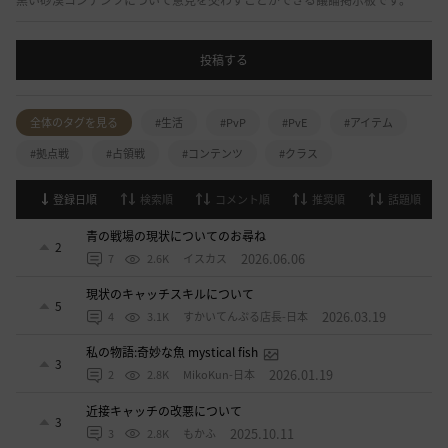
黒い砂漠コンテンツについて意見を交わすことができる議論掲示板です。
投稿する
全体のタグを見る
#生活
#PvP
#PvE
#アイテム
#拠点戦
#占領戦
#コンテンツ
#クラス
登録日順
検索順
コメント順
推奨順
話題順
青の戦場の現状についてのお尋ね
2
2026.06.06
7
2.6K
イスカス
現状のキャッチスキルについて
5
2026.03.19
4
3.1K
すかいてんぷる店長-日本
私の物語:奇妙な魚 mystical fish
3
2026.01.19
2
2.8K
MikoKun-日本
近接キャッチの改悪について
3
2025.10.11
3
2.8K
もかふ