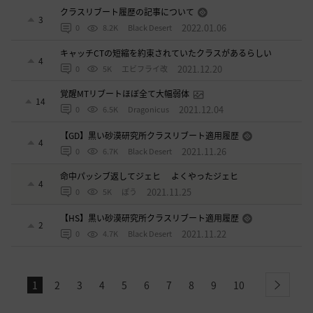
クラスリブート履歴の記事について
3
2022.01.06
0
8.2K
Black Desert
キャッチCTの短縮を約束されていたクラスがあるらしい
4
2021.12.20
0
5K
エビフライ改
覚醒MTリブートほぼ全て大幅弱体
14
2021.12.04
0
6.5K
Dragonicus
【GD】黒い砂漠研究所クラスリブート適用履歴
4
2021.11.26
0
6.7K
Black Desert
命中パッシブ返してジェヒ よくやったジェヒ
4
2021.11.25
0
5K
ぽう
【HS】黒い砂漠研究所クラスリブート適用履歴
2
2021.11.22
0
4.7K
Black Desert
1
2
3
4
5
6
7
8
9
10
next