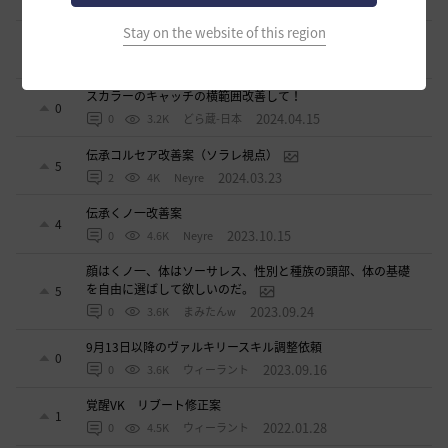
2024.05.22
0
2.9K
不明
Stay on the website of this region
死亡ペナルティー減少のペット効果
1
2024.04.28
2
3.4K
観賞用やる夫-日本
スカラーのキャッチの横範囲改善して！
0
2024.04.15
0
3.2K
どら蔵-日本
伝承コルセア改善案（ソラレ視点）
5
2024.03.23
2
4K
Neyre
伝承くノ一改善案
4
2023.10.15
0
4.6K
Neyre
顔はくノ一、体はソーサレス、性別と種族の頭部、体の基礎
を自由に選ばして欲しいのだ。
5
2023.09.24
0
3.6K
まみたんw
9月13日以降のヴァルキリースキル調整依頼
0
2023.09.16
0
3.6K
ウィーラント
覚醒VK リブート修正案
1
2022.01.28
0
4.5K
ウィーラント