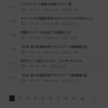
クラスリブート履歴の記事について
3
2022.01.06
0
8.2K
Black Desert
キャッチCTの短縮を約束されていたクラスがあるらしい
4
2021.12.20
0
5K
エビフライ改
覚醒MTリブートほぼ全て大幅弱体
14
2021.12.04
0
6.5K
Dragonicus
【GD】黒い砂漠研究所クラスリブート適用履歴
4
2021.11.26
0
6.7K
Black Desert
命中パッシブ返してジェヒ よくやったジェヒ
4
2021.11.25
0
5K
ぽう
【HS】黒い砂漠研究所クラスリブート適用履歴
2
2021.11.22
0
4.7K
Black Desert
1
2
3
4
5
6
7
8
9
10
next