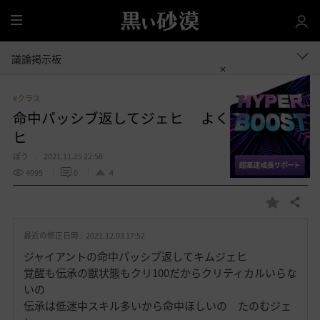
全
体
議論掲示板
#クラス
命中パッシブ返してジェヒ よくやったジェ
ヒ
ぽう
2021.11.25 22:58
4995
0
4
共有する
お
気
最近の修正日時 :
2021.12.03 17:52
に
入
ジャイアントの命中パッシブ返してキムジェヒ
り
覚醒も伝承の獣状態もクリ100だからクリティカルいらな
いの
伝承は低迷中スキル多いから命中ほしいの たのむジェ