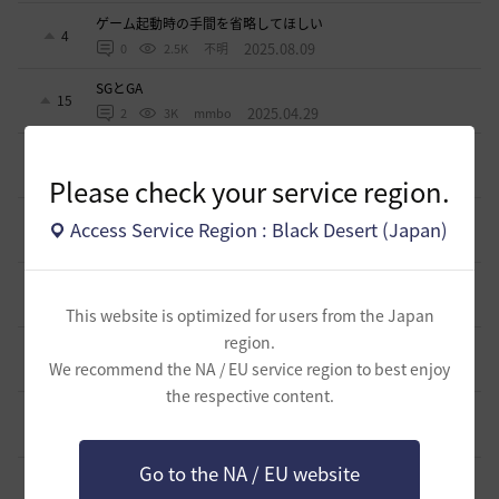
ゲーム起動時の手間を省略してほしい
4
2025.08.09
0
2.5K
不明
SGとGA
15
2025.04.29
2
3K
mmbo
生活用の補助道具について
15
2025.03.28
0
3K
エンカ-日本
Please check your service region.
ソンカクシ7災について
Access Service Region : Black Desert (Japan)
1
2025.03.20
2
3.3K
たんくす-日本
アグリスの熱気の様なカプラス用の熱気も欲しい
0
2024.10.06
0
2.8K
不明
This website is optimized for users from the Japan
region.
アタニスホタルはなぜ家門バッグに入れられないのか？
6
We recommend the NA / EU service region to best enjoy
2024.07.17
3
3.2K
Lyzerica
the respective content.
闇の精霊の怒り200％のCTについて
4
2024.06.17
1
3.2K
エンカ-日本
Go to the NA / EU website
スキルジャンプと空中攻撃スキルの設置案
0