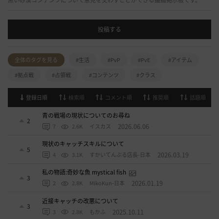
黒い砂漠コンテンツについて意見を交わすことができる議論掲示板です。
投稿する
全体のタグを見る
#生活
#PvP
#PvE
#アイテム
#拠点戦
#占領戦
#コンテンツ
#クラス
登録日順
検索順
コメント順
推奨順
話題順
青の戦場の現状についてのお尋ね
2
2026.06.06
7
2.6K
イスカス
現状のキャッチスキルについて
5
2026.03.19
4
3.1K
すかいてんぷる店長-日本
私の物語:奇妙な魚 mystical fish
3
2026.01.19
2
2.8K
MikoKun-日本
近接キャッチの改悪について
3
2025.10.11
3
2.8K
もかふ