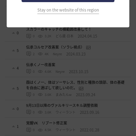
2024.05.22
0
2.9K
不明
Stay on the website of this region
死亡ペナルティー減少のペット効果
1
2024.04.28
2
3.4K
観賞用やる夫-日本
スカラーのキャッチの横範囲改善して！
0
2024.04.15
0
3.2K
どら蔵-日本
伝承コルセア改善案（ソラレ視点）
5
2024.03.23
2
4K
Neyre
伝承くノ一改善案
4
2023.10.15
0
4.6K
Neyre
顔はくノ一、体はソーサレス、性別と種族の頭部、体の基礎
を自由に選ばして欲しいのだ。
5
2023.09.24
0
3.6K
まみたんw
9月13日以降のヴァルキリースキル調整依頼
0
2023.09.16
0
3.6K
ウィーラント
覚醒VK リブート修正案
1
2022.01.28
0
4.5K
ウィーラント