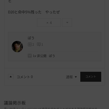
ヒ
D20と命中5%残った やったぜ
4
ぽう
2
1
Lv
非公開
ぽう
コメント
0
通報
コメント
議論掲示板