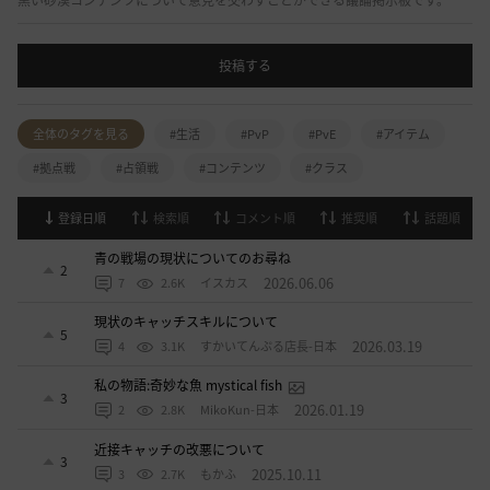
黒い砂漠コンテンツについて意見を交わすことができる議論掲示板です。
投稿する
全体のタグを見る
#生活
#PvP
#PvE
#アイテム
#拠点戦
#占領戦
#コンテンツ
#クラス
登録日順
検索順
コメント順
推奨順
話題順
青の戦場の現状についてのお尋ね
2
2026.06.06
7
2.6K
イスカス
現状のキャッチスキルについて
5
2026.03.19
4
3.1K
すかいてんぷる店長-日本
私の物語:奇妙な魚 mystical fish
3
2026.01.19
2
2.8K
MikoKun-日本
近接キャッチの改悪について
3
2025.10.11
3
2.7K
もかふ