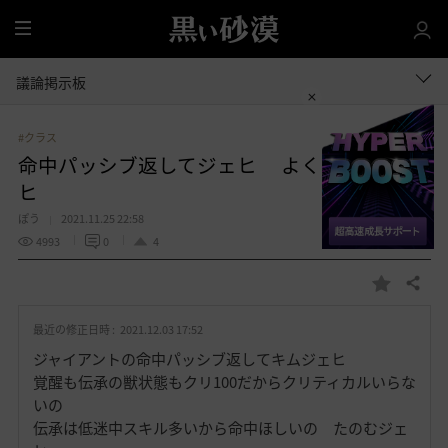
全
体
議論掲示板
#クラス
命中パッシブ返してジェヒ よくやったジェ
ヒ
ぽう
2021.11.25 22:58
4993
0
4
共有する
お
気
最近の修正日時 :
2021.12.03 17:52
に
入
ジャイアントの命中パッシブ返してキムジェヒ
り
覚醒も伝承の獣状態もクリ100だからクリティカルいらな
いの
伝承は低迷中スキル多いから命中ほしいの たのむジェ