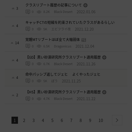
クラスリブート履歴の記事について
3
2022.01.06
0
8.2K
Black Desert
キャッチCTの短縮を約束されていたクラスがあるらしい
4
2021.12.20
0
5K
エビフライ改
覚醒MTリブートほぼ全て大幅弱体
14
2021.12.04
0
6.5K
Dragonicus
【GD】黒い砂漠研究所クラスリブート適用履歴
4
2021.11.26
0
6.7K
Black Desert
命中パッシブ返してジェヒ よくやったジェヒ
4
2021.11.25
0
5K
ぽう
【HS】黒い砂漠研究所クラスリブート適用履歴
2
2021.11.22
0
4.7K
Black Desert
1
2
3
4
5
6
7
8
9
10
next