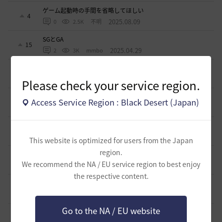
ゲーム起動時の手間を省略してほしい
4
2025.08.09
0
2.5K
不明
SGとGA
15
2025.04.29
2
3K
mmbo
生活用の補助道具について
15
2025.03.28
0
3K
エンカ-日本
Please check your service region.
ソンカクシ7災について
Access Service Region : Black Desert (Japan)
1
2025.03.20
2
3.3K
たんくす-日本
アグリスの熱気の様なカプラス用の熱気も欲しい
0
2024.10.06
0
2.8K
不明
This website is optimized for users from the Japan
region.
アタニスホタルはなぜ家門バッグに入れられないのか？
6
We recommend the NA / EU service region to best enjoy
2024.07.17
3
3.2K
Lyzerica
the respective content.
闇の精霊の怒り200％のCTについて
4
2024.06.17
1
3.2K
エンカ-日本
Go to the NA / EU website
スキルジャンプと空中攻撃スキルの設置案
0