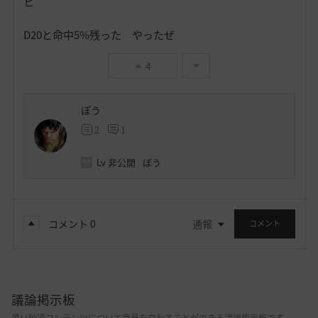
ヒ
D20と命中5%残った やったぜ
4
ぽう
2
1
Lv
非公開
ぽう
コメント
0
通報
コメント
議論掲示板