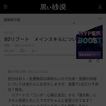
全
体
議論掲示板
#クラス
BDリブート メインスキルについて要望など
鈍亀
2021.11.16 01:12
3578
0
1
共有する
お
気
最近の修正日時 :
2021.11.16 01:12
に
入
自分は対人・乱獲無双は興味ないので伝承・覚醒の詳細
り
については他の人にお任せしますが、覚醒で1点だけ不具
合？報告。
リブートで『コンボ：心眼之追刃』から『還炎斬』に
スキル変更とのことですがちゃんと変更されてます？
テストサーバー上ではどうやっても発動しません。