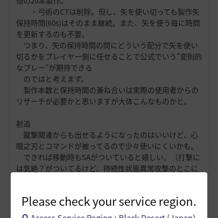
倍の20本製作。
・弓術のCTは削除。但し、矢を使い切っても製作矢
保持時間(60s)はそのまま継続。また、矢を使う毎に時間
を更新するのも不要。
つまり、矢の保持時間の間にどういう配分で矢を使い
切るかをプレイヤー側に任せることで公式でいう“変則的
なプレー”が期待できる
のではと考えます。
製作本数と保持時間の兼ね合いは実際の使用者からの
リサーチが必要かと思いますが大体こんなものかと。
射追
蹴撃関連からも出せるようになったのはいいけど、心
眼之刃とコマンドが被ってるので少々使いにくいかも。
できれば移動時もSAがついていると嬉しい。（打撃に
は気絶？がついてるけど、持続性状態異常攻撃のとこに
突っ込むと酷い目にあう
気がする。伝承スキルからでも出せるならなおさら必
Please check your service region.
須？）
Access Service Region : Black Desert (Japan)