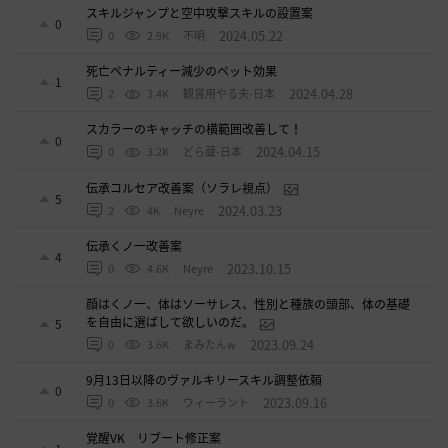
スキルジャンプと空中攻撃スキルの設置案
0
2024.05.22
0
2.9K
不明
死亡ペナルティー減少のペット効果
1
2024.04.28
2
3.4K
観賞用やる夫-日本
スカラーのキャッチの横範囲改善して！
0
2024.04.15
0
3.2K
どら蔵-日本
伝承コルセア改善案（ソラレ視点）
5
2024.03.23
2
4K
Neyre
伝承くノ一改善案
4
2023.10.15
0
4.6K
Neyre
顔はくノ一、体はソーサレス、性別と種族の頭部、体の基礎
を自由に選ばして欲しいのだ。
5
2023.09.24
0
3.6K
まみたんw
9月13日以降のヴァルキリースキル調整依頼
0
2023.09.16
0
3.6K
ウィーラント
覚醒VK リブート修正案