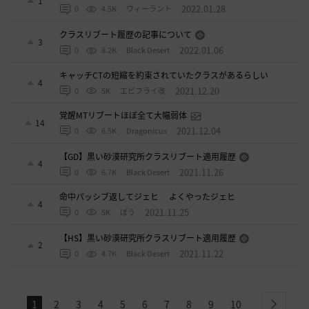
1
2022.01.28
0
4.5K
ウィーラント
クラスリブート履歴の記事について
3
2022.01.06
0
8.2K
Black Desert
キャッチCTの短縮を約束されていたクラスがあるらしい
4
2021.12.20
0
5K
エビフライ改
覚醒MTリブートほぼ全て大幅弱体
14
2021.12.04
0
6.5K
Dragonicus
【GD】黒い砂漠研究所クラスリブート適用履歴
4
2021.11.26
0
6.7K
Black Desert
命中パッシブ返してジェヒ よくやったジェヒ
4
2021.11.25
0
5K
ぽう
【HS】黒い砂漠研究所クラスリブート適用履歴
2
2021.11.22
0
4.7K
Black Desert
1
2
3
4
5
6
7
8
9
10
next