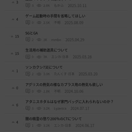
3
2025.10.11
3
2.8K
もかふ
ゲーム起動時の手間を省略してほしい
4
2025.08.09
0
2.5K
不明
SGとGA
15
2025.04.29
2
3K
mmbo
生活用の補助道具について
15
2025.03.28
0
3K
エンカ-日本
ソンカクシ7災について
1
2025.03.20
2
3.3K
たんくす-日本
アグリスの熱気の様なカプラス用の熱気も欲しい
0
2024.10.06
0
2.8K
不明
アタニスホタルはなぜ家門バッグに入れられないのか？
6
2024.07.17
3
3.2K
Lyzerica
闇の精霊の怒り200％のCTについて
4
2024.06.17
1
3.2K
エンカ-日本