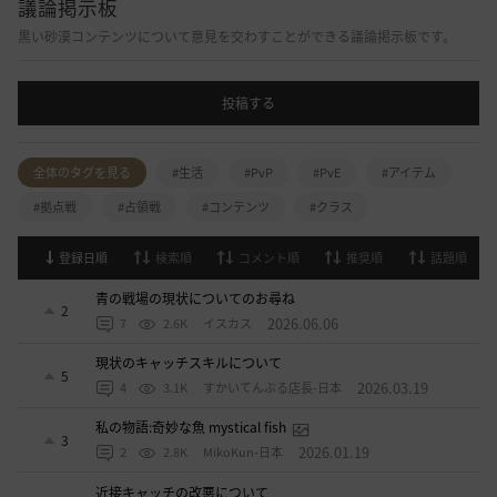
議論掲示板
黒い砂漠コンテンツについて意見を交わすことができる議論掲示板です。
投稿する
全体のタグを見る
#生活
#PvP
#PvE
#アイテム
#拠点戦
#占領戦
#コンテンツ
#クラス
登録日順
検索順
コメント順
推奨順
話題順
青の戦場の現状についてのお尋ね
2
2026.06.06
7
2.6K
イスカス
現状のキャッチスキルについて
5
2026.03.19
4
3.1K
すかいてんぷる店長-日本
私の物語:奇妙な魚 mystical fish
3
2026.01.19
2
2.8K
MikoKun-日本
近接キャッチの改悪について