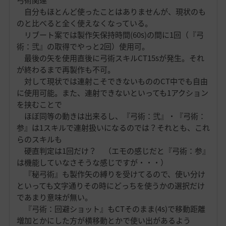
弓術関連
自分もほとんど使ったことはありませんが、現状のも
のと比べると全く使えなくなっている。
リブート案では製作矢保持時間(60s)の間に1回（『弓
術：弐』の取得でやっと2回）使用可。
最後の矢を使用直後に弓術スキルCT15sが発生。それ
が終わるまで再製作も不可。
対して現状では連射こそできないもののCT中でも自由
に使用可能。また、連射できないといっても1アクション
を挟むことで
ほぼ同等の動きは出来るし、『弓術：弐』・『弓術：
参』は1スキルで連射扱いになるのでは？それとも、これ
らのスキルも
硬直判定は1回だけ？ （エモの感じだと『弓術：参』
は機能していなさそうな感じですが・・・）
『秘弓術』も製作矢の縛りを受けてるので、使い分け
といっても文字通りその時にどっちを使うかの選択だけ
であまり意味が無い。
『弓術：回避ショット』もCTそのまま(4s)で移動距離
増加とかにした方が横移動とかで使い出があるよう