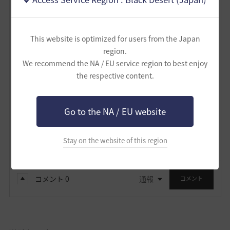
心眼之刃
スペース・右クリックで追加攻撃動作無しに改善され
てますが、前方心眼之刃からだとスペース入力で追加攻
This website is optimized for users from the Japan
撃が発生することを確認。
region.
We recommend the NA / EU service region to best enjoy
1
the respective content.
鈍亀
Go to the NA / EU website
2
1
Lv
61
鈍亀
Stay on the website of this region
コメント
0
通報
コメント