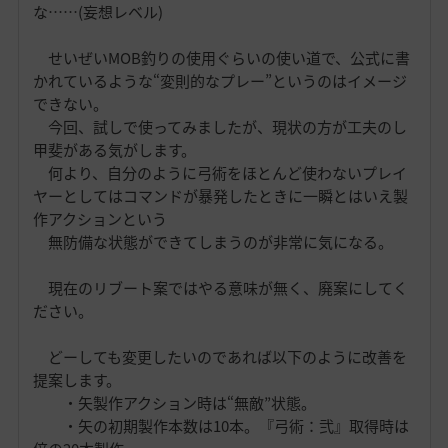
な……(妄想レベル)
せいぜいMOB釣りの使用ぐらいの使い道で、公式に書
かれているような“変則的なプレー”というのはイメージ
できない。
今回、試しで使ってみましたが、現状の方が工夫のし
甲斐がある気がします。
何より、自分のように弓術をほとんど使わないプレイ
ヤーとしてはコマンドが暴発したときに一瞬とはいえ製
作アクションという
無防備な状態ができてしまうのが非常に気になる。
現在のリブート案ではやる意味が無く、廃案にしてく
ださい。
どーしても変更したいのであれば以下のように改善を
提案します。
・矢製作アクション時は“無敵”状態。
・矢の初期製作本数は10本。『弓術：弐』取得時は