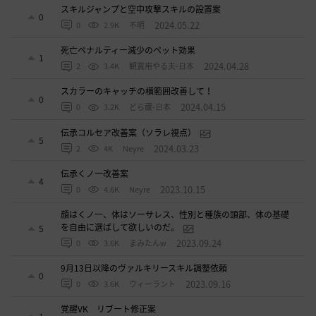
スキルジャンプと空中攻撃スキルの設置案
0
2024.05.22
0
2.9K
不明
死亡ペナルティー減少のペット効果
1
2024.04.28
2
3.4K
観賞用やる夫-日本
スカラーのキャッチの横範囲改善して！
0
2024.04.15
0
3.2K
どら蔵-日本
伝承コルセア改善案（ソラレ視点）
5
2024.03.23
2
4K
Neyre
伝承くノ一改善案
4
2023.10.15
0
4.6K
Neyre
顔はくノ一、体はソーサレス、性別と種族の頭部、体の基礎
を自由に選ばして欲しいのだ。
5
2023.09.24
0
3.6K
まみたんw
9月13日以降のヴァルキリースキル調整依頼
0
2023.09.16
0
3.6K
ウィーラント
覚醒VK リブート修正案