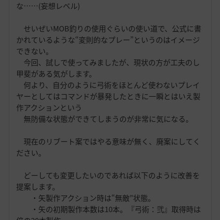
な……(妄想レベル)
せいぜいMOB釣りの使用ぐらいの使い道で、公式に書
かれているような“変則的なプレー”というのはイメージ
できない。
今回、試しで使ってみましたが、現状の方が工夫のし
甲斐がある気がします。
何より、自分のように弓術をほとんど使わないプレイ
ヤーとしてはコマンドが暴発したときに一瞬とはいえ製
作アクションという
無防備な状態ができてしまうのが非常に気になる。
現在のリブート案ではやる意味が無く、廃案にしてく
ださい。
どーしても変更したいのであれば以下のように改善を
提案します。
・矢製作アクション時は“無敵”状態。
・矢の初期製作本数は10本。『弓術：弐』取得時は