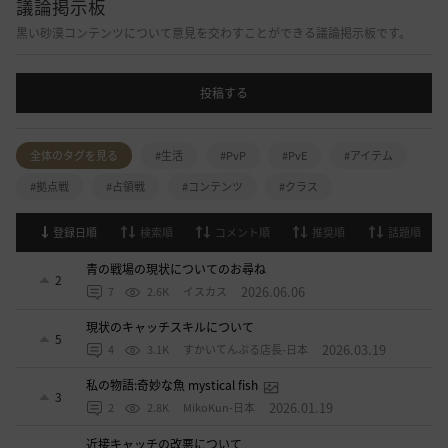
議論掲示板
黒い砂漠コンテンツについて意見を交わすことができる議論掲示板です。
投稿する
全体のタグを見る
#生活
#PvP
#PvE
#アイテム
#拠点戦
#占領戦
#コンテンツ
#クラス
登録日順
検索順
コメント順
推奨順
話題順
青の戦場の現状についてのお尋ね
2
2026.06.06
7
2.6K
イスカス
現状のキャッチスキルについて
5
2026.03.19
4
3.1K
すかいてんぷる店長-日本
私の物語:奇妙な魚 mystical fish
3
2026.01.19
2
2.8K
MikoKun-日本
近接キャッチの改悪について