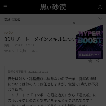
全
体
議論掲示板
#クラス
BDリブート メインスキルについて要望など
鈍亀
2021.11.16 01:12
3572
0
1
共有する
お
気
最近の修正日時 :
2021.11.16 01:12
に
入
自分は対人・乱獲無双は興味ないので伝承・覚醒の詳細
り
については他の人にお任せしますが、覚醒で1点だけ不具
合？報告。
リブートで『コンボ：心眼之追刃』から『還炎斬』に
スキル変更とのことですがちゃんと変更されてます？
テストサーバー上ではどうやっても発動しません。