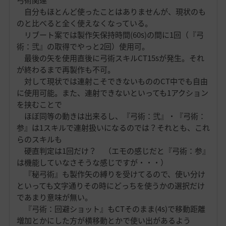
弓術関連
自分もほとんど使ったことはありませんが、現状のも
のと比べると全く使えなくなっている。
リブート案では製作矢保持時間(60s)の間に1回（『弓
術：弐』の取得でやっと2回）使用可。
最後の矢を使用直後に弓術スキルCT15sが発生。それ
が終わるまで再製作も不可。
対して現状では連射こそできないもののCT中でも自由
に使用可能。また、連射できないといっても1アクション
を挟むことで
ほぼ同等の動きは出来るし、『弓術：弐』・『弓術：
参』は1スキルで連射扱いになるのでは？それとも、これ
らのスキルも
硬直判定は1回だけ？ （エモの感じだと『弓術：参』
は機能していなさそうな感じですが・・・）
『秘弓術』も製作矢の縛りを受けてるので、使い分け
といっても文字通りその時にどっちを使うかの選択だけ
であまり意味が無い。
『弓術：回避ショット』もCTそのまま(4s)で移動距離
増加とかにした方が横移動とかで使い出があるよう