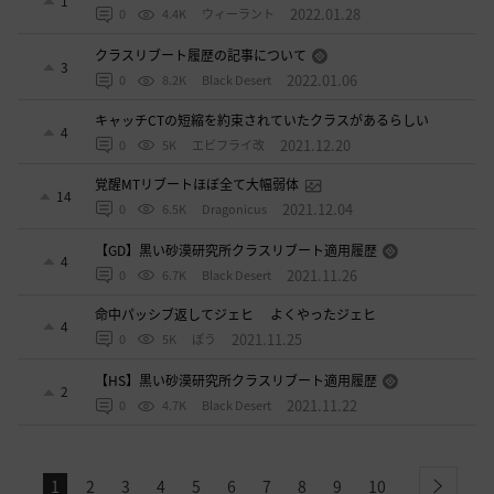
1
2022.01.28
0
4.4K
ウィーラント
クラスリブート履歴の記事について
3
2022.01.06
0
8.2K
Black Desert
キャッチCTの短縮を約束されていたクラスがあるらしい
4
2021.12.20
0
5K
エビフライ改
覚醒MTリブートほぼ全て大幅弱体
14
2021.12.04
0
6.5K
Dragonicus
【GD】黒い砂漠研究所クラスリブート適用履歴
4
2021.11.26
0
6.7K
Black Desert
命中パッシブ返してジェヒ よくやったジェヒ
4
2021.11.25
0
5K
ぽう
【HS】黒い砂漠研究所クラスリブート適用履歴
2
2021.11.22
0
4.7K
Black Desert
1
2
3
4
5
6
7
8
9
10
next