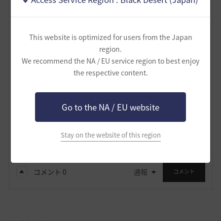
心眼之刃
スペース・右クリックで追加攻撃動作無しに改善され
てますが、前方心眼之刃からだとスペース入力で追加攻
This website is optimized for users from the Japan
撃が発生することを確認。
region.
We recommend the NA / EU service region to best enjoy
1
the respective content.
鈍亀
Go to the NA / EU website
2
1
Lv
61
鈍亀
Stay on the website of this region
コメント
0
通報
コメント