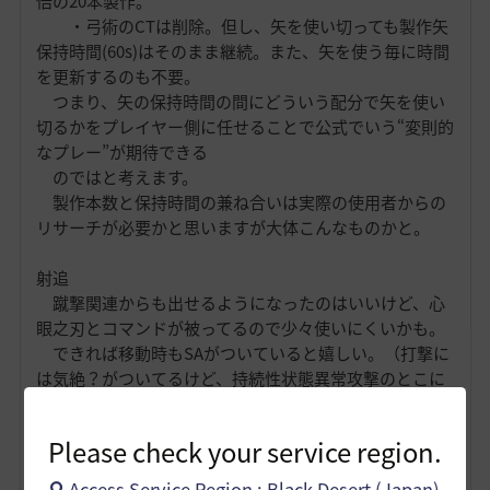
倍の20本製作。
・弓術のCTは削除。但し、矢を使い切っても製作矢
保持時間(60s)はそのまま継続。また、矢を使う毎に時間
を更新するのも不要。
つまり、矢の保持時間の間にどういう配分で矢を使い
切るかをプレイヤー側に任せることで公式でいう“変則的
なプレー”が期待できる
のではと考えます。
製作本数と保持時間の兼ね合いは実際の使用者からの
リサーチが必要かと思いますが大体こんなものかと。
射追
蹴撃関連からも出せるようになったのはいいけど、心
眼之刃とコマンドが被ってるので少々使いにくいかも。
できれば移動時もSAがついていると嬉しい。（打撃に
は気絶？がついてるけど、持続性状態異常攻撃のとこに
突っ込むと酷い目にあう
気がする。伝承スキルからでも出せるならなおさら必
Please check your service region.
須？）
Access Service Region : Black Desert (Japan)