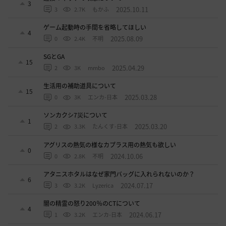
3
2025.10.11
3
2.7K
もかふ
ゲーム起動時の手間を省略してほしい
4
2025.08.09
0
2.4K
不明
SGとGA
15
2025.04.29
2
3K
mmbo
生活用の補助道具について
15
2025.03.28
0
3K
エンカ-日本
ソンカクシ7災について
1
2025.03.20
2
3.3K
たんくす-日本
アグリスの熱気の様なカプラス用の熱気も欲しい
0
2024.10.06
0
2.8K
不明
アタニスホタルはなぜ家門バッグに入れられないのか？
6
2024.07.17
3
3.2K
Lyzerica
闇の精霊の怒り200％のCTについて
4
2024.06.17
1
3.2K
エンカ-日本