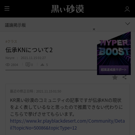
全
体
議論掲示板
#クラス
伝承KNについて2
Neyre
2021.11.15 01:27
2804
0
5
共有する
お
気
最近の修正日時 :
2021.11.15 01:50
に
入
KR黒い砂漠のコミュニティの記事ですが伝承KNの現状
り
をよく表しているなと思ったので推薦できない代わりに
こちらで挙げさせてもらいます。
https://www.kr.playblackdesert.com/Community/Deta
il?topicNo=50086&topicType=12