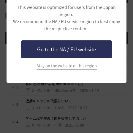
This website is optimized for users from the Japan
region.
全体のタグを見る
#生活
#PvP
#PvE
#アイテム
We recommend the NA / EU service region to best enjoy
#拠点戦
#占領戦
#コンテンツ
#クラス
the respective content.
登録日順
検索順
コメント順
推奨順
話題順
Go to the NA / EU website
青の戦場の現状についてのお尋ね
2
2026.06.06
7
2.6K
イスカス
Stay on the website of this region
現状のキャッチスキルについて
5
2026.03.19
4
3.1K
すかいてんぷる店長-日本
私の物語:奇妙な魚 mystical fish
3
2026.01.19
2
2.8K
MikoKun-日本
近接キャッチの改悪について
3
2025.10.11
3
2.7K
もかふ
ゲーム起動時の手間を省略してほしい
4
2025.08.09
0
2.5K
不明