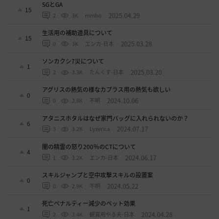
SGとGA
15
2025.04.29
2
3K
mmbo
生活用の補助道具について
15
2025.03.28
0
3K
エンカ-日本
ソンカクシ7災について
1
2025.03.20
2
3.3K
たんくす-日本
アグリスの熱気の様なカプラス用の熱気も欲しい
0
2024.10.06
0
2.8K
不明
アタニスホタルはなぜ家門バッグに入れられないのか？
6
2024.07.17
3
3.2K
Lyzerica
闇の精霊の怒り200％のCTについて
4
2024.06.17
1
3.2K
エンカ-日本
スキルジャンプと空中攻撃スキルの設置案
0
2024.05.22
0
2.9K
不明
死亡ペナルティー減少のペット効果
1
2024.04.28
2
3.4K
観賞用やる夫-日本