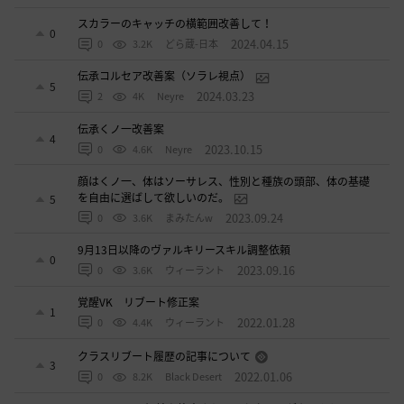
スカラーのキャッチの横範囲改善して！
0
2024.04.15
0
3.2K
どら蔵-日本
伝承コルセア改善案（ソラレ視点）
5
2024.03.23
2
4K
Neyre
伝承くノ一改善案
4
2023.10.15
0
4.6K
Neyre
顔はくノ一、体はソーサレス、性別と種族の頭部、体の基礎
を自由に選ばして欲しいのだ。
5
2023.09.24
0
3.6K
まみたんw
9月13日以降のヴァルキリースキル調整依頼
0
2023.09.16
0
3.6K
ウィーラント
覚醒VK リブート修正案
1
2022.01.28
0
4.4K
ウィーラント
クラスリブート履歴の記事について
3
2022.01.06
0
8.2K
Black Desert