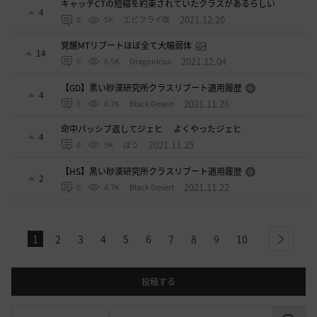
キャッチCTの短縮を約束されていたクラスがあるらしい
4
2021.12.20
0
5K
エビフライ改
覚醒MTリブートほぼ全て大幅弱体
14
2021.12.04
0
6.5K
Dragonicus
【GD】黒い砂漠研究所クラスリブート適用履歴
4
2021.11.26
0
6.7K
Black Desert
命中パッシブ返してジェヒ よくやったジェヒ
4
2021.11.25
0
5K
ぽう
【HS】黒い砂漠研究所クラスリブート適用履歴
2
2021.11.22
0
4.7K
Black Desert
1
2
3
4
5
6
7
8
9
10
next
投稿する