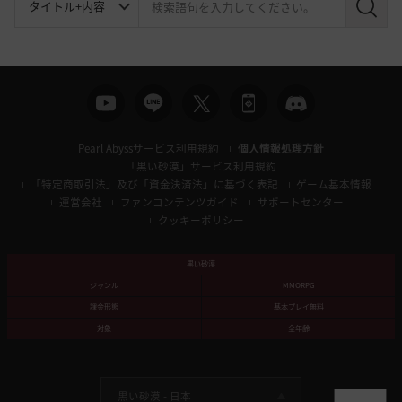
検
索
Pearl Abyssサービス利用規約
個人情報処理方針
「黒い砂漠」サービス利用規約
「特定商取引法」及び「資金決済法」に基づく表記
ゲーム基本情報
運営会社
ファンコンテンツガイド
サポートセンター
クッキーポリシー
黒い砂漠
ジャンル
MMORPG
課金形態
基本プレイ無料
対象
全年齢
黒い砂漠 -
日本