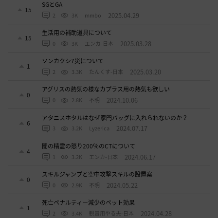
SGとGA
15
2025.04.29
2
3K
mmbo
生活用の補助道具について
15
2025.03.28
0
3K
エンカ-日本
ソンカクシ7災について
1
2025.03.20
2
3.3K
たんくす-日本
アグリスの熱気の様なカプラス用の熱気も欲しい
0
2024.10.06
0
2.8K
不明
アタニスホタルはなぜ家門バッグに入れられないのか？
6
2024.07.17
3
3.2K
Lyzerica
闇の精霊の怒り200％のCTについて
4
2024.06.17
1
3.2K
エンカ-日本
スキルジャンプと空中攻撃スキルの設置案
0
2024.05.22
0
2.9K
不明
死亡ペナルティー減少のペット効果
1
2024.04.28
2
3.4K
観賞用やる夫-日本