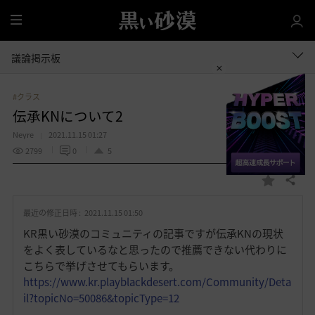
全
体
議論掲示板
#クラス
伝承KNについて2
Neyre
2021.11.15 01:27
2799
0
5
共有する
お
気
最近の修正日時 :
2021.11.15 01:50
に
入
KR黒い砂漠のコミュニティの記事ですが伝承KNの現状
り
をよく表しているなと思ったので推薦できない代わりに
こちらで挙げさせてもらいます。
https://www.kr.playblackdesert.com/Community/Deta
il?topicNo=50086&topicType=12