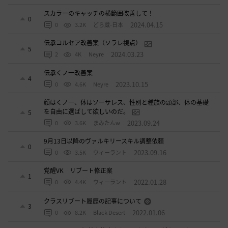
スカラーのキャッチの横範囲改善して！
0
2024.04.15
0
3.2K
どら蔵-日本
伝承コルセア改善案（ソラレ視点）
5
2024.03.23
2
4K
Neyre
伝承くノ一改善案
4
2023.10.15
0
4.6K
Neyre
顔はくノ一、体はソーサレス、性別と種族の頭部、体の基礎
を自由に選ばして欲しいのだ。
5
2023.09.24
0
3.6K
まみたんw
9月13日以降のヴァルキリースキル調整依頼
0
2023.09.16
0
3.5K
ウィーラント
覚醒VK リブート修正案
1
2022.01.28
0
4.4K
ウィーラント
クラスリブート履歴の記事について
3
2022.01.06
0
8.2K
Black Desert