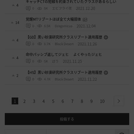
キャッチCTの短縮を約束されていたクラスがあるらしい
4
2021.12.20
0
5K
エビフライ改
覚醒MTリブートほぼ全て大幅弱体
14
2021.12.04
0
6.5K
Dragonicus
【GD】黒い砂漠研究所クラスリブート適用履歴
4
2021.11.26
0
6.7K
Black Desert
命中パッシブ返してジェヒ よくやったジェヒ
4
2021.11.25
0
5K
ぽう
【HS】黒い砂漠研究所クラスリブート適用履歴
2
2021.11.22
0
4.7K
Black Desert
1
2
3
4
5
6
7
8
9
10
next
投稿する