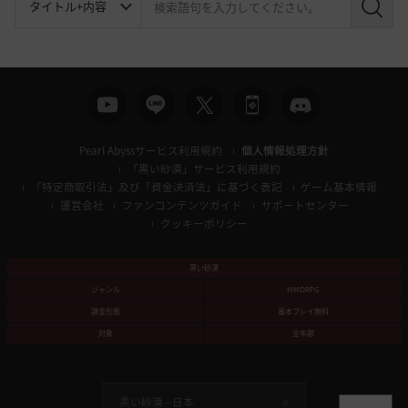
検
索
Pearl Abyssサービス利用規約
個人情報処理方針
「黒い砂漠」サービス利用規約
「特定商取引法」及び「資金決済法」に基づく表記
ゲーム基本情報
運営会社
ファンコンテンツガイド
サポートセンター
クッキーポリシー
黒い砂漠
ジャンル
MMORPG
課金形態
基本プレイ無料
対象
全年齢
黒い砂漠 -
日本