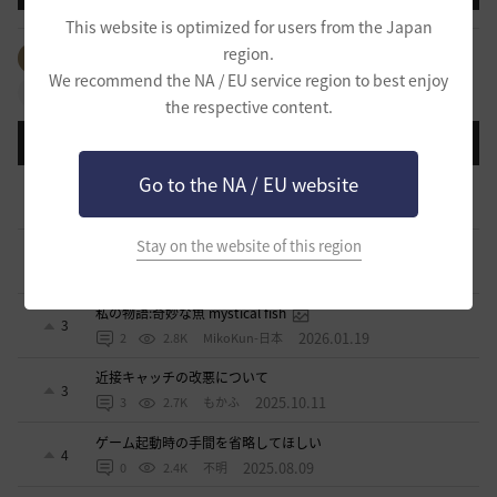
This website is optimized for users from the Japan
region.
全体のタグを見る
#生活
#PvP
#PvE
#アイテム
We recommend the NA / EU service region to best enjoy
#拠点戦
#占領戦
#コンテンツ
#クラス
the respective content.
登録日順
検索順
コメント順
推奨順
話題順
Go to the NA / EU website
青の戦場の現状についてのお尋ね
2
2026.06.06
7
2.6K
イスカス
Stay on the website of this region
現状のキャッチスキルについて
5
2026.03.19
4
3.1K
すかいてんぷる店長-日本
私の物語:奇妙な魚 mystical fish
3
2026.01.19
2
2.8K
MikoKun-日本
近接キャッチの改悪について
3
2025.10.11
3
2.7K
もかふ
ゲーム起動時の手間を省略してほしい
4
2025.08.09
0
2.4K
不明