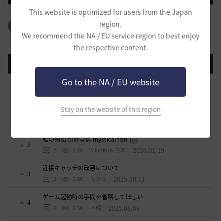
This website is optimized for users from the Japan
region.
全体のタグを見る
#生活
#PvP
#PvE
#アイテム
We recommend the NA / EU service region to best enjoy
#拠点戦
#占領戦
#コンテンツ
#クラス
the respective content.
登録日順
検索順
コメント順
推奨順
話題順
Go to the NA / EU website
青の戦場の現状についてのお尋ね
2
2026.06.06
7
2.6K
イスカス
Stay on the website of this region
現状のキャッチスキルについて
5
2026.03.19
4
3.1K
すかいてんぷる店長-日本
私の物語:奇妙な魚 mystical fish
3
2026.01.19
2
2.8K
MikoKun-日本
近接キャッチの改悪について
3
2025.10.11
3
2.8K
もかふ
ゲーム起動時の手間を省略してほしい
4
2025.08.09
0
2.5K
不明