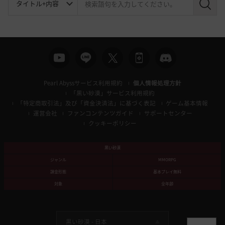
検
索
Pearl Abyssサービス利用規約
個人情報処理方針
「黒い砂漠」サービス利用規約
「特定商取引法」及び「資金決済法」に基づく表記
ゲーム基本情報
運営会社
ファンコンテンツガイド
サポートセンター
クッキーポリシー
黒い砂漠
ジャンル
MMORPG
課金形態
基本プレイ無料
対象
全年齢
黒い砂漠 -
日本