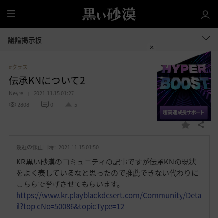
全
体
議論掲示板
#クラス
伝承KNについて2
Neyre
2021.11.15 01:27
2808
0
5
共有する
お
気
最近の修正日時 :
2021.11.15 01:50
に
入
KR黒い砂漠のコミュニティの記事ですが伝承KNの現状
り
をよく表しているなと思ったので推薦できない代わりに
こちらで挙げさせてもらいます。
https://www.kr.playblackdesert.com/Community/Deta
il?topicNo=50086&topicType=12