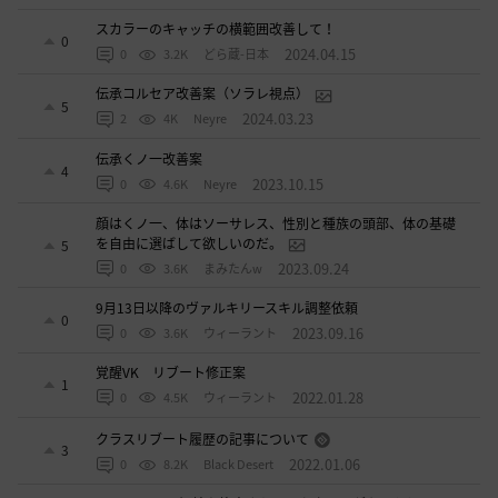
スカラーのキャッチの横範囲改善して！
0
2024.04.15
0
3.2K
どら蔵-日本
伝承コルセア改善案（ソラレ視点）
5
2024.03.23
2
4K
Neyre
伝承くノ一改善案
4
2023.10.15
0
4.6K
Neyre
顔はくノ一、体はソーサレス、性別と種族の頭部、体の基礎
を自由に選ばして欲しいのだ。
5
2023.09.24
0
3.6K
まみたんw
9月13日以降のヴァルキリースキル調整依頼
0
2023.09.16
0
3.6K
ウィーラント
覚醒VK リブート修正案
1
2022.01.28
0
4.5K
ウィーラント
クラスリブート履歴の記事について
3
2022.01.06
0
8.2K
Black Desert