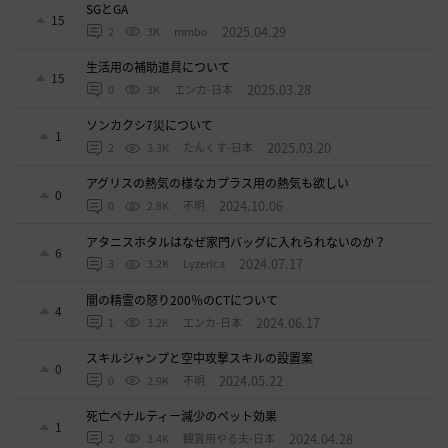
SGとGA
15
2025.04.29
2
3K
mmbo
生活用の補助道具について
15
2025.03.28
0
3K
エンカ-日本
ソンカクシ7災について
1
2025.03.20
2
3.3K
たんくす-日本
アグリスの熱気の様なカプラス用の熱気も欲しい
0
2024.10.06
0
2.8K
不明
アタニスホタルはなぜ家門バッグに入れられないのか？
6
2024.07.17
3
3.2K
Lyzerica
闇の精霊の怒り200％のCTについて
4
2024.06.17
1
3.2K
エンカ-日本
スキルジャンプと空中攻撃スキルの設置案
0
2024.05.22
0
2.9K
不明
死亡ペナルティー減少のペット効果
1
2024.04.28
2
3.4K
観賞用やる夫-日本