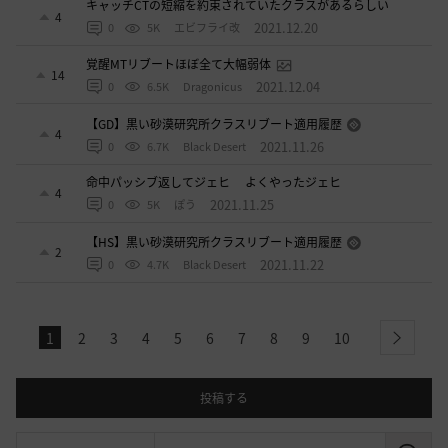
キャッチCTの短縮を約束されていたクラスがあるらしい
4
2021.12.20
0
5K
エビフライ改
覚醒MTリブートほぼ全て大幅弱体
14
2021.12.04
0
6.5K
Dragonicus
【GD】黒い砂漠研究所クラスリブート適用履歴
4
2021.11.26
0
6.7K
Black Desert
命中パッシブ返してジェヒ よくやったジェヒ
4
2021.11.25
0
5K
ぽう
【HS】黒い砂漠研究所クラスリブート適用履歴
2
2021.11.22
0
4.7K
Black Desert
1
2
3
4
5
6
7
8
9
10
next
投稿する