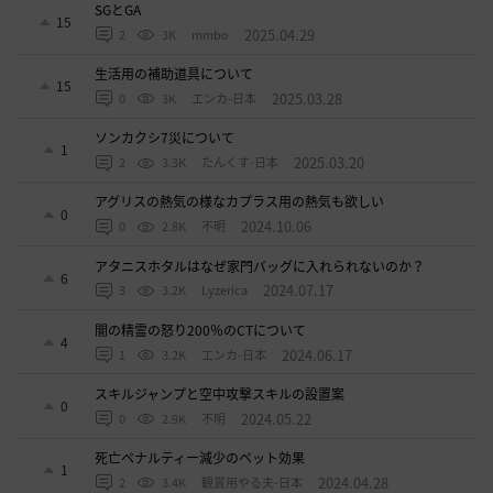
SGとGA
15
2025.04.29
2
3K
mmbo
生活用の補助道具について
15
2025.03.28
0
3K
エンカ-日本
ソンカクシ7災について
1
2025.03.20
2
3.3K
たんくす-日本
アグリスの熱気の様なカプラス用の熱気も欲しい
0
2024.10.06
0
2.8K
不明
アタニスホタルはなぜ家門バッグに入れられないのか？
6
2024.07.17
3
3.2K
Lyzerica
闇の精霊の怒り200％のCTについて
4
2024.06.17
1
3.2K
エンカ-日本
スキルジャンプと空中攻撃スキルの設置案
0
2024.05.22
0
2.9K
不明
死亡ペナルティー減少のペット効果
1
2024.04.28
2
3.4K
観賞用やる夫-日本