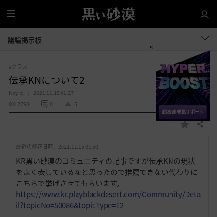
全
体
議論掲示板
#クラス
伝承KNについて2
Neyre
2021.11.15 01:27
2798
0
5
共有する
お
気
最近の修正日時 :
2021.11.15 01:50
に
入
KR黒い砂漠のコミュニティの記事ですが伝承KNの現状
り
をよく表しているなと思ったので推薦できない代わりに
こちらで挙げさせてもらいます。
https://www.kr.playblackdesert.com/Community/Deta
il?topicNo=50086&topicType=12