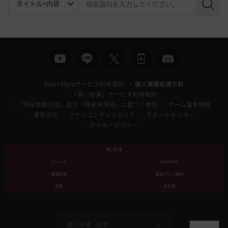
検
索
Pearl Abyssサービス利用規約
個人情報処理方針
「黒い砂漠」サービス利用規約
「特定商取引法」及び「資金決済法」に基づく表記
ゲーム基本情報
運営会社
ファンコンテンツガイド
サポートセンター
クッキーポリシー
黒い砂漠
ジャンル
MMORPG
課金形態
基本プレイ無料
対象
全年齢
黒い砂漠 -
日本