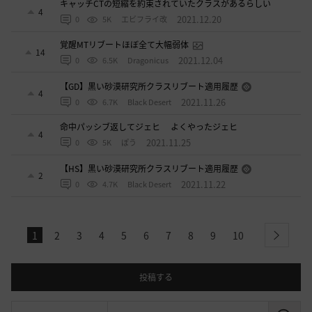
キャッチCTの短縮を約束されていたクラスがあるらしい
4
2021.12.20
0
5K
エビフライ改
覚醒MTリブートほぼ全て大幅弱体
14
2021.12.04
0
6.5K
Dragonicus
【GD】黒い砂漠研究所クラスリブート適用履歴
4
2021.11.26
0
6.7K
Black Desert
命中パッシブ返してジェヒ よくやったジェヒ
4
2021.11.25
0
5K
ぽう
【HS】黒い砂漠研究所クラスリブート適用履歴
2
2021.11.22
0
4.7K
Black Desert
1
2
3
4
5
6
7
8
9
10
next
投稿する