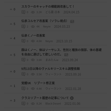
スカラーのキャッチの横範囲改善して！
0
2024.04.15
0
3.2K
どら蔵-日本
伝承コルセア改善案（ソラレ視点）
5
2024.03.23
2
4K
Neyre
伝承くノ一改善案
4
2023.10.15
0
4.6K
Neyre
顔はくノ一、体はソーサレス、性別と種族の頭部、体の基礎
を自由に選ばして欲しいのだ。
5
2023.09.24
0
3.6K
まみたんw
9月13日以降のヴァルキリースキル調整依頼
0
2023.09.16
0
3.5K
ウィーラント
覚醒VK リブート修正案
1
2022.01.28
0
4.4K
ウィーラント
クラスリブート履歴の記事について
3
2022.01.06
0
8.2K
Black Desert