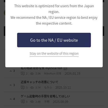
This website is optimized for users from the Japan
region.
全体のタグを見る
#生活
#PvP
#PvE
#アイテム
We recommend the NA / EU service region to best enjoy
#拠点戦
#占領戦
#コンテンツ
#クラス
the respective content.
登録日順
検索順
コメント順
推奨順
話題順
Go to the NA / EU website
青の戦場の現状についてのお尋ね
2
2026.06.06
7
2.6K
イスカス
Stay on the website of this region
現状のキャッチスキルについて
5
2026.03.19
4
3.1K
すかいてんぷる店長-日本
私の物語:奇妙な魚 mystical fish
3
2026.01.19
2
2.8K
MikoKun-日本
近接キャッチの改悪について
3
2025.10.11
3
2.7K
もかふ
ゲーム起動時の手間を省略してほしい
4
2025.08.09
0
2.4K
不明