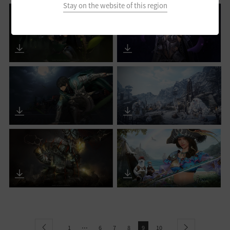
Stay on the website of this region
...
1
6
7
8
9
10