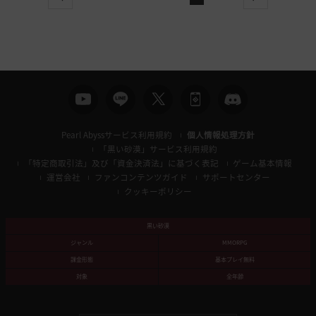
previous
next
Pearl Abyssサービス利用規約
個人情報処理方針
「黒い砂漠」サービス利用規約
「特定商取引法」及び「資金決済法」に基づく表記
ゲーム基本情報
運営会社
ファンコンテンツガイド
サポートセンター
クッキーポリシー
黒い砂漠
ジャンル
MMORPG
課金形態
基本プレイ無料
対象
全年齢