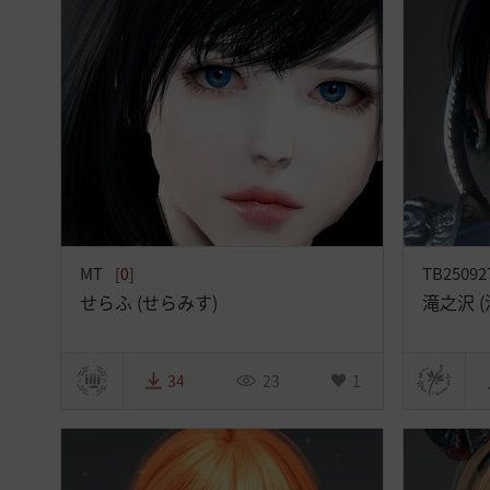
MT
TB25092
[0]
せらふ (せらみす)
滝之沢 
34
23
1