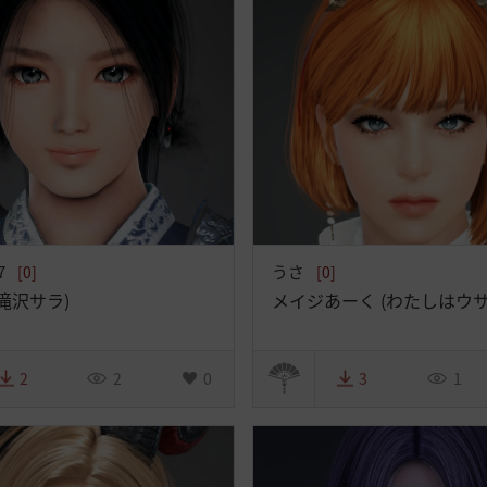
7
うさ
[0]
[0]
(滝沢サラ)
メイジあーく (わたしはウサ
2
2
0
3
1