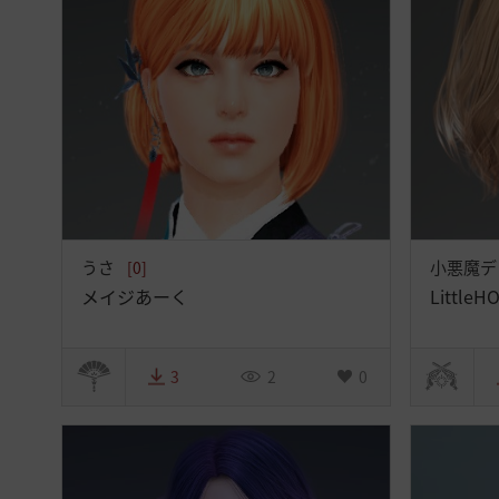
うさ
小悪魔デ
[0]
メイジあーく
Littl
3
2
0