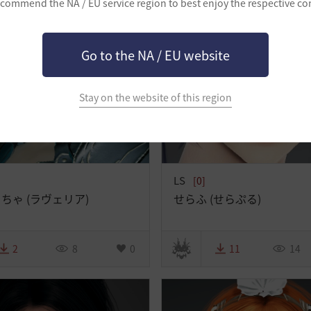
commend the NA / EU service region to best enjoy the respective co
Go to the NA / EU website
Stay on the website of this region
LS
[0]
ちゃ (ラヴェリア)
せらふ (せらぷる)
2
8
0
11
14