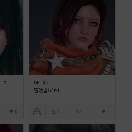
版
DE
[0]
[0]
冒険者bf39f
0
1
1
0