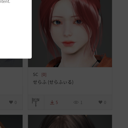
ntent.
SC
[0]
せらふ (せらふぃる)
0
5
1
0