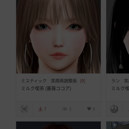
ミスティック 笑顔再調整版
ラン 笑
[0]
ミルク喫茶 (薔薇ココア)
ミルク喫
7
3
0