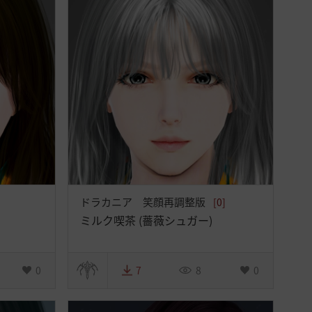
ドラカニア 笑顔再調整版
[0]
ミルク喫茶 (薔薇シュガー)
0
7
8
0