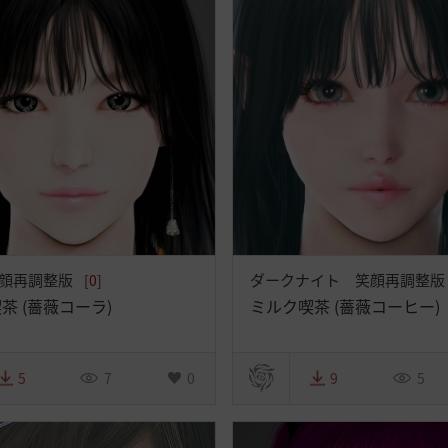
顔再調整版
ダークナイト 笑顔再調整
[0]
茶 (薔薇コーラ)
ミルク喫茶 (薔薇コーヒー)
5
7
0
9
5