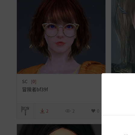
SC
DK
[0]
[0]
冒険者bf39f
グレーデ
2
2
0