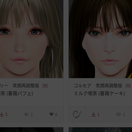
リー 笑顔再調整版
コルセア 笑顔再調整版
[0]
[0]
茶 (薔薇パフェ)
ミルク喫茶 (薔薇ケーキ)
5
1
0
1
1