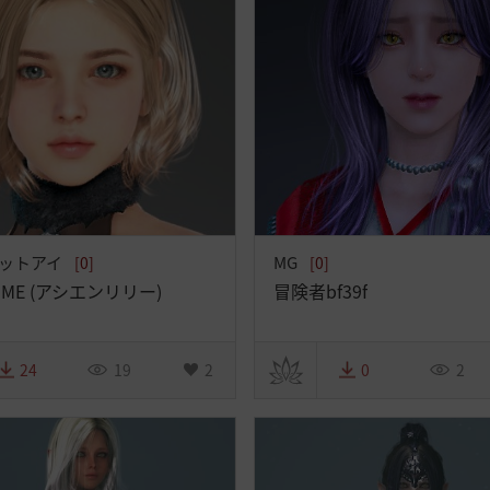
ットアイ
MG
[0]
[0]
eHOME (アシエンリリー)
冒険者bf39f
24
19
2
0
2