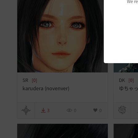
We re
SR
DK
[0]
[0]
karudera (novenver)
ゆちゃっ
3
0
0