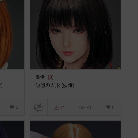
優渚
[0]
)
破烈の人形 (優渚)
0
74
31
0