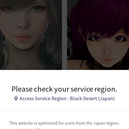
りとさま 微修正
[0]
ル (ファべル)
ケロケロ家 (チェリードリー
Please check your service region.
Access Service Region : Black Desert (Japan)
18
12
2
0
3
This website is optimized for users from the Japan region.