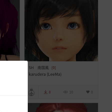
SH 南国風
[0]
ミィ)
karudera (LeeMa)
0
8
10
0