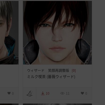
ウィザード 笑顔再調整版
[0]
ミルク喫茶 (薔薇ウィザード)
0
10
11
0