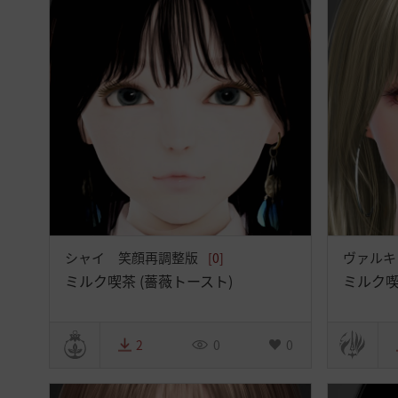
シャイ 笑顔再調整版
ヴァルキ
[0]
ミルク喫茶 (薔薇トースト)
ミルク喫
2
0
0