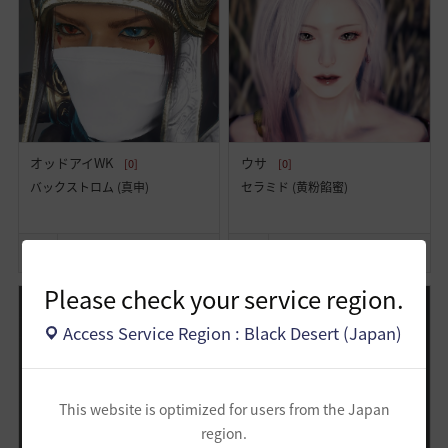
オッドアイWK
ウサ
[0]
[0]
バックストロム (真申)
セラミド (黄粉餡蜜)
21
15
0
15
18
0
Please check your service region.
Access Service Region : Black Desert (Japan)
This website is optimized for users from the Japan
region.