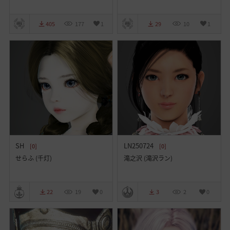
405
177
1
29
10
1
SH
LN250724
[0]
[0]
せらふ (千灯)
滝之沢 (滝沢ラン)
22
19
0
3
2
0