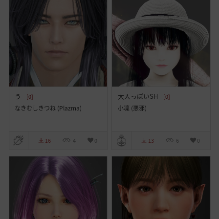
う
大人っぽいSH
[0]
[0]
なきむしきつね (Plazma)
小凜 (悪邪)
16
4
0
13
6
0