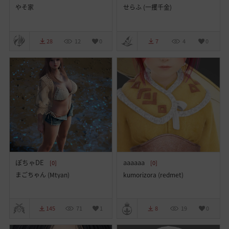
やそ家
せらふ (一攫千金)
28
12
0
7
4
0
ぽちゃDE
aaaaaa
[0]
[0]
まごちゃん (Mtyan)
kumorizora (redmet)
145
71
1
8
19
0