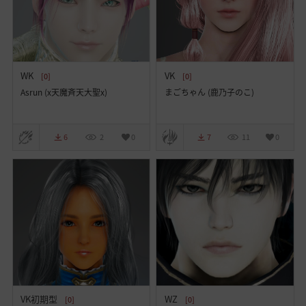
WK
VK
[0]
[0]
Asrun (x天魔斉天大聖x)
まごちゃん (鹿乃子のこ)
6
2
0
7
11
0
VK初期型
WZ
[0]
[0]