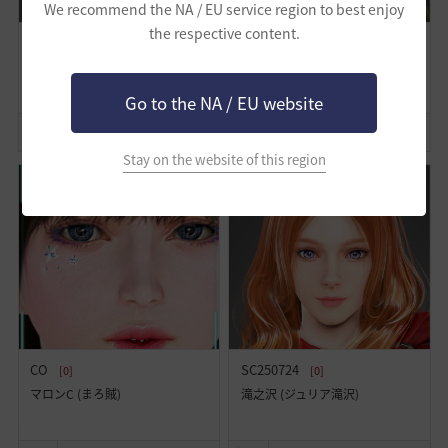
We recommend the NA / EU service region to best enjoy
the respective content.
WT
セリック王朝復活の為
[0]
に・・・
[0]
グレーデル (レミファー)
緋想天 (argils)
Go to the NA / EU website
19
16
6
22
13
1
Stay on the website of this region
CO
SC250724
[0]
[0]
マロンC (まろ賊)
滝之沢 (ジュリア滝沢)