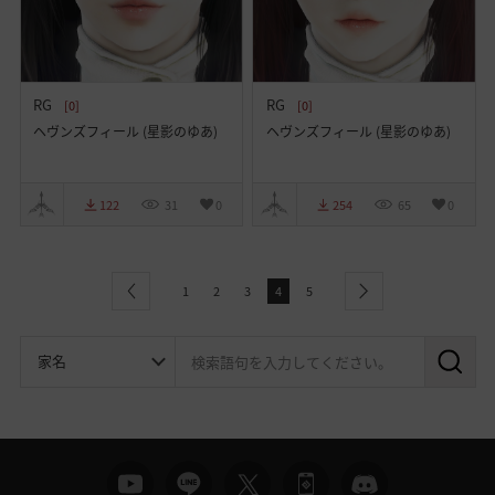
RG
RG
[0]
[0]
ヘヴンズフィール (星影のゆあ)
ヘヴンズフィール (星影のゆあ)
122
31
0
254
65
0
1
2
3
4
5
previous
next