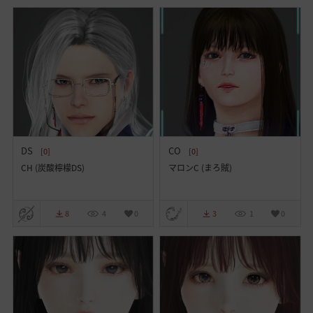
DS
CO
[0]
[0]
CH (炭酸檸檬DS)
マロンC (まろ賊)
8
4
0
3
1
0