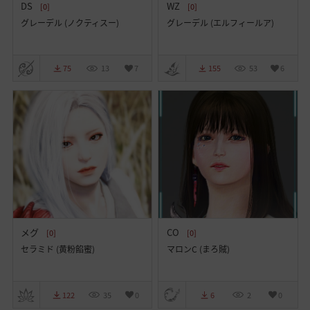
DS
WZ
[0]
[0]
グレーデル (ノクティスー)
グレーデル (エルフィールア)
75
13
7
155
53
6
メグ
CO
[0]
[0]
セラミド (黄粉餡蜜)
マロンC (まろ賊)
122
35
0
6
2
0