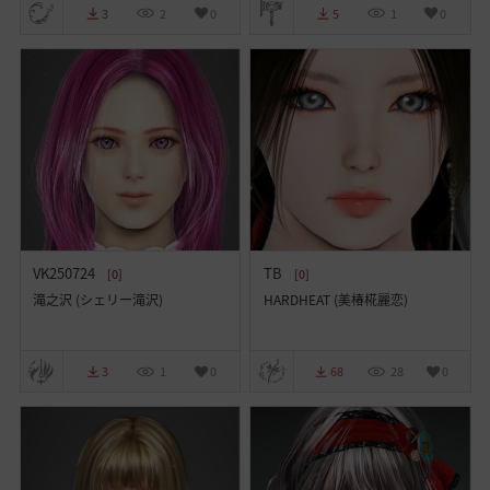
3
2
0
5
1
0
VK250724
TB
[0]
[0]
滝之沢 (シェリー滝沢)
HARDHEAT (美椿椛麗恋)
3
1
0
68
28
0