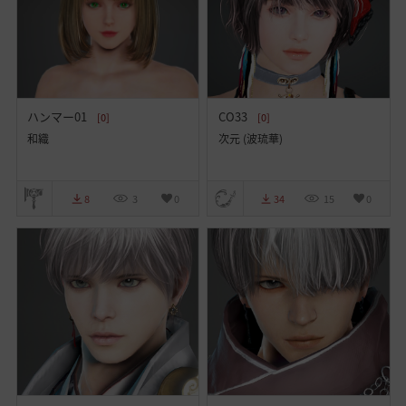
ハンマー01
CO33
[0]
[0]
和織
次元 (波琉華)
8
3
0
34
15
0