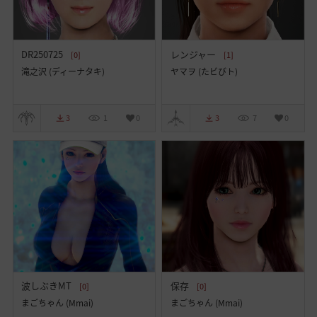
DR250725
レンジャー
[0]
[1]
滝之沢 (ディーナタキ)
ヤマヲ (たビびト)
3
1
0
3
7
0
波しぶきMT
保存
[0]
[0]
まごちゃん (Mmai)
まごちゃん (Mmai)