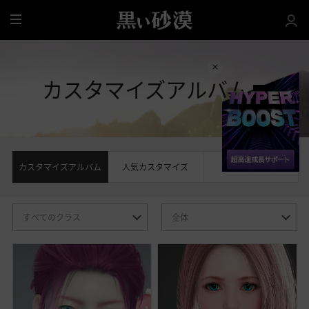
全
体
カスタマイズアルバム
カスタマイズアルバム
人気カスタマイズ
人気製作者
ク
状
ラ
態
ス
選
択