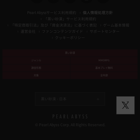
Pearl Abyssサービス利用規約
個人情報処理方針
「黒い砂漠」サービス利用規約
「特定商取引法」及び「資金決済法」に基づく表記
ゲーム基本情報
運営会社
ファンコンテンツガイド
サポートセンター
クッキーポリシー
黒い砂漠
ジャンル
MMORPG
課金形態
基本プレイ無料
対象
全年齢
黒い砂漠 -
日本
© Pearl Abyss Corp. All Rights Reserved.