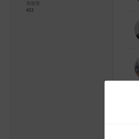
貢献度
453