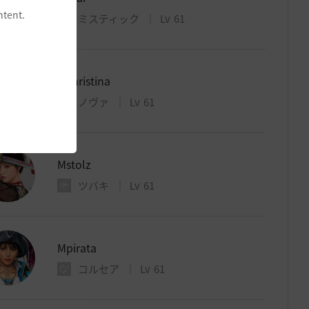
ntent.
ミスティック
Lv
61
Mchristina
ノヴァ
Lv
61
Mstolz
ツバキ
Lv
61
Mpirata
コルセア
Lv
61