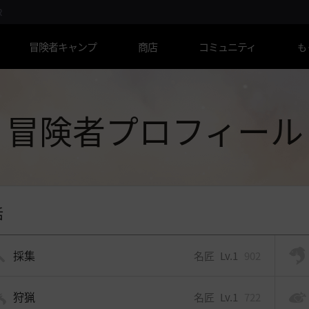
R
冒険者キャンプ
商店
コミュニティ
も
冒険者プロフィール
活
採集
名匠
Lv.1
902
狩猟
名匠
Lv.1
722