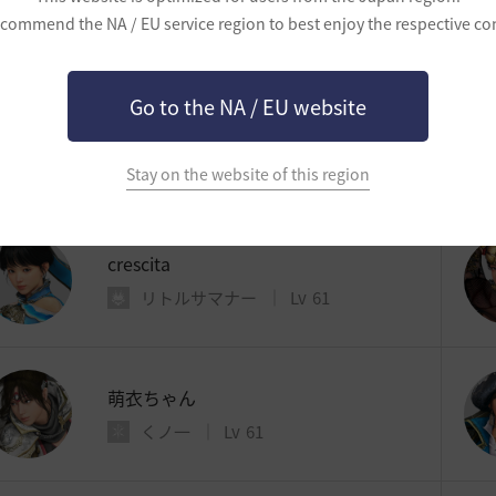
commend the NA / EU service region to best enjoy the respective co
レンジャー
Lv
61
Go to the NA / EU website
Mtyan
デッドアイ
Lv
61
Stay on the website of this region
crescita
リトルサマナー
Lv
61
萌衣ちゃん
くノ一
Lv
61