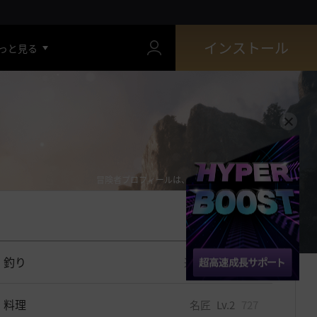
インストール
っと見る
冒険者プロフィールは、1時間ごとに更新されます。
釣り
道人
Lv.9
1312
料理
名匠
Lv.2
727