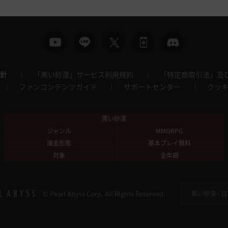
針
「黒い砂漠」サービス利用規約
「特定商取引法」及
ファンコンテンツガイド
サポートセンター
クッ
黒い砂漠
ジャンル
MMORPG
課金形態
基本プレイ無料
対象
全年齢
© Pearl Abyss Corp. All Rights Reserved.
黒い砂漠 -
日