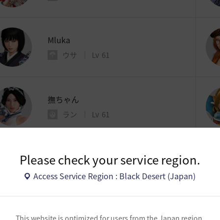
Mluka
ウサ
Lv
61
撫ちゃん
ラン
Lv
61
Please check your service region.
Mluy
ダークナイト
Lv
61
Access Service Region : Black Desert (Japan)
Mhiro
This website is optimized for users from the Japan region.