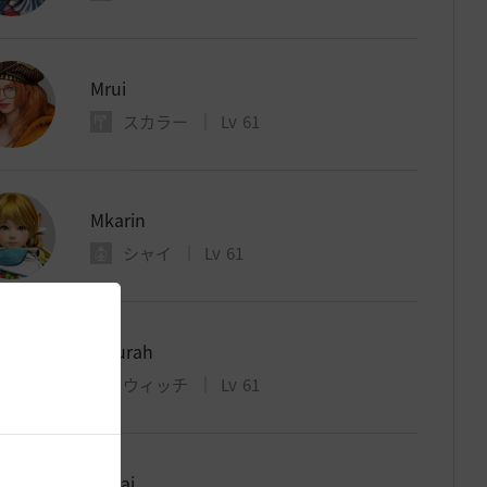
Mrui
スカラー
Lv
61
Mkarin
シャイ
Lv
61
Mpurah
ウィッチ
Lv
61
Mmai