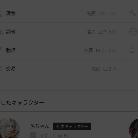
錬金
名匠
Lv.1
722
調教
職人
Lv.7
697
栽培
名匠
Lv.21
802
交易
名匠
Lv.2
0
成したキャラクター
孫ちゃん
代表キャラクター
メグ
Lv
62