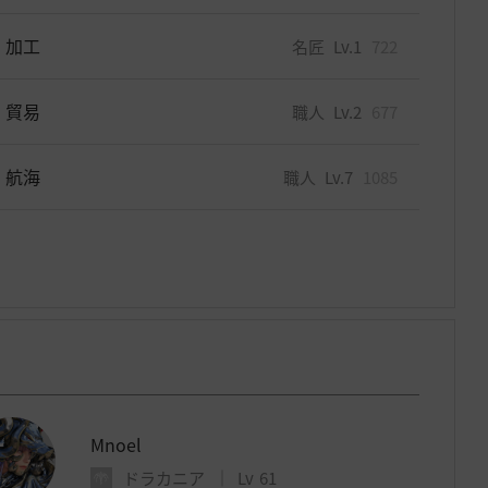
加工
名匠
Lv.1
722
貿易
職人
Lv.2
677
航海
職人
Lv.7
1085
Mnoel
ドラカニア
Lv
61